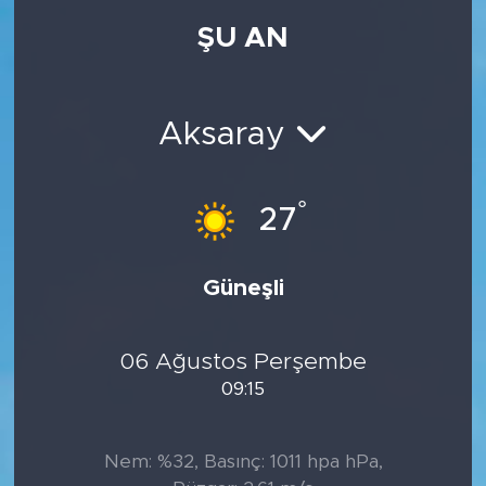
ŞU AN
Aksaray
°
27
Güneşli
06 Ağustos Perşembe
09:15
Nem: %32, Basınç: 1011 hpa hPa,