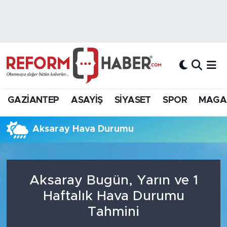
Nöbetçi Eczaneler
Hava Durumu
Trafik Durumu
GAZİANTEP
ASAYİŞ
SİYASET
SPOR
MAGA
Süper Lig Puan Durumu ve Fikstür
Aksaray Hava Durumu
Tüm Manşetler
Son Dakika Haberleri
Aksaray Bugün, Yarın ve 1
Haber Arşivi
Haftalık Hava Durumu
Tahmini