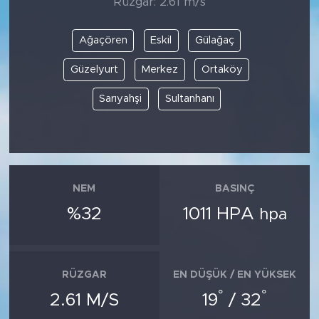
Rüzgar: 2.61 m/s
Ağaçören
Eskil
Gülağaç
Güzelyurt
Merkez
Ortaköy
Sarıyahşi
Sultanhanı
NEM
BASINÇ
%32
1011 HPA
hpa
RÜZGAR
EN DÜŞÜK / EN YÜKSEK
°
°
2.61 M/S
19
/ 32