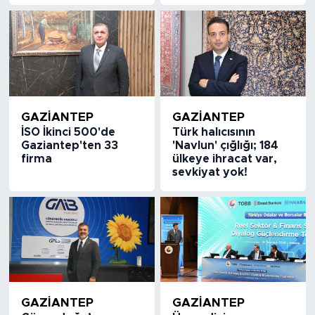
GAZIANTEP
GAZIANTEP
İSO İkinci 500'de
Türk halıcısının
Gaziantep'ten 33
'Navlun' çığlığı; 184
firma
ülkeye ihracat var,
sevkiyat yok!
GAZIANTEP
GAZIANTEP