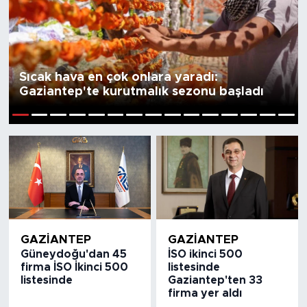
Sıcak hava en çok onlara yaradı:
Gaziantep'te kurutmalık sezonu başladı
1
2
3
4
5
6
7
8
9
10
11
12
13
14
15
GAZIANTEP
GAZIANTEP
Güneydoğu'dan 45
İSO ikinci 500
firma İSO İkinci 500
listesinde
listesinde
Gaziantep'ten 33
firma yer aldı