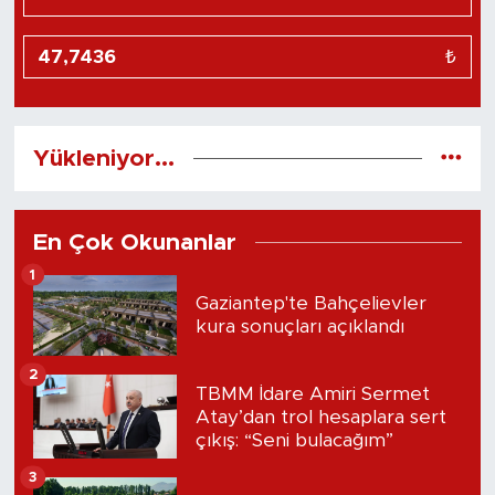
₺
Yükleniyor...
En Çok Okunanlar
1
Gaziantep'te Bahçelievler
kura sonuçları açıklandı
2
TBMM İdare Amiri Sermet
Atay’dan trol hesaplara sert
çıkış: “Seni bulacağım”
3