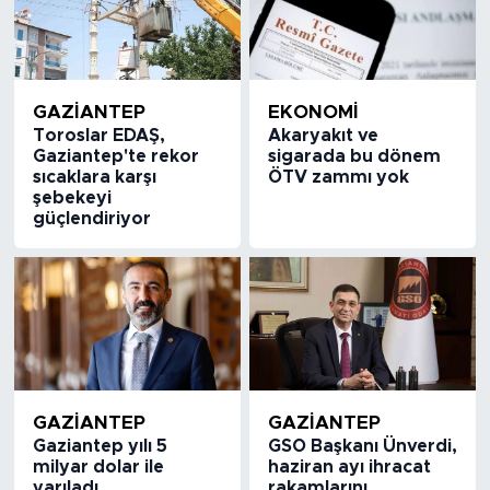
GAZIANTEP
EKONOMİ
Toroslar EDAŞ,
Akaryakıt ve
Gaziantep'te rekor
sigarada bu dönem
sıcaklara karşı
ÖTV zammı yok
şebekeyi
güçlendiriyor
GAZIANTEP
GAZIANTEP
Gaziantep yılı 5
GSO Başkanı Ünverdi,
milyar dolar ile
haziran ayı ihracat
yarıladı
rakamlarını