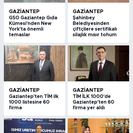
GAZIANTEP
GAZIANTEP
GSO Gaziantep Gıda
Şahinbey
Kümesi'nden New
Belediyesinden
York'ta önemli
çiftçilere sertifikalı
temaslar
silajlık mısır tohum
GAZIANTEP
GAZIANTEP
Gaziantep'ten TİM ilk
TİM İLK 1000'de
1000 listesine 60
Gaziantep'ten 60
firma
firma yer aldı