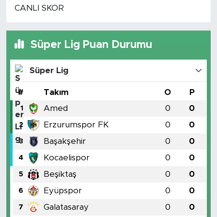
CANLI SKOR
Süper Lig Puan Durumu
Süper Lig
#
Takım
O
P
Amed
0
0
1
Erzurumspor FK
0
0
2
Başakşehir
0
0
3
Kocaelispor
0
0
4
Beşiktaş
0
0
5
Eyüpspor
0
0
6
Galatasaray
0
0
7