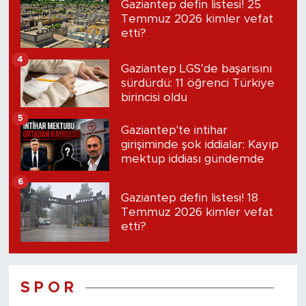
Gaziantep defin listesi! 25
Temmuz 2026 kimler vefat
etti?
4
Gaziantep LGS’de başarısını
sürdürdü: 11 öğrenci Türkiye
birincisi oldu
5
Gaziantep'te intihar
girişiminde şok iddialar: Kayıp
mektup iddiası gündemde
6
Gaziantep defin listesi! 18
Temmuz 2026 kimler vefat
etti?
S P O R