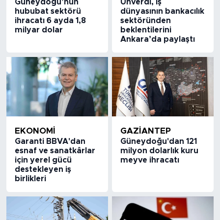
Güneydoğu’nun
Ünverdi, iş
hububat sektörü
dünyasının bankacılık
ihracatı 6 ayda 1,8
sektöründen
milyar dolar
beklentilerini
Ankara’da paylaştı
EKONOMİ
GAZIANTEP
Garanti BBVA'dan
Güneydoğu'dan 121
esnaf ve sanatkârlar
milyon dolarlık kuru
için yerel gücü
meyve ihracatı
destekleyen iş
birlikleri