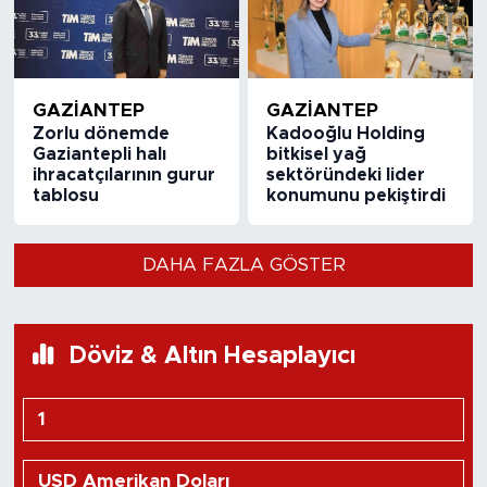
GAZIANTEP
GAZIANTEP
Zorlu dönemde
Kadooğlu Holding
Gaziantepli halı
bitkisel yağ
ihracatçılarının gurur
sektöründeki lider
tablosu
konumunu pekiştirdi
DAHA FAZLA GÖSTER
Döviz & Altın Hesaplayıcı