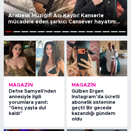
Arabesk Müziğin Acı Kaybı! Kanserle
mücadele eden şarkıcı Cansever hayatını
kaybetti
1
2
3
4
5
6
7
8
9
10
11
12
13
14
15
MAGAZİN
MAGAZİN
Defne Samyeli'nden
Gülben Ergen
annesiyle ilgili
Instagram’da ücretli
yorumlara yanıt:
abonelik sistemine
"Genç yaşta dul
geçti! Bir gecede
kaldı"
kazandığı gündem
oldu