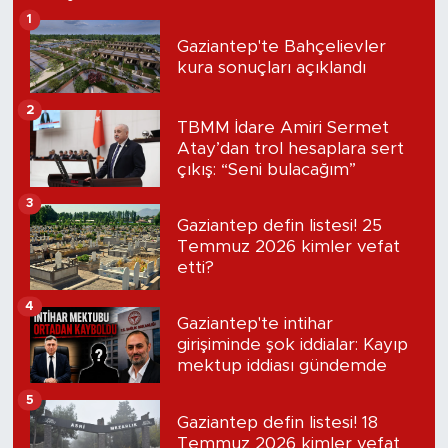
1
Gaziantep'te Bahçelievler
kura sonuçları açıklandı
2
TBMM İdare Amiri Sermet
Atay’dan trol hesaplara sert
çıkış: “Seni bulacağım”
3
Gaziantep defin listesi! 25
Temmuz 2026 kimler vefat
etti?
4
Gaziantep'te intihar
girişiminde şok iddialar: Kayıp
mektup iddiası gündemde
5
Gaziantep defin listesi! 18
Temmuz 2026 kimler vefat