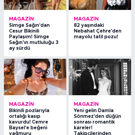
MAGAZİN
MAGAZİN
Simge Sağın'dan
82 yaşındaki
Cesur Bikinili
Nebahat Çehre'den
Paylaşım! Simge
mayolu tatil pozu!
Sağın’ın mutluluğu 3
ay sürdü
MAGAZİN
MAGAZİN
Bikinili pozlarıyla
Yeni gelin Damla
ortalığı kasıp
Sönmez'den düğün
kavurdu! Cemre
sonrası romantik
Baysel'e beğeni
kareler!
yağmuru
Takipçilerinden