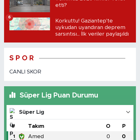
etti?
6
Korkuttu! Gaziantep'te
uykudan uyandıran deprem
sarsıntısı... İlk veriler paylaşıldı
S P O R
CANLI SKOR
Süper Lig Puan Durumu
Süper Lig
#
Takım
O
P
Amed
0
0
1