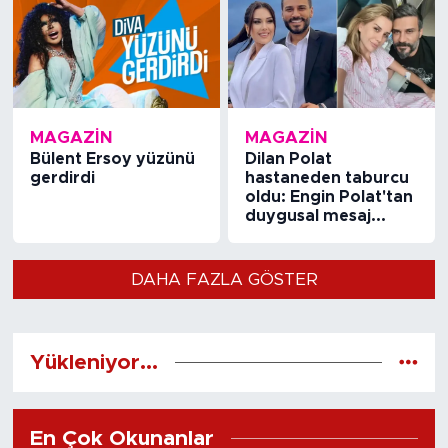
MAGAZİN
MAGAZİN
Bülent Ersoy yüzünü
Dilan Polat
gerdirdi
hastaneden taburcu
oldu: Engin Polat'tan
duygusal mesaj...
DAHA FAZLA GÖSTER
Yükleniyor...
En Çok Okunanlar