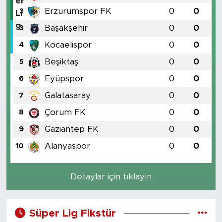
Erzurumspor FK
0
0
2
Başakşehir
0
0
3
Kocaelispor
0
0
4
Beşiktaş
0
0
5
Eyüpspor
0
0
6
Galatasaray
0
0
7
Çorum FK
0
0
8
Gaziantep FK
0
0
9
Alanyaspor
0
0
10
Detaylar için tıklayın
Süper Lig Fikstür