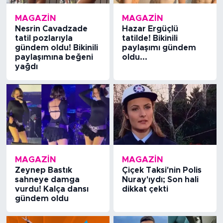
MAGAZİN
MAGAZİN
Nesrin Cavadzade
Hazar Ergüçlü
tatil pozlarıyla
tatilde! Bikinili
gündem oldu! Bikinili
paylaşımı gündem
paylaşımına beğeni
oldu...
yağdı
MAGAZİN
MAGAZİN
Zeynep Bastık
Çiçek Taksi'nin Polis
sahneye damga
Nuray'ıydı; Son hali
vurdu! Kalça dansı
dikkat çekti
gündem oldu