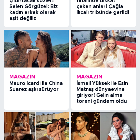
çıldırtacak sözler!
finalinde dikkat
Selen Görgüzel: Biz
çeken anlar! Çağla
kadın erkek olarak
Ilıcalı tribünde gerildi
eşit değiliz
MAGAZİN
MAGAZİN
Mauro Icardi ile China
İsmail Yüksek ile Esin
Suarez aşkı sürüyor
Matraş dünyaevine
giriyor! Gelin alma
töreni gündem oldu