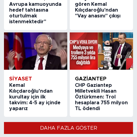
Avrupa kamuoyunda
gören Kemal
hedef tahtasına
Kılıçdaroğlu'ndan
oturtulmak
"Vay anasını" çıkışı
istenmektedir"
SİYASET
GAZIANTEP
Kemal
CHP Gaziantep
Kılıçdaroğlu’ndan
Milletvekili Hasan
kurultay için ilk
Öztürkmen: Trol
takvim: 4-5 ay içinde
hesaplara 755 milyon
yaparız
TL ödendi
DAHA FAZLA GÖSTER