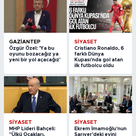
GAZIANTEP
SİYASET
Özgür Özel: 'Ya bu
Cristiano Ronaldo, 6
oyunu bozacağız ya
farklı Dünya
yeni bir yol açacağız'
Kupası'nda gol atan
ilk futbolcu oldu
SİYASET
SİYASET
MHP Lideri Bahçeli:
Ekrem İmamoğlu'nun
"Ülkü Ocakları,
Sarıyer'deki evini