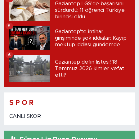
Gaziantep LGS’de başarısını
sürdürdü: 11 öğrenci Türkiye
birincisi oldu
5
Gaziantep'te intihar
girişiminde şok iddialar: Kayıp
mektup iddiası gündemde
6
Gaziantep defin listesi! 18
Temmuz 2026 kimler vefat
etti?
S P O R
CANLI SKOR