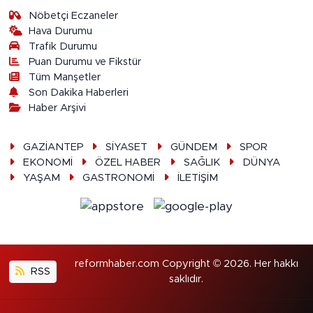
Nöbetçi Eczaneler
Hava Durumu
Trafik Durumu
Puan Durumu ve Fikstür
Tüm Manşetler
Son Dakika Haberleri
Haber Arşivi
GAZİANTEP
SİYASET
GÜNDEM
SPOR
EKONOMİ
ÖZEL HABER
SAĞLIK
DÜNYA
YAŞAM
GASTRONOMİ
İLETİŞİM
reformhaber.com Copyright © 2026. Her hakkı
RSS
saklıdır.