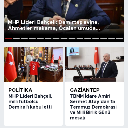
MHP Lideri Bahçeli: Demirtaş evine,
Ahmetler makama, Öcalan umuda
kavuşmalı
1
2
3
4
5
6
7
8
9
10
11
12
13
14
15
POLİTİKA
GAZIANTEP
MHP Lideri Bahçeli,
TBMM İdare Amiri
milli futbolcu
Sermet Atay'dan 15
Demiral'ı kabul etti
Temmuz Demokrasi
ve Milli Birlik Günü
mesajı