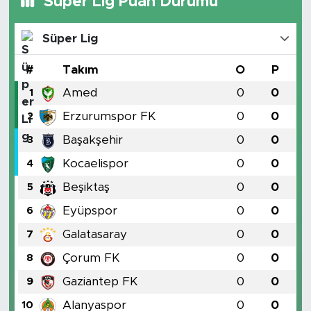
Süper Lig Puan Durumu
Süper Lig
#
Takım
O
P
Amed
0
0
1
Erzurumspor FK
0
0
2
Başakşehir
0
0
3
Kocaelispor
0
0
4
Beşiktaş
0
0
5
Eyüpspor
0
0
6
Galatasaray
0
0
7
Çorum FK
0
0
8
Gaziantep FK
0
0
9
Alanyaspor
0
0
10