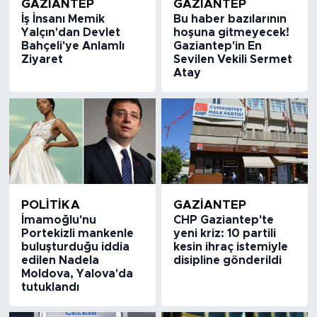
GAZIANTEP
GAZIANTEP
İş İnsanı Memik
Bu haber bazılarının
Yalçın'dan Devlet
hoşuna gitmeyecek!
Bahçeli'ye Anlamlı
Gaziantep'in En
Ziyaret
Sevilen Vekili Sermet
Atay
POLİTİKA
GAZIANTEP
İmamoğlu'nu
CHP Gaziantep'te
Portekizli mankenle
yeni kriz: 10 partili
buluşturduğu iddia
kesin ihraç istemiyle
edilen Nadela
disipline gönderildi
Moldova, Yalova'da
tutuklandı