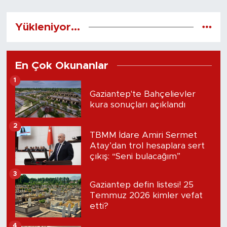
Yükleniyor...
En Çok Okunanlar
1
Gaziantep'te Bahçelievler
kura sonuçları açıklandı
2
TBMM İdare Amiri Sermet
Atay’dan trol hesaplara sert
çıkış: “Seni bulacağım”
3
Gaziantep defin listesi! 25
Temmuz 2026 kimler vefat
etti?
4