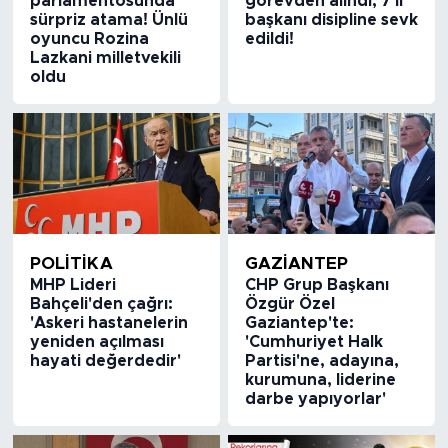
parlamentosunda
görevden alındı, 7 il
sürpriz atama! Ünlü
başkanı disipline sevk
oyuncu Rozina
edildi!
Lazkani milletvekili
oldu
POLİTİKA
GAZIANTEP
MHP Lideri
CHP Grup Başkanı
Bahçeli'den çağrı:
Özgür Özel
'Askeri hastanelerin
Gaziantep'te:
yeniden açılması
'Cumhuriyet Halk
hayati değerdedir'
Partisi'ne, adayına,
kurumuna, liderine
darbe yapıyorlar'