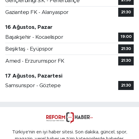
Gençlerbirliği S.K. - Fenerbahçe
21:30
Gaziantep FK - Alanyaspor
21:30
16 Ağustos, Pazar
Başakşehir - Kocaelispor
19:00
Beşiktaş - Eyüpspor
21:30
Amed - Erzurumspor FK
21:30
17 Ağustos, Pazartesi
Samsunspor - Göztepe
21:30
Türkiye'nin en iyi haber sitesi. Son dakika, güncel, spor,
magazin, yerel haber ve tüm kategorilerde haberler.