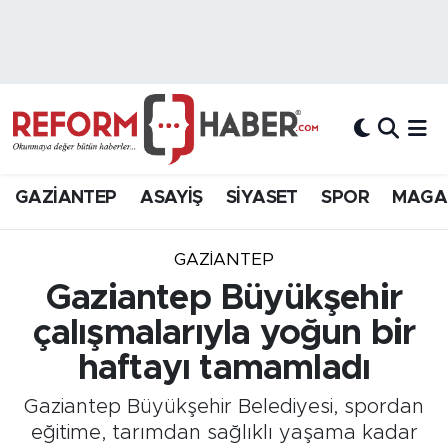
Nöbetçi Eczaneler
Hava Durumu
Trafik Durumu
GAZİANTEP
ASAYİŞ
SİYASET
SPOR
MAGA
Süper Lig Puan Durumu ve Fikstür
GAZIANTEP
Tüm Manşetler
Gaziantep Büyükşehir
çalışmalarıyla yoğun bir
Son Dakika Haberleri
haftayı tamamladı
Haber Arşivi
Gaziantep Büyükşehir Belediyesi, spordan
eğitime, tarımdan sağlıklı yaşama kadar