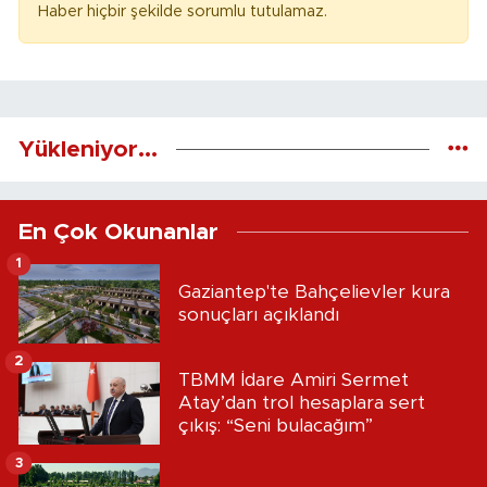
Haber hiçbir şekilde sorumlu tutulamaz.
Yükleniyor...
En Çok Okunanlar
1
Gaziantep'te Bahçelievler kura
sonuçları açıklandı
2
TBMM İdare Amiri Sermet
Atay’dan trol hesaplara sert
çıkış: “Seni bulacağım”
3