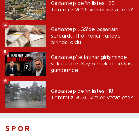
Gaziantep defin listesi! 25
Temmuz 2026 kimler vefat etti?
4
Gaziantep LGS’de başarısını
sürdürdü: 11 öğrenci Türkiye
birincisi oldu
5
Gaziantep'te intihar girişiminde
şok iddialar: Kayıp mektup iddiası
gündemde
6
Gaziantep defin listesi! 18
Temmuz 2026 kimler vefat etti?
S P O R