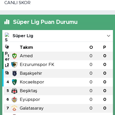
CANLI SKOR
Süper Lig Puan Durumu
Süper Lig
#
Takım
O
P
Amed
0
0
1
Erzurumspor FK
0
0
2
Başakşehir
0
0
3
Kocaelispor
0
0
4
Beşiktaş
0
0
5
Eyüpspor
0
0
6
Galatasaray
0
0
7