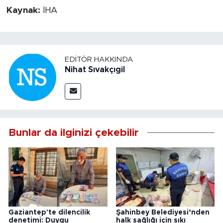
Kaynak:
İHA
EDITÖR HAKKINDA
Nihat Sıvakçıgil
Bunlar da ilginizi çekebilir
Gaziantep'te dilencilik
Şahinbey Belediyesi’nden
denetimi: Duygu
halk sağlığı için sıkı