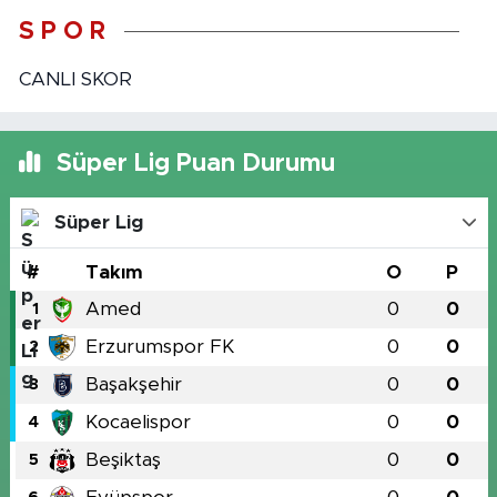
S P O R
CANLI SKOR
Süper Lig Puan Durumu
Süper Lig
#
Takım
O
P
Amed
0
0
1
Erzurumspor FK
0
0
2
Başakşehir
0
0
3
Kocaelispor
0
0
4
Beşiktaş
0
0
5