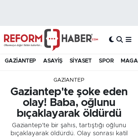
Nöbetçi Eczaneler
Hava Durumu
Trafik Durumu
GAZİANTEP
ASAYİŞ
SİYASET
SPOR
MAGA
Süper Lig Puan Durumu ve Fikstür
GAZIANTEP
Tüm Manşetler
Gaziantep'te şoke eden
olay! Baba, oğlunu
Son Dakika Haberleri
bıçaklayarak öldürdü
Haber Arşivi
Gaziantep'te bir şahıs, tartıştığı oğlunu
bıçaklayarak öldürdü. Olay sonrası katil