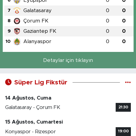
Eyüpspor
0
0
6
Galatasaray
0
0
7
Çorum FK
0
0
8
Gaziantep FK
0
0
9
Alanyaspor
0
0
10
Detaylar için tıklayın
Süper Lig Fikstür
14 Ağustos, Cuma
Galatasaray - Çorum FK
21:30
15 Ağustos, Cumartesi
Konyaspor - Rizespor
19:00