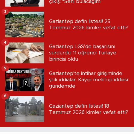
çıkış: “Seni bulacağım”
3
Gaziantep defin listesi! 25
Temmuz 2026 kimler vefat etti?
4
Gaziantep LGS’de başarısını
sürdürdü: 11 öğrenci Türkiye
birincisi oldu
5
Gaziantep'te intihar girişiminde
şok iddialar: Kayıp mektup iddiası
gündemde
6
Gaziantep defin listesi! 18
Temmuz 2026 kimler vefat etti?