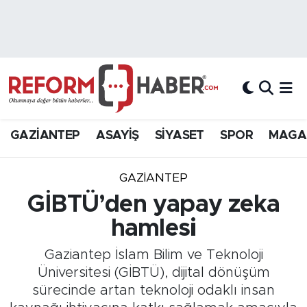
Nöbetçi Eczaneler
Hava Durumu
Trafik Durumu
GAZİANTEP
ASAYİŞ
SİYASET
SPOR
MAGA
Süper Lig Puan Durumu ve Fikstür
GAZIANTEP
Tüm Manşetler
GİBTÜ’den yapay zeka
hamlesi
Son Dakika Haberleri
Gaziantep İslam Bilim ve Teknoloji
Haber Arşivi
Üniversitesi (GİBTÜ), dijital dönüşüm
sürecinde artan teknoloji odaklı insan