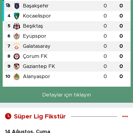
Başakşehir
0
0
3
Kocaelispor
0
0
4
Beşiktaş
0
0
5
Eyüpspor
0
0
6
Galatasaray
0
0
7
Çorum FK
0
0
8
Gaziantep FK
0
0
9
Alanyaspor
0
0
10
Detaylar için tıklayın
Süper Lig Fikstür
14 Ağustos, Cuma