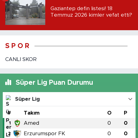
Gaziantep defin listesi! 18
Temmuz 2026 kimler vefat etti?
S P O R
CANLI SKOR
Süper Lig Puan Durumu
Süper Lig
#
Takım
O
P
Amed
0
0
1
Erzurumspor FK
0
0
2