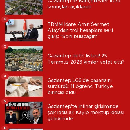
Gaziantep'te Bahçelievler kura
sonuçları açıklandı
2
TBMM İdare Amiri Sermet
Atay’dan trol hesaplara sert
çıkış: “Seni bulacağım”
3
Gaziantep defin listesi! 25
Temmuz 2026 kimler vefat etti?
4
Gaziantep LGS’de başarısını
sürdürdü: 11 öğrenci Türkiye
birincisi oldu
5
Gaziantep'te intihar girişiminde
şok iddialar: Kayıp mektup iddiası
gündemde
6