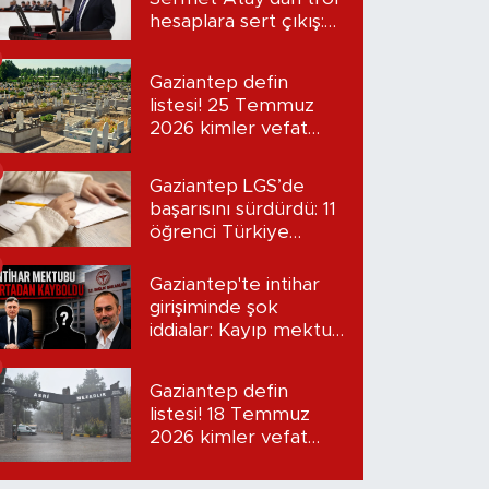
hesaplara sert çıkış:
“Seni bulacağım”
Gaziantep defin
listesi! 25 Temmuz
2026 kimler vefat
etti?
Gaziantep LGS’de
başarısını sürdürdü: 11
öğrenci Türkiye
birincisi oldu
Gaziantep'te intihar
girişiminde şok
iddialar: Kayıp mektup
iddiası gündemde
Gaziantep defin
listesi! 18 Temmuz
2026 kimler vefat
etti?