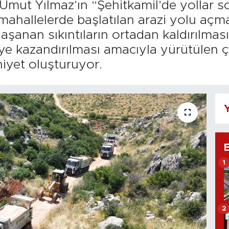
Umut Yılmaz’ın “Şehitkamil’de yollar 
mahallelerde başlatılan arazi yolu açm
aşanan sıkıntıların ortadan kaldırılmas
e kazandırılması amacıyla yürütülen ça
yet oluşturuyor.
Y
1
2