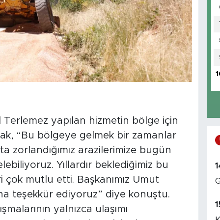
1
 Terlemez yapılan hizmetin bölge için
ak, “Bu bölgeye gelmek bir zamanlar
kta zorlandığımız arazilerimize bugün
lebiliyoruz. Yıllardır beklediğimiz bu
1
ri çok mutlu etti. Başkanımız Umut
G
na teşekkür ediyoruz” diye konuştu.
1
ışmalarının yalnızca ulaşımı
K