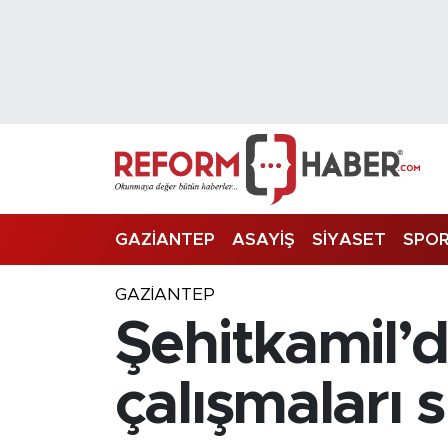
Nöbetçi Eczaneler
Hava Durumu
Trafik Durumu
Süper Lig Puan Durumu ve Fikstür
GAZİANTEP
ASAYİŞ
SİYASET
SPO
Tüm Manşetler
GAZIANTEP
Şehitkamil’d
Son Dakika Haberleri
Haber Arşivi
çalışmaları 