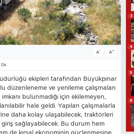
3
4
-
+
A
A
 Dk
5
 Müdürlüğü ekipleri tarafından Büyükpınar
olu düzenleneme ve yenileme çalışmaları
m imkanı bulunmadığı için ekilemeyen,
6
anılabilir hale geldi. Yapılan çalışmalarla
lerine daha kolay ulaşabilecek, traktörleri
a giriş sağlayabilecek. Bu durum hem
hem de kırsal ekonominin güçlenmesine