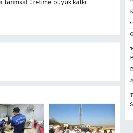
a tarımsal üretime büyük katkı
K
G
G
1
B
B
A
1
S