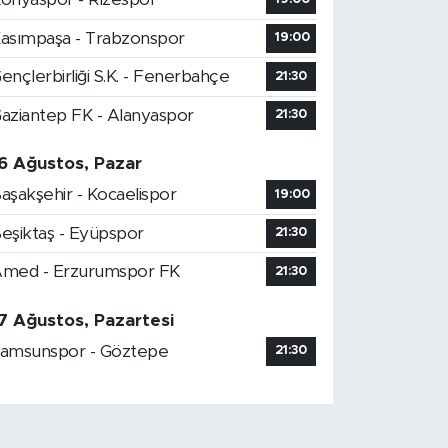
asımpaşa - Trabzonspor
19:00
ençlerbirliği S.K. - Fenerbahçe
21:30
aziantep FK - Alanyaspor
21:30
6 Ağustos, Pazar
aşakşehir - Kocaelispor
19:00
eşiktaş - Eyüpspor
21:30
med - Erzurumspor FK
21:30
7 Ağustos, Pazartesi
amsunspor - Göztepe
21:30