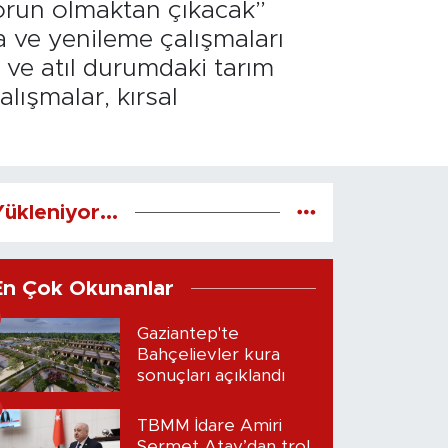
sorun olmaktan çıkacak”
a ve yenileme çalışmaları
ı ve atıl durumdaki tarım
lışmalar, kırsal
ükleniyor...
En Çok Okunanlar
Gaziantep'te
Bahçelievler kura
sonuçları açıklandı
TBMM İdare Amiri
Sermet Atay’dan trol