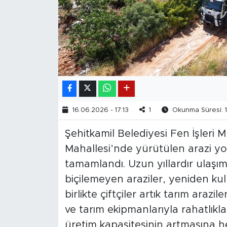
16.06.2026 - 17:13
1
Okunma Süresi: 1
Şehitkamil Belediyesi Fen İşleri
Mahallesi’nde yürütülen arazi y
tamamlandı. Uzun yıllardır ulaşı
biçilemeyen araziler, yeniden kull
birlikte çiftçiler artık tarım arazi
ve tarım ekipmanlarıyla rahatlıkl
üretim kapasitesinin artmasına 