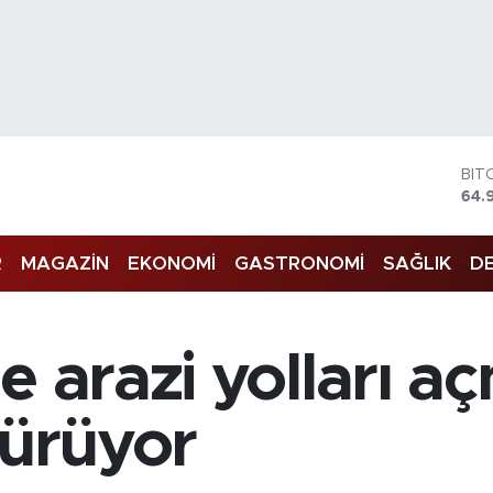
DO
47,
EU
55,
R
MAGAZİN
EKONOMİ
GASTRONOMİ
SAĞLIK
DE
STE
64,
GRA
666
BİS
e arazi yolları a
13.
BIT
64.
sürüyor