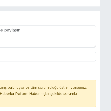
tmiş bulunuyor ve tüm sorumluluğu üstleniyorsunuz.
Haberler Reform Haber hiçbir şekilde sorumlu