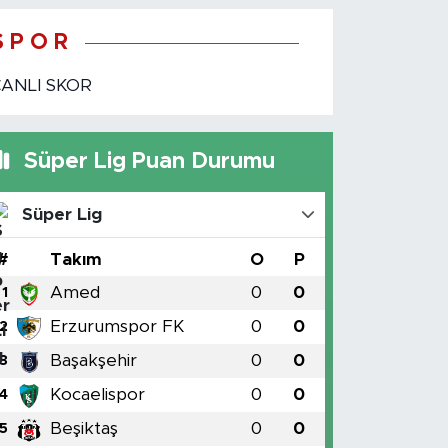
S P O R
CANLI SKOR
Süper Lig Puan Durumu
Süper Lig
#
Takım
O
P
Amed
0
0
1
Erzurumspor FK
0
0
2
Başakşehir
0
0
3
Kocaelispor
0
0
4
Beşiktaş
0
0
5