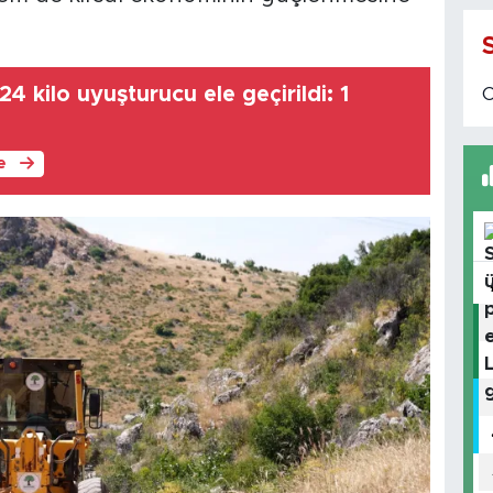
4 kilo uyuşturucu ele geçirildi: 1
le