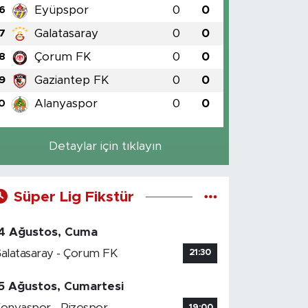
Eyüpspor
0
0
6
Galatasaray
0
0
7
Çorum FK
0
0
8
Gaziantep FK
0
0
9
Alanyaspor
0
0
0
Detaylar için tıklayın
Süper Lig Fikstür
4 Ağustos, Cuma
alatasaray - Çorum FK
21:30
5 Ağustos, Cumartesi
onyaspor - Rizespor
19:00