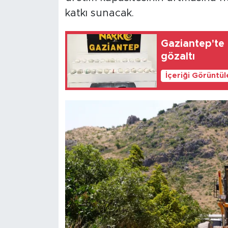
katkı sunacak.
Gaziantep'te 2
gözaltı
İçeriği Görüntü