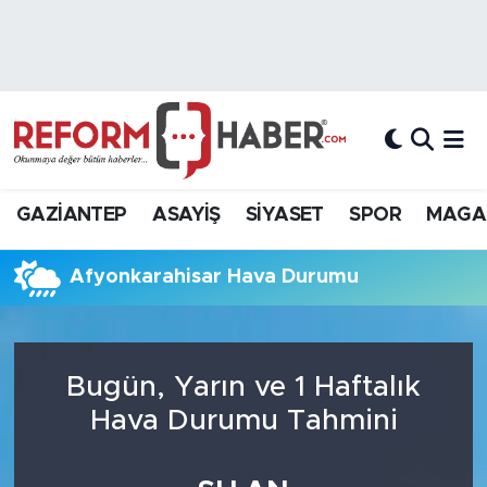
Nöbetçi Eczaneler
Hava Durumu
Trafik Durumu
GAZİANTEP
ASAYİŞ
SİYASET
SPOR
MAGA
Süper Lig Puan Durumu ve Fikstür
Afyonkarahisar Hava Durumu
Tüm Manşetler
Son Dakika Haberleri
Bugün, Yarın ve 1 Haftalık
Haber Arşivi
Hava Durumu Tahmini