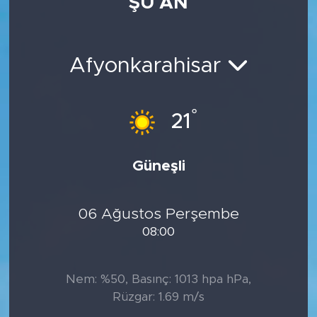
ŞU AN
Afyonkarahisar
°
21
Güneşli
06 Ağustos Perşembe
08:00
Nem: %50, Basınç: 1013 hpa hPa,
Rüzgar: 1.69 m/s