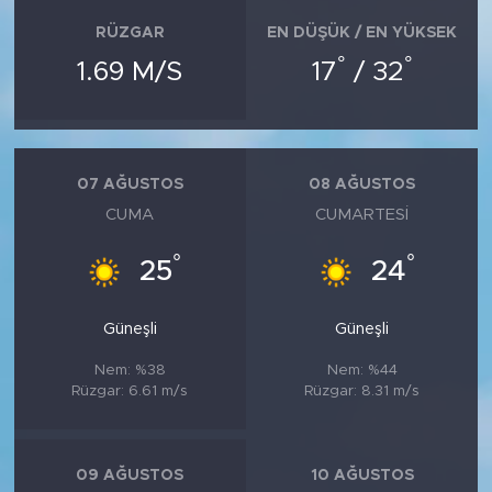
RÜZGAR
EN DÜŞÜK / EN YÜKSEK
°
°
1.69 M/S
17
/ 32
07 AĞUSTOS
08 AĞUSTOS
CUMA
CUMARTESI
°
°
25
24
Güneşli
Güneşli
Nem: %38
Nem: %44
Rüzgar: 6.61 m/s
Rüzgar: 8.31 m/s
09 AĞUSTOS
10 AĞUSTOS