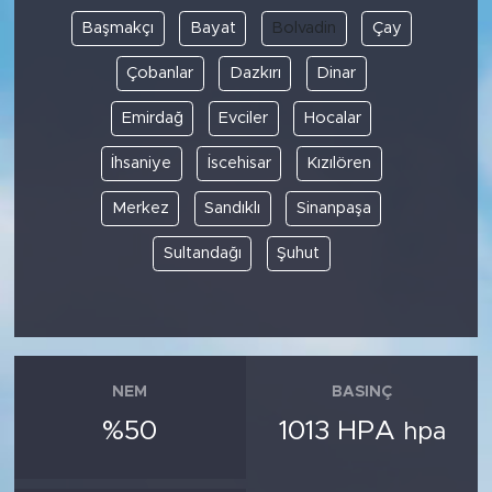
Başmakçı
Bayat
Bolvadin
Çay
Çobanlar
Dazkırı
Dinar
Emirdağ
Evciler
Hocalar
İhsaniye
İscehisar
Kızılören
Merkez
Sandıklı
Sinanpaşa
Sultandağı
Şuhut
NEM
BASINÇ
%50
1013 HPA
hpa