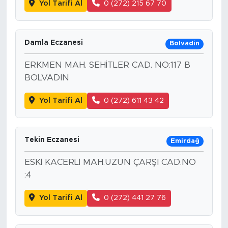
Yol Tarifi Al
0 (272) 215 67 70
Damla Eczanesi
Bolvadin
ERKMEN MAH. SEHİTLER CAD. NO:117 B
BOLVADIN
Yol Tarifi Al
0 (272) 611 43 42
Tekin Eczanesi
Emirdağ
ESKİ KACERLİ MAH.UZUN ÇARŞI CAD.NO
:4
Yol Tarifi Al
0 (272) 441 27 76