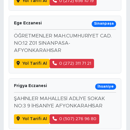
Yol Tarifi Al
0 (272) 656 10 19
Ege Eczanesi
Sinanpaşa
ÖĞRETMENLER MAH.CUMHURİYET CAD.
NO:12 Z01 SINANPASA-
AFYONKARAHISAR
Yol Tarifi Al
0 (272) 311 71 21
Frigya Eczanesi
İhsaniye
ŞAHİNLER MAHALLESİ ADLİYE SOKAK
NO:3 9 İHSANİYE AFYONKARAHİSAR
Yol Tarifi Al
0 (507) 276 96 80