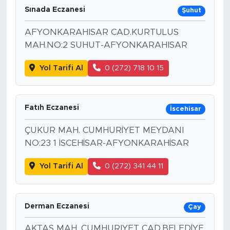
Sınada Eczanesi
Şuhut
AFYONKARAHISAR CAD.KURTULUS
MAH.NO:2 SUHUT-AFYONKARAHISAR
Yol Tarifi Al
0 (272) 718 10 15
Fatıh Eczanesi
İscehisar
ÇUKUR MAH. CUMHURİYET MEYDANI
NO:23 1 İSCEHİSAR-AFYONKARAHİSAR
Yol Tarifi Al
0 (272) 341 44 11
Derman Eczanesi
Çay
AKTAŞ MAH. CUMHURIYET CAD.BELEDİYE