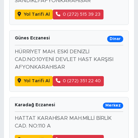
SANDIKLI-AFYONKARAHISAR
Yol Tarifi Al
0 (272) 515 39 23
Günes Eczanesi
Dinar
HÜRRİYET MAH. ESKİ DENİZLİ
CAD.NO:10YENİ DEVLET HAST KARŞISI
AFYONKARAHISAR
Yol Tarifi Al
0 (272) 351 22 40
Karadağ Eczanesi
Merkez
HATTAT KARAHİSAR MAH.MİLLİ BİRLİK
CAD. NO:110 A