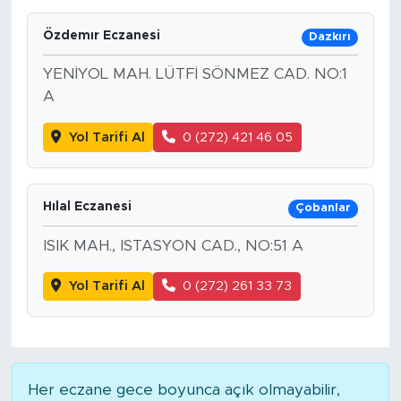
Özdemır Eczanesi
Dazkırı
YENİYOL MAH. LÜTFİ SÖNMEZ CAD. NO:1
A
Yol Tarifi Al
0 (272) 421 46 05
Hılal Eczanesi
Çobanlar
ISIK MAH., ISTASYON CAD., NO:51 A
Yol Tarifi Al
0 (272) 261 33 73
Her eczane gece boyunca açık olmayabilir,