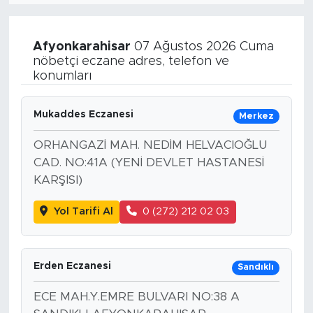
Afyonkarahisar
07 Ağustos 2026 Cuma
nöbetçi eczane adres, telefon ve
konumları
Mukaddes Eczanesi
Merkez
ORHANGAZİ MAH. NEDİM HELVACIOĞLU
CAD. NO:41A (YENİ DEVLET HASTANESİ
KARŞISI)
Yol Tarifi Al
0 (272) 212 02 03
Erden Eczanesi
Sandıklı
ECE MAH.Y.EMRE BULVARI NO:38 A