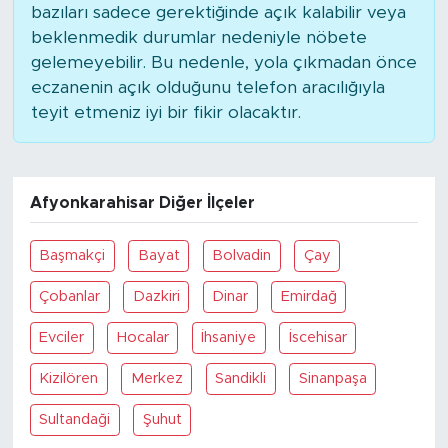
bazıları sadece gerektiğinde açık kalabilir veya
beklenmedik durumlar nedeniyle nöbete
gelemeyebilir. Bu nedenle, yola çıkmadan önce
eczanenin açık olduğunu telefon aracılığıyla
teyit etmeniz iyi bir fikir olacaktır.
Afyonkarahisar Diğer İlçeler
Başmakçi
Bayat
Bolvadin
Çay
Çobanlar
Dazkiri
Dinar
Emirdağ
Evciler
Hocalar
İhsaniye
İscehisar
Kizilören
Merkez
Sandikli
Sinanpaşa
Sultandaği
Şuhut