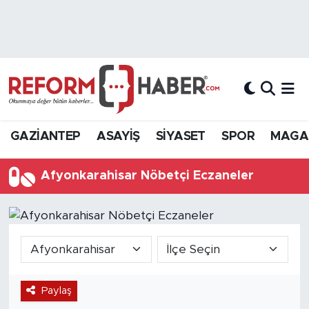
Nöbetçi Eczaneler
Hava Durumu
Trafik Durumu
GAZİANTEP
ASAYİŞ
SİYASET
SPOR
MAGA
Süper Lig Puan Durumu ve Fikstür
Afyonkarahisar Nöbetçi Eczaneler
Tüm Manşetler
Son Dakika Haberleri
Haber Arşivi
Paylaş