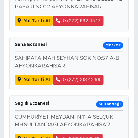
PASAJI NO:12 AFYONKARAHISAR
Yol Tarifi Al
0 (272) 632 45 17
Sena Eczanesi
Merkez
SAHIPATA MAH SEYHAN SOK NO:57 A-B
AFYONKARAHISAR
Yol Tarifi Al
0 (272) 213 42 99
Saglık Eczanesi
Sultandağı
CUMHURİYET MEYDANI N:11 A SELÇUK
MH.SULTANDAGI-AFYONKARAHISAR