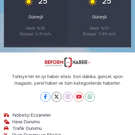
25
25
Güneşli
Güneşli
Nem: %35
Nem: %37
Rüzgar: 5.31 m/s
Rüzgar: 7.69 m/s
Türkiye'nin en iyi haber sitesi. Son dakika, güncel, spor,
magazin, yerel haber ve tüm kategorilerde haberler.
Nöbetçi Eczaneler
Hava Durumu
Trafik Durumu