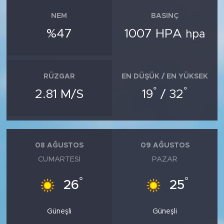
NEM
BASINÇ
%47
1007 HPA
hpa
RÜZGAR
EN DÜŞÜK / EN YÜKSEK
°
°
2.81 M/S
19
/ 32
08 AĞUSTOS
09 AĞUSTOS
CUMARTESI
PAZAR
°
°
26
25
Güneşli
Güneşli