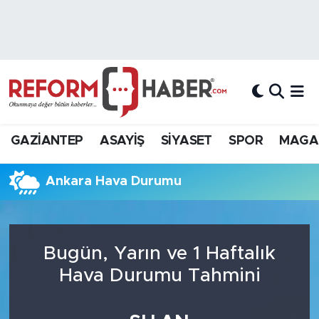
Nöbetçi Eczaneler
Hava Durumu
Trafik Durumu
GAZİANTEP
ASAYİŞ
SİYASET
SPOR
MAGA
Süper Lig Puan Durumu ve Fikstür
Ankara Hava Durumu
Tüm Manşetler
Son Dakika Haberleri
Bugün, Yarın ve 1 Haftalık
Haber Arşivi
Hava Durumu Tahmini