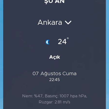
ŞU AN
Ankara
°
24
Açık
07 Ağustos Cuma
22:45
Nem: %47, Basınç: 1007 hpa hPa,
Rüzgar: 2.81 m/s