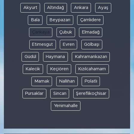
Akyurt
Altındağ
Ankara
Ayaş
Bala
Beypazarı
Çamlıdere
Çankaya
Çubuk
Elmadağ
Etimesgut
Evren
Gölbaşı
Güdül
Haymana
Kahramankazan
Kalecik
Keçiören
Kızılcahamam
Mamak
Nallıhan
Polatlı
Pursaklar
Sincan
Şereflikoçhisar
Yenimahalle