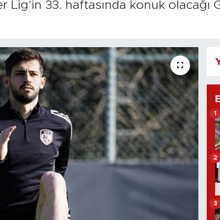
 Lig’in 33. haftasında konuk olacağı G
Y
1
2
3