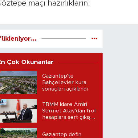
öztepe maçı hazırlıklarını
ükleniyor...
En Çok Okunanlar
Gaziantep'te
Bahçelievler kura
sonuçları açıklandı
TBMM İdare Amiri
Sermet Atay’dan trol
hesaplara sert çıkış:
“Seni bulacağım”
Gaziantep defin