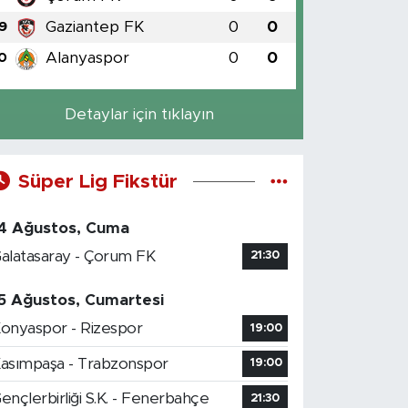
Gaziantep FK
0
0
9
Alanyaspor
0
0
0
Detaylar için tıklayın
Süper Lig Fikstür
4 Ağustos, Cuma
alatasaray - Çorum FK
21:30
5 Ağustos, Cumartesi
onyaspor - Rizespor
19:00
asımpaşa - Trabzonspor
19:00
ençlerbirliği S.K. - Fenerbahçe
21:30