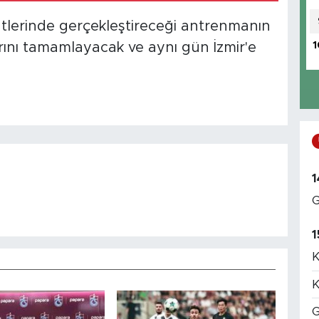
aatlerinde gerçekleştireceği antrenmanın
1
rını tamamlayacak ve aynı gün İzmir'e
1
G
1
K
K
G