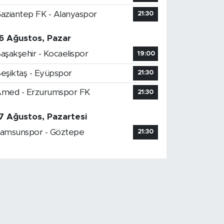
aziantep FK - Alanyaspor
21:30
6 Ağustos, Pazar
aşakşehir - Kocaelispor
19:00
eşiktaş - Eyüpspor
21:30
med - Erzurumspor FK
21:30
7 Ağustos, Pazartesi
amsunspor - Göztepe
21:30