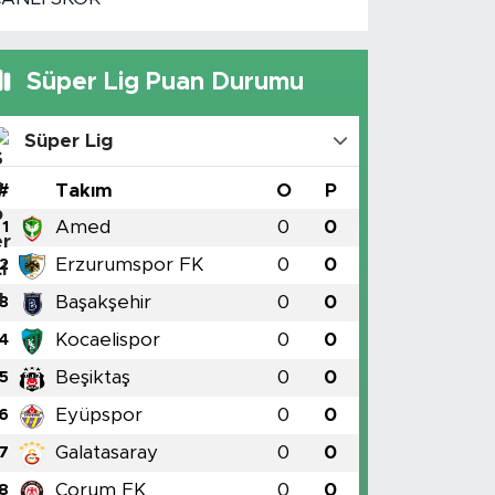
Süper Lig Puan Durumu
Süper Lig
#
Takım
O
P
Amed
0
0
1
Erzurumspor FK
0
0
2
Başakşehir
0
0
3
Kocaelispor
0
0
4
Beşiktaş
0
0
5
Eyüpspor
0
0
6
Galatasaray
0
0
7
Çorum FK
0
0
8