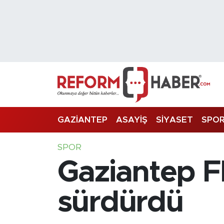
Nöbetçi Eczaneler
Hava Durumu
Trafik Durumu
Süper Lig Puan Durumu ve Fikstür
GAZİANTEP
ASAYİŞ
SİYASET
SPO
Tüm Manşetler
SPOR
Gaziantep FK
Son Dakika Haberleri
Haber Arşivi
sürdürdü