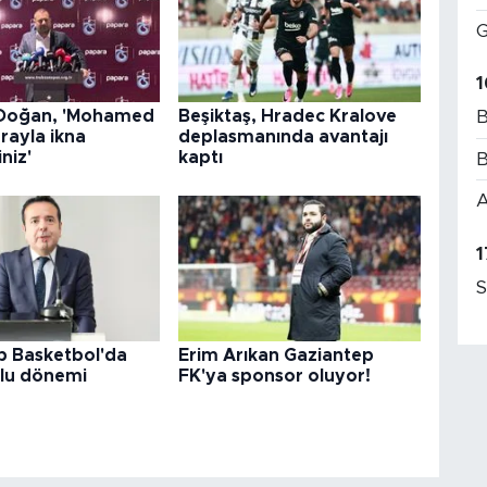
G
1
 Doğan, 'Mohamed
Beşiktaş, Hradec Kralove
B
arayla ikna
deplasmanında avantajı
niz'
kaptı
B
A
1
S
p Basketbol'da
Erim Arıkan Gaziantep
lu dönemi
FK'ya sponsor oluyor!