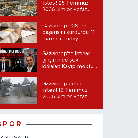
listesi! 25 Temmuz
2026 kimler vefat
etti?
Gaziantep LGS’de
başarısını sürdürdü: 11
öğrenci Türkiye
birincisi oldu
Gaziantep'te intihar
girişiminde şok
iddialar: Kayıp mektup
iddiası gündemde
Gaziantep defin
listesi! 18 Temmuz
2026 kimler vefat
etti?
S P O R
CANLI SKOR