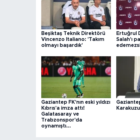
Beşiktaş Teknik Direktörü
Ertuğrul
Vincenzo Italiano: 'Takım
Salah'ı p
olmayı başardık'
edemezsi
Gaziantep FK'nın eski yıldızı
Gaziante
Kıbrıs'a imza attı!
Karakuzu
Galatasaray ve
Trabzonspor'da
oynamıştı...