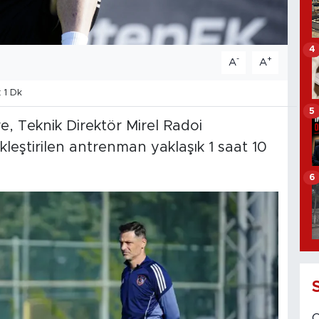
4
-
+
A
A
 1 Dk
5
, Teknik Direktör Mirel Radoi
leştirilen antrenman yaklaşık 1 saat 10
6