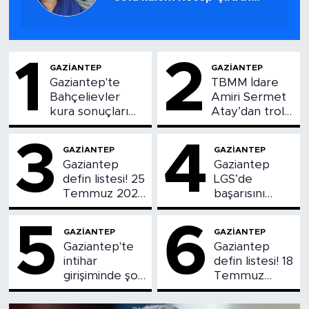
KARAMAN yazdı...
1
2
GAZIANTEP
GAZIANTEP
Gaziantep'te
TBMM İdare
Bahçelievler
Amiri Sermet
kura sonuçları
Atay’dan trol
açıklandı
hesaplara sert
çıkış: “Seni
3
4
GAZIANTEP
GAZIANTEP
bulacağım”
Gaziantep
Gaziantep
defin listesi! 25
LGS’de
Temmuz 2026
başarısını
kimler vefat
sürdürdü: 11
etti?
öğrenci
5
6
GAZIANTEP
GAZIANTEP
Türkiye
Gaziantep'te
Gaziantep
birincisi oldu
intihar
defin listesi! 18
girişiminde şok
Temmuz
iddialar: Kayıp
2026 kimler
mektup iddiası
vefat etti?