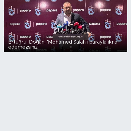
Ertuğrul Doğan, 'Mohamed Salah'ı parayla ikna
edemezsiniz'