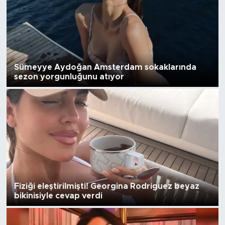
Sümeyye Aydoğan Amsterdam sokaklarında
sezon yorgunluğunu atıyor
Fiziği eleştirilmişti! Georgina Rodriguez beyaz
bikinisiyle cevap verdi