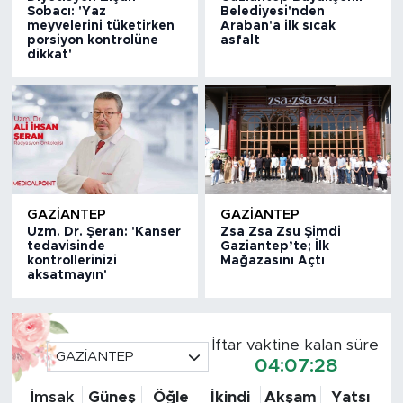
Sobacı: 'Yaz
Belediyesi'nden
meyvelerini tüketirken
Araban'a ilk sıcak
porsiyon kontrolüne
asfalt
dikkat'
GAZIANTEP
GAZIANTEP
Uzm. Dr. Şeran: 'Kanser
Zsa Zsa Zsu Şimdi
tedavisinde
Gaziantep’te; İlk
kontrollerinizi
Mağazasını Açtı
aksatmayın'
İftar vaktine kalan süre
GAZİANTEP
04:07:26
İmsak
Güneş
Öğle
İkindi
Akşam
Yatsı