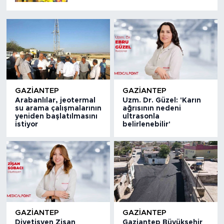
GAZIANTEP
GAZIANTEP
Arabanlılar, jeotermal
Uzm. Dr. Güzel: 'Karın
su arama çalışmalarının
ağrısının nedeni
yeniden başlatılmasını
ultrasonla
istiyor
belirlenebilir'
GAZIANTEP
GAZIANTEP
Diyetisyen Zişan
Gaziantep Büyükşehir