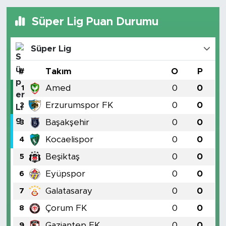
Süper Lig Puan Durumu
Süper Lig
#
Takım
O
P
Amed
0
0
1
Erzurumspor FK
0
0
2
Başakşehir
0
0
3
Kocaelispor
0
0
4
Beşiktaş
0
0
5
Eyüpspor
0
0
6
Galatasaray
0
0
7
Çorum FK
0
0
8
Gaziantep FK
0
0
9