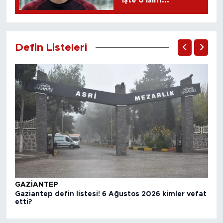
İşte o isim...
Defin Listeleri
GA
Ga
et
GAZIANTEP
Gaziantep defin listesi! 6 Ağustos 2026 kimler vefat
etti?