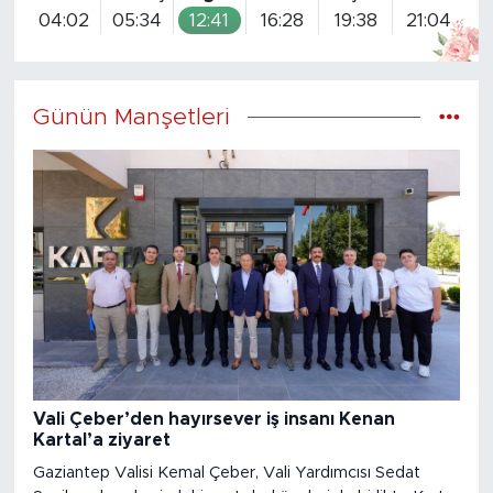
04:02
05:34
12:41
16:28
19:38
21:04
Günün Manşetleri
Vali Çeber’den hayırsever iş insanı Kenan
Kartal’a ziyaret
Gaziantep Valisi Kemal Çeber, Vali Yardımcısı Sedat