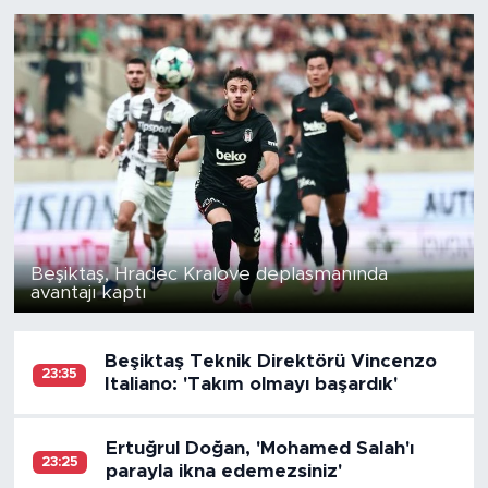
Beşiktaş, Hradec Kralove deplasmanında
avantajı kaptı
Beşiktaş Teknik Direktörü Vincenzo
23:35
Italiano: 'Takım olmayı başardık'
Ertuğrul Doğan, 'Mohamed Salah'ı
23:25
parayla ikna edemezsiniz'