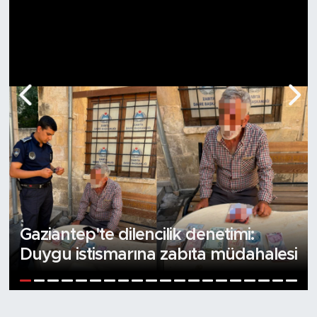
14:50 |
Gaziantep dahil 71 ilde dev uyuşturucu ope
13:55 |
Gaziantep'te 24 kilo uyuşturucu ele geçirildi:
12:56 |
Gaziantep'te tekstil devinden Finansal Yen
12:35 |
Gaziantep'te yaz gribi aktarlara yöneltti
12:00 |
Sıcak hava en çok onlara yaradı: Gaziantep'
Gaziantep'te dilencilik denetimi:
Duygu istismarına zabıta müdahalesi
1
2
3
4
5
6
7
8
9
10
11
12
13
14
15
16
17
18
19
20