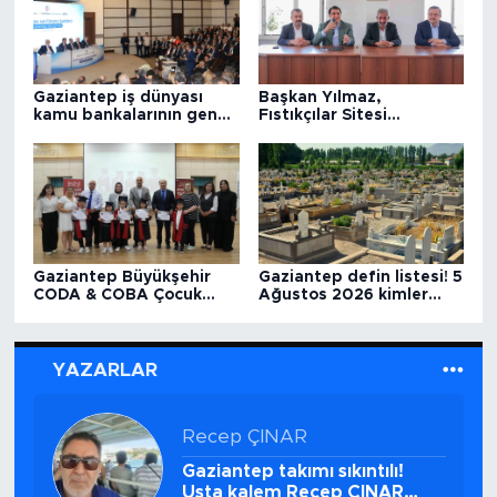
Gaziantep iş dünyası
Başkan Yılmaz,
kamu bankalarının genel
Fıstıkçılar Sitesi
müdürleriyle buluştu
esnafıyla buluştu
Gaziantep Büyükşehir
Gaziantep defin listesi! 5
CODA & COBA Çocuk
Ağustos 2026 kimler
Eğitim Merkezi'nde
vefat etti?
mezuniyet heyecanı
YAZARLAR
ŞÜKRÜ KARAMAN
Maden emekçilerinin
unutulmaz lideri… Şükrü