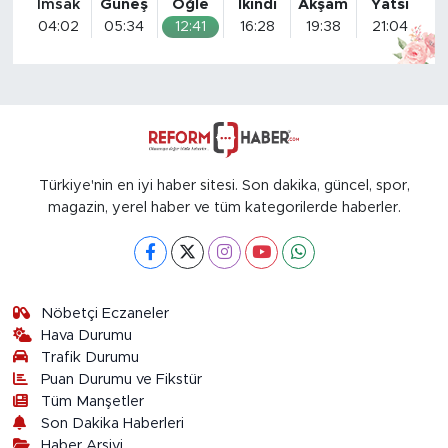
İmsak
Güneş
Öğle
İkindi
Akşam
Yatsı
04:02
05:34
12:41
16:28
19:38
21:04
Türkiye'nin en iyi haber sitesi. Son dakika, güncel, spor,
magazin, yerel haber ve tüm kategorilerde haberler.
Nöbetçi Eczaneler
Hava Durumu
Trafik Durumu
Puan Durumu ve Fikstür
Tüm Manşetler
Son Dakika Haberleri
Haber Arşivi