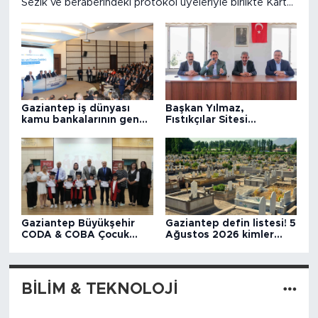
Sezik ve beraberindeki protokol üyeleriyle birlikte Kartal
Yapı'nın sahibi hayırsever iş insanı Kenan Kartal'ı ziyaret
etti.
Gaziantep iş dünyası
Başkan Yılmaz,
kamu bankalarının genel
Fıstıkçılar Sitesi
müdürleriyle buluştu
esnafıyla buluştu
Gaziantep Büyükşehir
Gaziantep defin listesi! 5
CODA & COBA Çocuk
Ağustos 2026 kimler
Eğitim Merkezi'nde
vefat etti?
mezuniyet heyecanı
BİLİM & TEKNOLOJİ