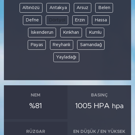
Altınözü
Antakya
Arsuz
Belen
Defne
Dörtyol
Erzin
Hassa
İskenderun
Kırıkhan
Kumlu
Payas
Reyhanlı
Samandağ
Yayladağı
NEM
BASINÇ
%81
1005 HPA
hpa
RÜZGAR
EN DÜŞÜK / EN YÜKSEK