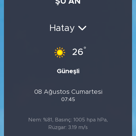
ŞU AN
Hatay
°
26
Güneşli
08 Ağustos Cumartesi
07:45
Nem: %81, Basınç: 1005 hpa hPa,
Rüzgar: 3.19 m/s