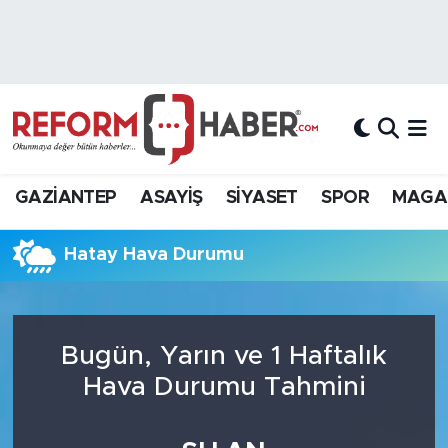
Nöbetçi Eczaneler
Hava Durumu
Trafik Durumu
GAZİANTEP
ASAYİŞ
SİYASET
SPOR
MAGA
Süper Lig Puan Durumu ve Fikstür
Hatay Hava Durumu
Tüm Manşetler
Son Dakika Haberleri
Bugün, Yarın ve 1 Haftalık
Haber Arşivi
Hava Durumu Tahmini