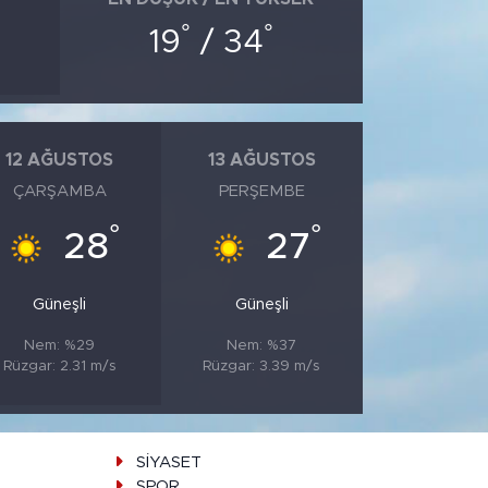
°
°
19
/ 34
12 AĞUSTOS
13 AĞUSTOS
ÇARŞAMBA
PERŞEMBE
°
°
28
27
Güneşli
Güneşli
Nem: %29
Nem: %37
Rüzgar: 2.31 m/s
Rüzgar: 3.39 m/s
SİYASET
SPOR