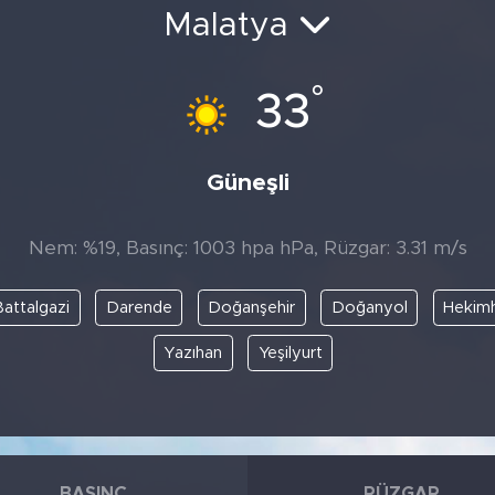
Malatya
°
33
Güneşli
Nem: %19, Basınç: 1003 hpa hPa, Rüzgar: 3.31 m/s
Battalgazi
Darende
Doğanşehir
Doğanyol
Hekim
Yazıhan
Yeşilyurt
BASINÇ
RÜZGAR