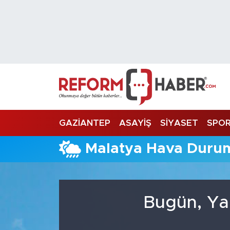
Nöbetçi Eczaneler
Hava Durumu
Trafik Durumu
Süper Lig Puan Durumu ve Fikstür
GAZİANTEP
ASAYİŞ
SİYASET
SPO
Tüm Manşetler
Malatya Hava Duru
Son Dakika Haberleri
Haber Arşivi
Bugün, Ya