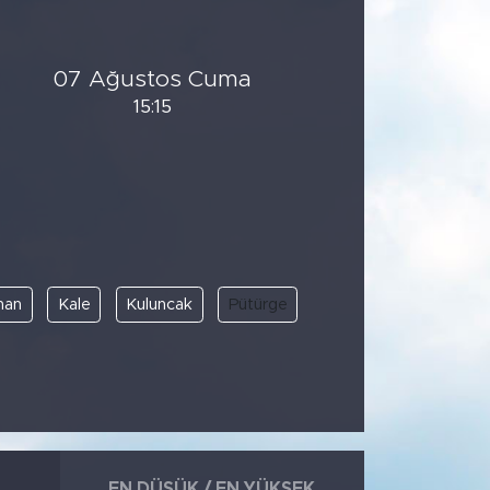
07 Ağustos Cuma
15:15
han
Kale
Kuluncak
Pütürge
EN DÜŞÜK / EN YÜKSEK