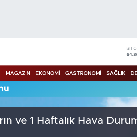
BIT
64.3
DOL
47,
R
MAGAZİN
EKONOMİ
GASTRONOMİ
SAĞLIK
DE
EUR
55,
STE
mu
64,1
GRA
6618
BİS
13.8
rın ve 1 Haftalık Hava Duru