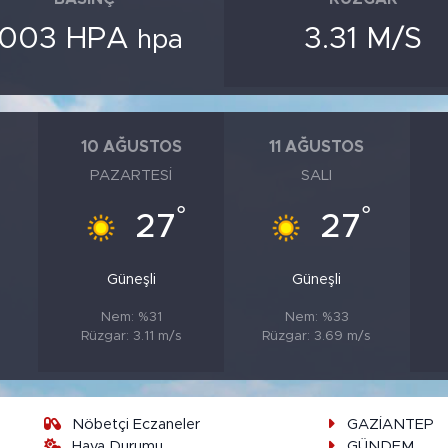
1003 HPA
3.31 M/S
hpa
10 AĞUSTOS
11 AĞUSTOS
PAZARTESI
SALI
°
°
°
27
27
Güneşli
Güneşli
Nem: %31
Nem: %33
Rüzgar: 3.11 m/s
Rüzgar: 3.69 m/s
Nöbetçi Eczaneler
GAZİANTEP
Hava Durumu
GÜNDEM