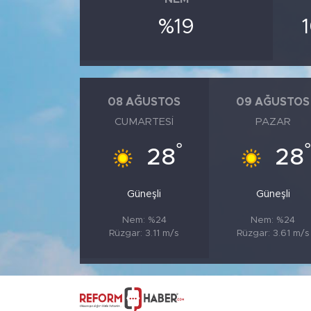
%19
08 AĞUSTOS
09 AĞUSTOS
CUMARTESI
PAZAR
°
28
28
Güneşli
Güneşli
Nem: %24
Nem: %24
Rüzgar: 3.11 m/s
Rüzgar: 3.61 m/s