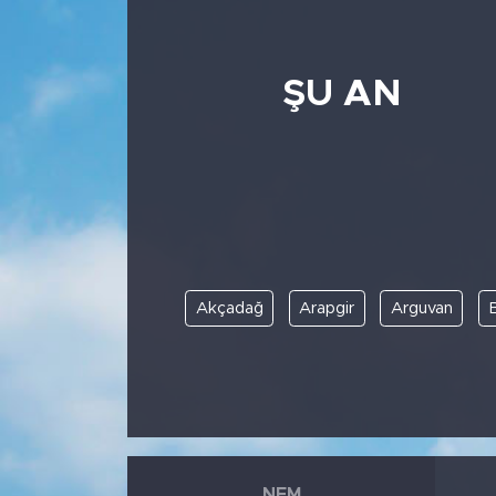
ŞU AN
Akçadağ
Arapgir
Arguvan
NEM