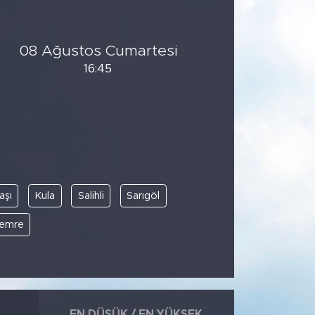
08 Ağustos Cumartesi
16:45
aşı
Kula
Salihli
Sarıgöl
emre
EN DÜŞÜK / EN YÜKSEK