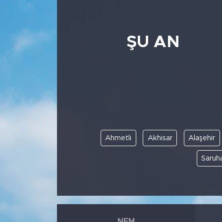
ŞU AN
Ahmetli
Akhisar
Alaşehir
Saruha
NEM