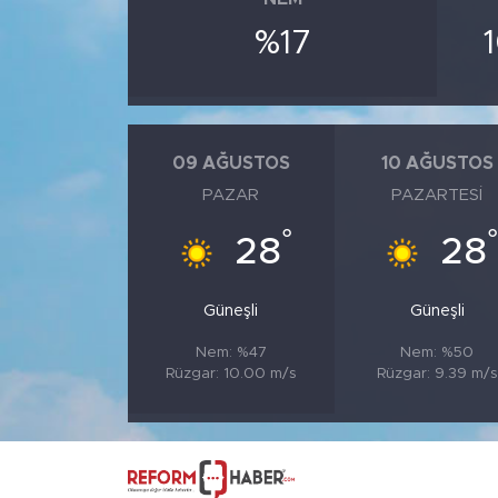
%17
09 AĞUSTOS
10 AĞUSTOS
PAZAR
PAZARTESI
°
28
28
Güneşli
Güneşli
Nem: %47
Nem: %50
Rüzgar: 10.00 m/s
Rüzgar: 9.39 m/s