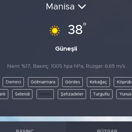
Manisa
°
38
Güneşli
Nem: %17, Basınç: 1005 hpa hPa, Rüzgar: 6.69 m/s
Demirci
Gölmarmara
Gördes
Kırkağaç
Köprüb
nlı
Selendi
Soma
Şehzadeler
Turgutlu
Yunus
BASINÇ
RÜZGAR