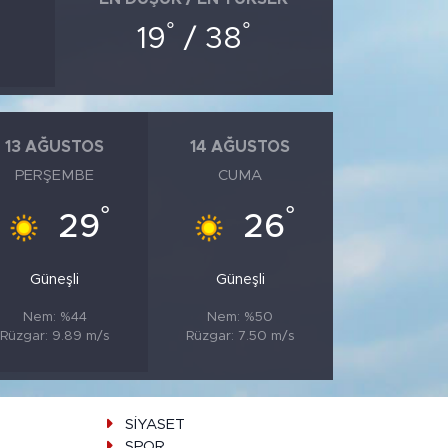
°
°
19
/ 38
13 AĞUSTOS
14 AĞUSTOS
PERŞEMBE
CUMA
°
°
29
26
Güneşli
Güneşli
Nem: %44
Nem: %50
Rüzgar: 9.89 m/s
Rüzgar: 7.50 m/s
SİYASET
SPOR