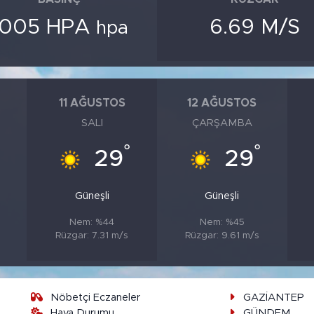
1005 HPA
6.69 M/S
hpa
11 AĞUSTOS
12 AĞUSTOS
SALI
ÇARŞAMBA
°
°
°
29
29
Güneşli
Güneşli
Nem: %44
Nem: %45
Rüzgar: 7.31 m/s
Rüzgar: 9.61 m/s
Nöbetçi Eczaneler
GAZİANTEP
Hava Durumu
GÜNDEM