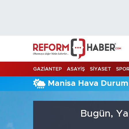
Nöbetçi Eczaneler
Hava Durumu
Trafik Durumu
Süper Lig Puan Durumu ve Fikstür
GAZİANTEP
ASAYİŞ
SİYASET
SPO
Tüm Manşetler
Manisa Hava Durum
Son Dakika Haberleri
Haber Arşivi
Bugün, Ya