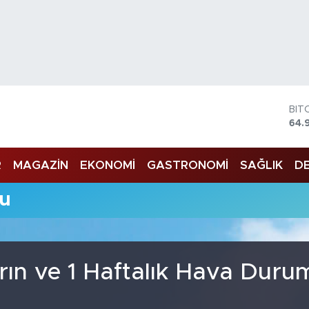
BIT
64.
DO
47,
R
MAGAZİN
EKONOMİ
GASTRONOMİ
SAĞLIK
DE
EU
55,
STE
u
64,
GRA
666
BİS
13.
rın ve 1 Haftalık Hava Duru