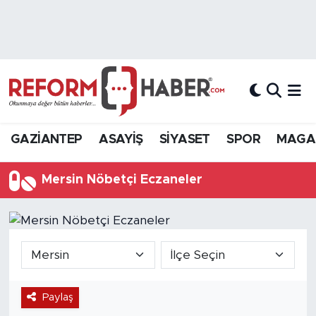
Nöbetçi Eczaneler
Hava Durumu
Trafik Durumu
GAZİANTEP
ASAYİŞ
SİYASET
SPOR
MAGA
Süper Lig Puan Durumu ve Fikstür
Mersin Nöbetçi Eczaneler
Tüm Manşetler
Son Dakika Haberleri
Haber Arşivi
Paylaş