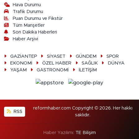
Hava Durumu
Trafik Durumu
Puan Durumu ve Fikstür
Tüm Manşetler
Son Dakika Haberleri
Haber Arşivi
GAZİANTEP
SİYASET
GÜNDEM
SPOR
EKONOMİ
ÖZEL HABER
SAĞLIK
DÜNYA
YAŞAM
GASTRONOMİ
İLETİŞİM
reformhaber.com Copyright © 2026. Her hakkı
RSS
saklıdır.
Haber Yazılımı:
TE Bilişim