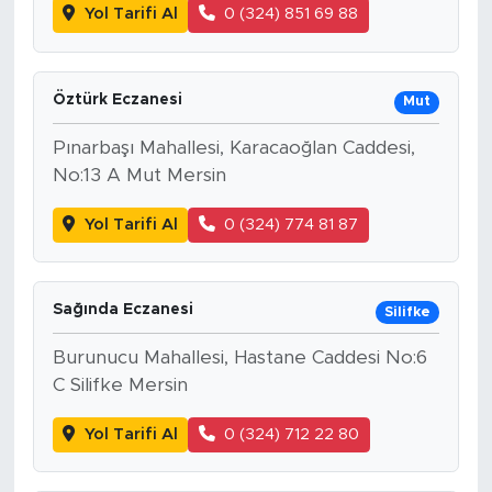
Yol Tarifi Al
0 (324) 851 69 88
Öztürk Eczanesi
Mut
Pınarbaşı Mahallesi, Karacaoğlan Caddesi,
No:13 A Mut Mersin
Yol Tarifi Al
0 (324) 774 81 87
Sağında Eczanesi
Silifke
Burunucu Mahallesi, Hastane Caddesi No:6
C Silifke Mersin
Yol Tarifi Al
0 (324) 712 22 80