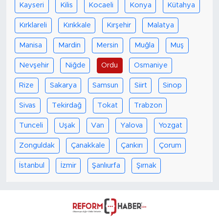
Kayseri
Kilis
Kocaeli
Konya
Kütahya
Kırklareli
Kırıkkale
Kırşehir
Malatya
Manisa
Mardin
Mersin
Muğla
Muş
Nevşehir
Niğde
Ordu
Osmaniye
Rize
Sakarya
Samsun
Siirt
Sinop
Sivas
Tekirdağ
Tokat
Trabzon
Tunceli
Uşak
Van
Yalova
Yozgat
Zonguldak
Çanakkale
Çankırı
Çorum
İstanbul
İzmir
Şanlıurfa
Şırnak