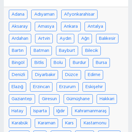
Adana
Adıyaman
Afyonkarahisar
Aksaray
Amasya
Ankara
Antalya
Ardahan
Artvin
Aydın
Ağrı
Balıkesir
Bartın
Batman
Bayburt
Bilecik
Bingöl
Bitlis
Bolu
Burdur
Bursa
Denizli
Diyarbakır
Düzce
Edirne
Elazığ
Erzincan
Erzurum
Eskişehir
Gaziantep
Giresun
Gümüşhane
Hakkari
Hatay
Isparta
Iğdır
Kahramanmaraş
Karabük
Karaman
Kars
Kastamonu