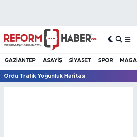
Nöbetçi Eczaneler
Hava Durumu
Trafik Durumu
GAZİANTEP
ASAYİŞ
SİYASET
SPOR
MAGA
Süper Lig Puan Durumu ve Fikstür
Ordu Trafik Yoğunluk Haritası
Tüm Manşetler
Son Dakika Haberleri
Haber Arşivi