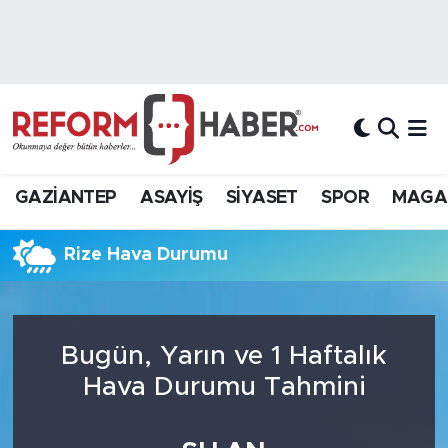
Nöbetçi Eczaneler
Hava Durumu
Trafik Durumu
GAZİANTEP
ASAYİŞ
SİYASET
SPOR
MAGA
Süper Lig Puan Durumu ve Fikstür
Rize Hava Durumu
Tüm Manşetler
Son Dakika Haberleri
Bugün, Yarın ve 1 Haftalık
Haber Arşivi
Hava Durumu Tahmini