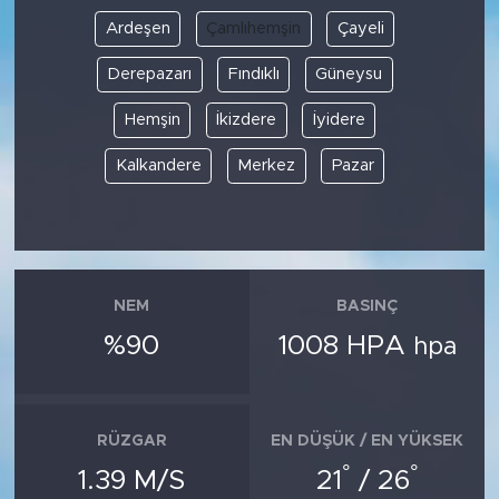
Ardeşen
Çamlıhemşin
Çayeli
Derepazarı
Fındıklı
Güneysu
Hemşin
İkizdere
İyidere
Kalkandere
Merkez
Pazar
NEM
BASINÇ
%90
1008 HPA
hpa
RÜZGAR
EN DÜŞÜK / EN YÜKSEK
°
°
1.39 M/S
21
/ 26