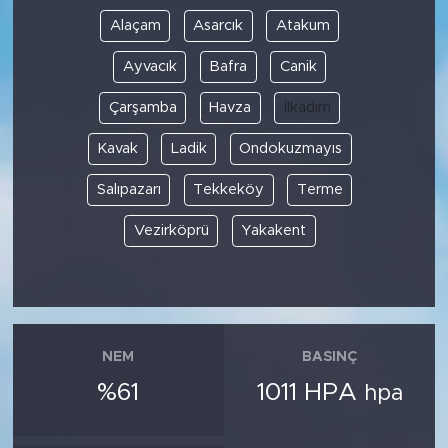
Alaçam
Asarcık
Atakum
Ayvacık
Bafra
Canik
Çarşamba
Havza
İlkadım
Kavak
Ladik
Ondokuzmayıs
Salıpazarı
Tekkeköy
Terme
Vezirköprü
Yakakent
NEM
BASINÇ
%61
1011 HPA
hpa