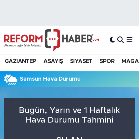
Nöbetçi Eczaneler
Hava Durumu
Trafik Durumu
GAZİANTEP
ASAYİŞ
SİYASET
SPOR
MAGA
Süper Lig Puan Durumu ve Fikstür
Samsun Hava Durumu
Tüm Manşetler
Son Dakika Haberleri
Bugün, Yarın ve 1 Haftalık
Haber Arşivi
Hava Durumu Tahmini