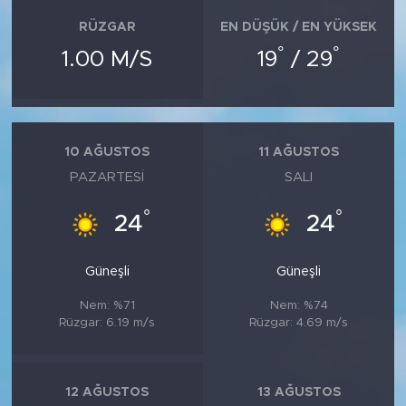
RÜZGAR
EN DÜŞÜK / EN YÜKSEK
°
°
1.00 M/S
19
/ 29
10 AĞUSTOS
11 AĞUSTOS
PAZARTESI
SALI
°
°
24
24
Güneşli
Güneşli
Nem: %71
Nem: %74
Rüzgar: 6.19 m/s
Rüzgar: 4.69 m/s
12 AĞUSTOS
13 AĞUSTOS