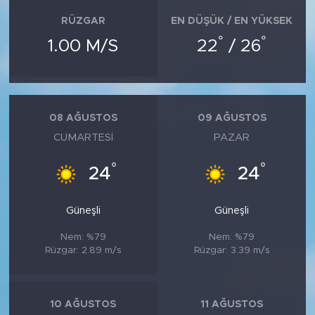
RÜZGAR
EN DÜŞÜK / EN YÜKSEK
°
°
1.00 M/S
22
/ 26
08 AĞUSTOS
09 AĞUSTOS
CUMARTESI
PAZAR
°
°
24
24
Güneşli
Güneşli
Nem: %79
Nem: %79
Rüzgar: 2.89 m/s
Rüzgar: 3.39 m/s
10 AĞUSTOS
11 AĞUSTOS