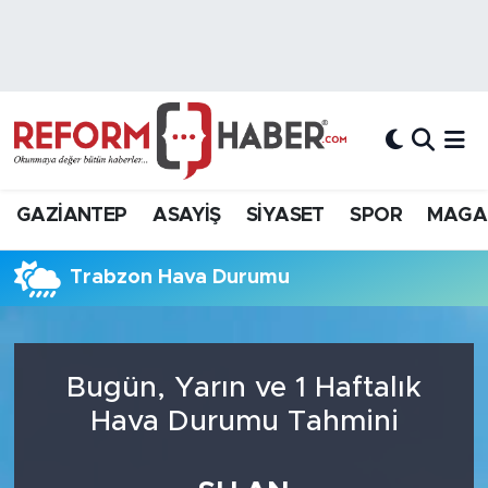
Nöbetçi Eczaneler
Hava Durumu
Trafik Durumu
GAZİANTEP
ASAYİŞ
SİYASET
SPOR
MAGA
Süper Lig Puan Durumu ve Fikstür
Trabzon Hava Durumu
Tüm Manşetler
Son Dakika Haberleri
Bugün, Yarın ve 1 Haftalık
Haber Arşivi
Hava Durumu Tahmini