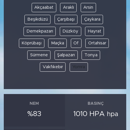
Akçaabat
Araklı
Arsin
Beşikdüzü
Çarşıbaşı
Çaykara
Dernekpazarı
Düzköy
Hayrat
Köprübaşı
Maçka
Of
Ortahisar
Sürmene
Şalpazarı
Tonya
Vakfıkebir
Yomra
NEM
BASINÇ
%83
1010 HPA
hpa