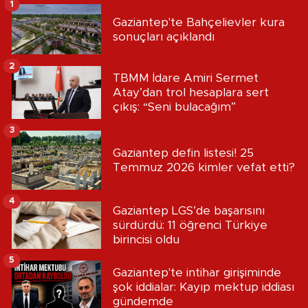
1
Gaziantep'te Bahçelievler kura
sonuçları açıklandı
2
TBMM İdare Amiri Sermet
Atay’dan trol hesaplara sert
çıkış: “Seni bulacağım”
3
Gaziantep defin listesi! 25
Temmuz 2026 kimler vefat etti?
4
Gaziantep LGS’de başarısını
sürdürdü: 11 öğrenci Türkiye
birincisi oldu
5
Gaziantep'te intihar girişiminde
şok iddialar: Kayıp mektup iddiası
gündemde