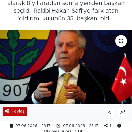
alarak 8 yıl aradan sonra yeniden başkan
seçildi. Rakibi Hakan Safi’ye fark atan
Yıldırım, kulübün 35. başkanı oldu.
Paylaş
-
+
A
A
07.06.2026 - 23:17
07.06.2026 - 23:17
1
Okunma Süresi: 4 Dk