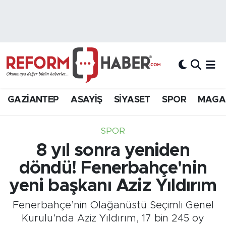
Nöbetçi Eczaneler
Hava Durumu
Trafik Durumu
GAZİANTEP
ASAYİŞ
SİYASET
SPOR
MAGA
Süper Lig Puan Durumu ve Fikstür
SPOR
Tüm Manşetler
8 yıl sonra yeniden
döndü! Fenerbahçe'nin
Son Dakika Haberleri
yeni başkanı Aziz Yıldırım
Haber Arşivi
Fenerbahçe’nin Olağanüstü Seçimli Genel
Kurulu’nda Aziz Yıldırım, 17 bin 245 oy