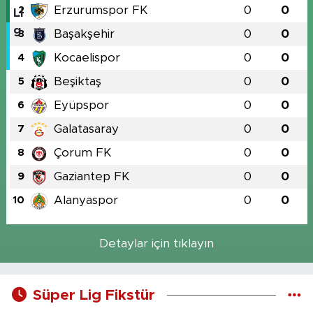
Erzurumspor FK
0
0
2
Başakşehir
0
0
3
Kocaelispor
0
0
4
Beşiktaş
0
0
5
Eyüpspor
0
0
6
Galatasaray
0
0
7
Çorum FK
0
0
8
Gaziantep FK
0
0
9
Alanyaspor
0
0
10
Detaylar için tıklayın
Süper Lig Fikstür