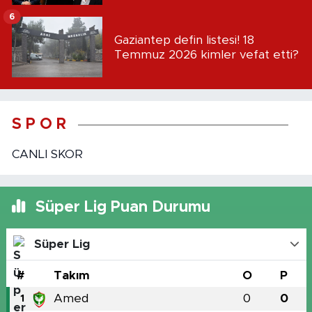
6
Gaziantep defin listesi! 18
Temmuz 2026 kimler vefat etti?
S P O R
CANLI SKOR
Süper Lig Puan Durumu
Süper Lig
#
Takım
O
P
Amed
0
0
1