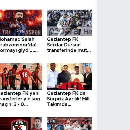
Galatasaray'ın
talebi belli oldu
Mohamed Salah
Gaziantep FK
rabzonspor'da!
Serdar Dursun
ormayı giydi...
transferinde mutlu
şte o anlar
sona ulaştı!
aziantep FK yeni
Gaziantep FK'da
ransferleriyle son
Sürpriz Ayrılık! Milli
açını 3 - 0
Takımda
azandı
Oynuyordu