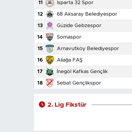
11
Isparta 32 Spor
12
68 Aksaray Belediyespor
13
Güzide Gebzespor
14
Somaspor
15
Arnavutköy Belediyespor
16
Aliağa FAŞ
17
İnegöl Kafkas Gençlik
18
Sebat Gençlikspor
2. Lig Fikstür