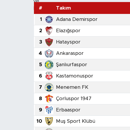
#
Takım
1
Adana Demirspor
2
Elazığspor
3
Hatayspor
4
Ankaraspor
5
Şanlıurfaspor
6
Kastamonuspor
7
Menemen FK
8
Çorluspor 1947
9
Erbaaspor
10
Muş Sport Klübü