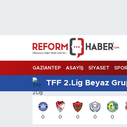
Nöbetçi Eczaneler
Hava Durumu
Trafik Durumu
Süper Lig Puan Durumu ve Fikstür
GAZİANTEP
ASAYİŞ
SİYASET
SPO
Tüm Manşetler
TFF 2.Lig Beyaz Gr
Son Dakika Haberleri
Haber Arşivi
0
0
0
0
0