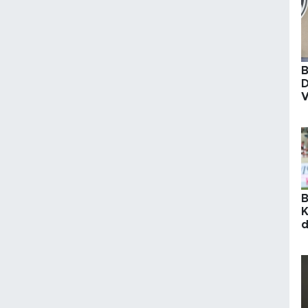
B
D
V
'
b
B
K
d
a