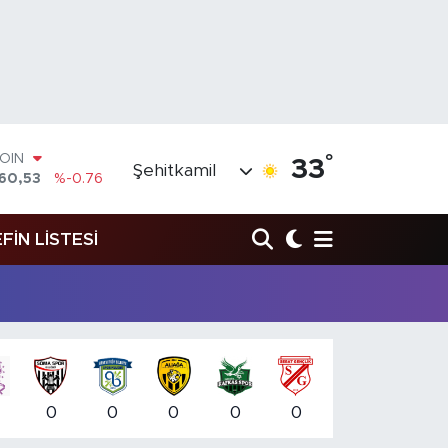
COIN
360,53
%-0.76
°
33
Şehitkamil
AR
143
%0.16
RO
0317
%-0.02
FİN LİSTESİ
RLİN
2463
%0.07
M ALTIN
.81
%1.44
T100
99
%70
0
0
0
0
0