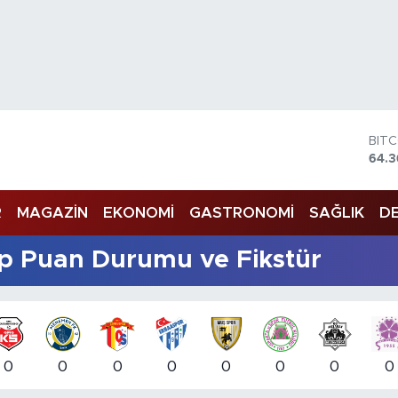
BIT
64.
DOL
47,7
EU
55,
R
MAGAZİN
EKONOMİ
GASTRONOMİ
SAĞLIK
DE
STE
64,
up Puan Durumu ve Fikstür
GRA
6574
BİS
13.7
0
0
0
0
0
0
0
0