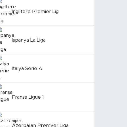
İngiltere Premier Lig
İspanya La Liga
İtalya Serie A
Fransa Ligue 1
Azerbaijan Premyer Liqa