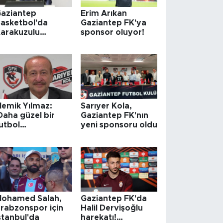
aziantep
Erim Arıkan
asketbol'da
Gaziantep FK'ya
arakuzulu
sponsor oluyor!
dönemi
emik Yılmaz:
Sarıyer Kola,
Daha güzel bir
Gaziantep FK'nın
utbol
yeni sponsoru oldu
eyrettirmek için
mücadele
diyoruz'
ohamed Salah,
Gaziantep FK'da
rabzonspor için
Halil Dervişoğlu
stanbul'da
harekatı!