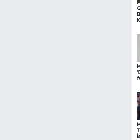
G
B
K
M
'
f
s
e
M
T
İ