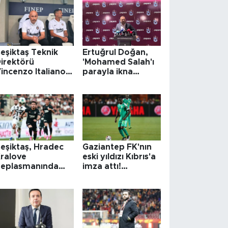
eşiktaş Teknik
Ertuğrul Doğan,
irektörü
'Mohamed Salah'ı
incenzo Italiano:
parayla ikna
Takım olmayı
edemezsiniz'
aşardık'
eşiktaş, Hradec
Gaziantep FK'nın
ralove
eski yıldızı Kıbrıs'a
eplasmanında
imza attı!
vantajı kaptı
Galatasaray ve
Trabzonspor'da
oynamıştı...