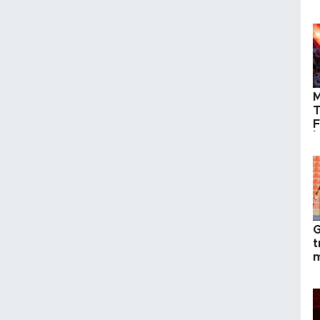
T
F
İ
G
t
m
k