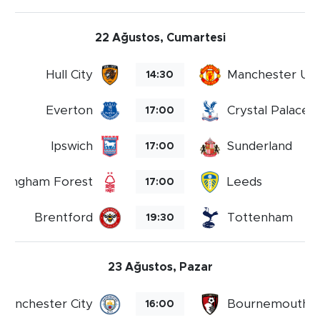
22 Ağustos, Cumartesi
Hull City
Manchester Uni
14:30
Everton
Crystal Palace
17:00
Ipswich
Sunderland
17:00
ttingham Forest
Leeds
17:00
Brentford
Tottenham
19:30
23 Ağustos, Pazar
Manchester City
Bournemouth
16:00