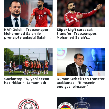
KAP Geldi... Trabzonspor,
Süper Lig’i sarsacak
Muhammed Salah ile
transfer: Trabzonspor,
prensipte anlaştı! Salah'ın
Mohamed Salah’ı
Trabzonspor'a maliyeti
kadrosuna katıyor
belli oldu:
Gaziantep FK, yeni sezon
Dursun Özbek'ten transfer
hazırlıklarını tamamladı
açıklaması: "Kimsenin
endişesi olmasın"