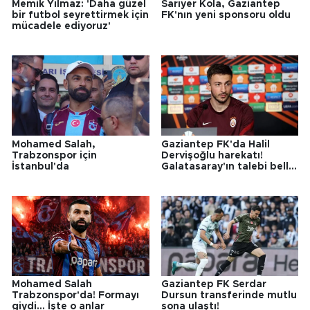
Memik Yılmaz: 'Daha güzel
Sarıyer Kola, Gaziantep
bir futbol seyrettirmek için
FK'nın yeni sponsoru oldu
mücadele ediyoruz'
Mohamed Salah,
Gaziantep FK'da Halil
Trabzonspor için
Dervişoğlu harekatı!
İstanbul'da
Galatasaray'ın talebi belli
oldu
Mohamed Salah
Gaziantep FK Serdar
Trabzonspor'da! Formayı
Dursun transferinde mutlu
giydi... İşte o anlar
sona ulaştı!