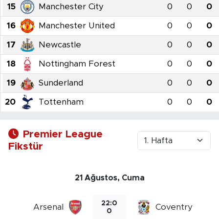
15
Manchester City
0
0
0
16
Manchester United
0
0
0
17
Newcastle
0
0
0
18
Nottingham Forest
0
0
0
19
Sunderland
0
0
0
20
Tottenham
0
0
0
Premier League
Fikstür
21 Ağustos, Cuma
22:0
Arsenal
Coventry
0