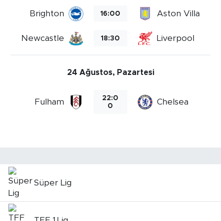
Brighton
Aston Villa
16:00
Newcastle
Liverpool
18:30
24 Ağustos, Pazartesi
22:0
Fulham
Chelsea
0
Süper Lig
TFF 1.Lig