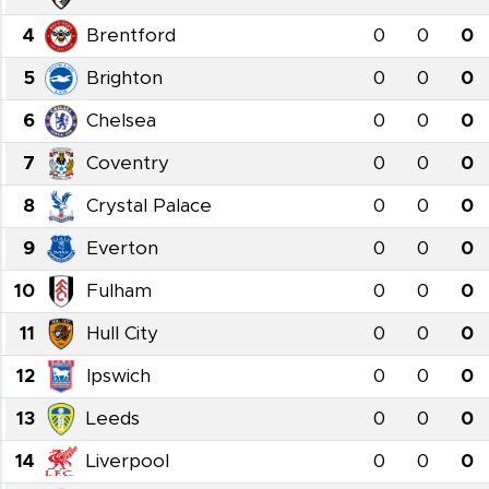
4
Brentford
0
0
0
5
Brighton
0
0
0
6
Chelsea
0
0
0
7
Coventry
0
0
0
8
Crystal Palace
0
0
0
9
Everton
0
0
0
10
Fulham
0
0
0
11
Hull City
0
0
0
12
Ipswich
0
0
0
13
Leeds
0
0
0
14
Liverpool
0
0
0