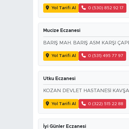
Yol Tarifi Al
0 (530) 852 92 17
Mucize Eczanesi
BARIŞ MAH. BARIŞ ASM KARŞI ÇAP
Yol Tarifi Al
0 (531) 495 77 97
Utku Eczanesi
KOZAN DEVLET HASTANESİ KAVŞA
Yol Tarifi Al
0 (322) 515 22 88
İyi Günler Eczanesi