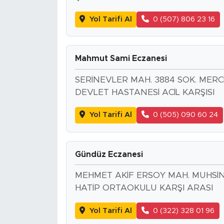
Yol Tarifi Al
0 (507) 806 23 16
Mahmut Sami Eczanesi
SERİNEVLER MAH. 3884 SOK. MERC
DEVLET HASTANESİ ACİL KARŞISI
Yol Tarifi Al
0 (505) 090 60 24
Gündüz Eczanesi
MEHMET AKİF ERSOY MAH. MUHSİN
HATİP ORTAOKULU KARŞI ARASI
Yol Tarifi Al
0 (322) 328 01 96