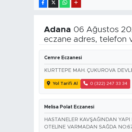
Adana
06 Ağustos 20
eczane adres, telefon 
Cemre Eczanesi
KURTTEPE MAH. ÇUKUROVA DEVLET
Yol Tarifi Al
0 (322) 247 33 34
Melisa Polat Eczanesi
HASTANELER KAVŞAĞINDAN YAPI 
OTELİNE VARMADAN SAĞDA NO:6