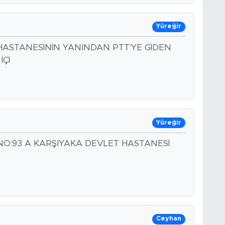
Yüreğir
R HASTANESİNİN YANINDAN PTT'YE GİDEN
İÇİ
Yüreğir
NO:93 A KARŞIYAKA DEVLET HASTANESİ
Ceyhan