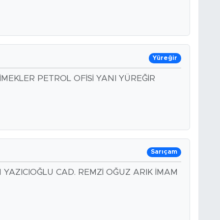
Yüreğir
İMEKLER PETROL OFİSİ YANI YÜREĞİR
Sarıçam
 YAZICIOĞLU CAD. REMZİ OĞUZ ARIK İMAM