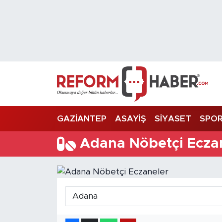
Nöbetçi Eczaneler
Hava Durumu
Trafik Durumu
Süper Lig Puan Durumu ve Fikstür
GAZİANTEP
ASAYİŞ
SİYASET
SPO
Tüm Manşetler
Adana Nöbetçi Ecza
Son Dakika Haberleri
Haber Arşivi