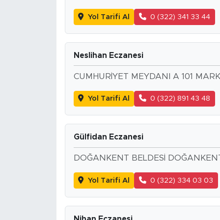
Yol Tarifi Al
0 (322) 341 33 44
Neslihan Eczanesi
CUMHURİYET MEYDANI A 101 MARK
Yol Tarifi Al
0 (322) 891 43 48
Gülfidan Eczanesi
DOĞANKENT BELDESİ DOĞANKENT
Yol Tarifi Al
0 (322) 334 03 03
Nihan Eczanesi