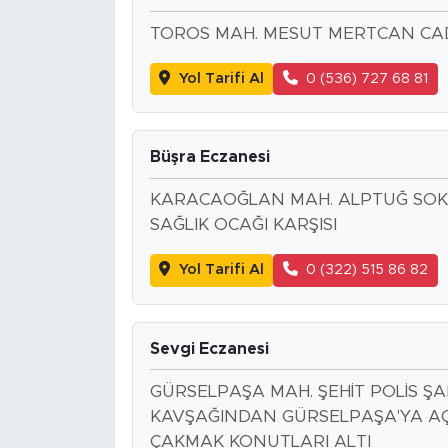
TOROS MAH. MESUT MERTCAN CAD.
Yol Tarifi Al
0 (536) 727 68 81
Büşra Eczanesi
KARACAOĞLAN MAH. ALPTUĞ SOK.
SAĞLIK OCAĞI KARŞISI
Yol Tarifi Al
0 (322) 515 86 82
Sevgi Eczanesi
GÜRSELPAŞA MAH. ŞEHİT POLİS ŞA
KAVŞAĞINDAN GÜRSELPAŞA'YA AÇI
ÇAKMAK KONUTLARI ALTI