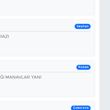
Seyhan
RAZI
Kozan
ĞI MANAVLAR YANI
Çukurova