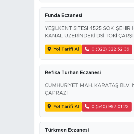
Funda Eczanesi
YEŞİLKENT SİTESİ 4525 SOK. ŞEHİ
KANAL ÜZERİNDEKİ DSİ TOKİ ÇARŞI 
Yol Tarifi Al
0 (322) 322 52 36
Refika Turhan Eczanesi
CUMHURİYET MAH. KARATAŞ BLV. 
ÇAPRAZI
Yol Tarifi Al
0 (540) 997 01 23
Türkmen Eczanesi