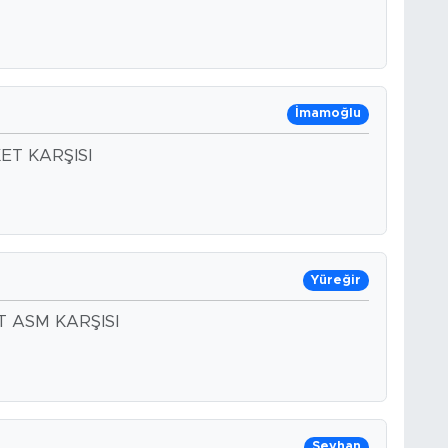
İmamoğlu
ET KARŞISI
Yüreğir
 ASM KARŞISI
Seyhan