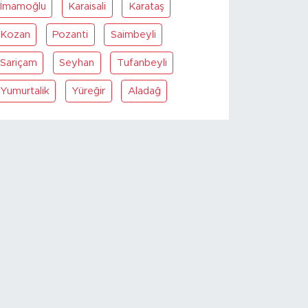
İmamoğlu
Karaisali
Karataş
Kozan
Pozanti
Saimbeyli
Sariçam
Seyhan
Tufanbeyli
Yumurtalik
Yüreğir
Aladağ