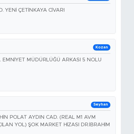
 YENİ ÇETİNKAYA CİVARI
Kozan
 EMNİYET MÜDÜRLÜĞÜ ARKASI 5 NOLU
Seyhan
HİN POLAT AYDIN CAD. (REAL M1 AVM
LAN YOL) ŞOK MARKET HİZASI DR.İBRAHİM