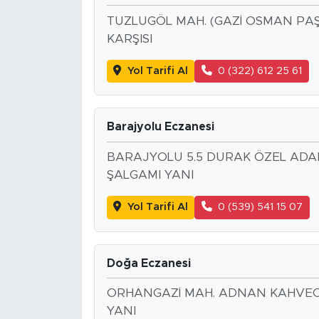
TUZLUGÖL MAH. (GAZİ OSMAN PAŞA
KARŞISI
Yol Tarifi Al
0 (322) 612 25 61
Barajyolu Eczanesi
BARAJYOLU 5.5 DURAK ÖZEL ADA
ŞALGAMI YANI
Yol Tarifi Al
0 (539) 541 15 07
Doğa Eczanesi
ORHANGAZİ MAH. ADNAN KAHVECİ B
YANI