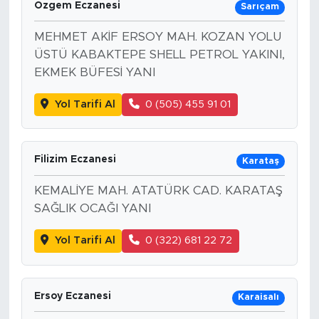
Özgem Eczanesi
Sarıçam
MEHMET AKİF ERSOY MAH. KOZAN YOLU
ÜSTÜ KABAKTEPE SHELL PETROL YAKINI,
EKMEK BÜFESİ YANI
Yol Tarifi Al
0 (505) 455 91 01
Filizim Eczanesi
Karataş
KEMALİYE MAH. ATATÜRK CAD. KARATAŞ
SAĞLIK OCAĞI YANI
Yol Tarifi Al
0 (322) 681 22 72
Ersoy Eczanesi
Karaisalı