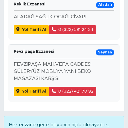
Keklik Eczanesi
Aladağ
ALADAĞ SAĞLIK OCAĞI CİVARI
Yol Tarifi Al
0 (322) 591 24 24
Fevzipaşa Eczanesi
Seyhan
FEVZİPAŞA MAH.VEFA CADDESİ
GÜLERYÜZ MOBİLYA YANI BEKO
MAĞAZASI KARŞISI
Yol Tarifi Al
0 (322) 421 70 92
Her eczane gece boyunca açık olmayabilir,