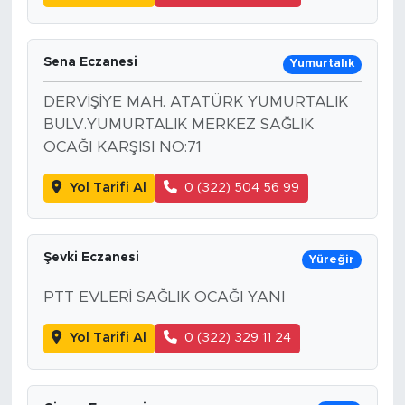
Sena Eczanesi
Yumurtalık
DERVİŞİYE MAH. ATATÜRK YUMURTALIK
BULV.YUMURTALIK MERKEZ SAĞLIK
OCAĞI KARŞISI NO:71
Yol Tarifi Al
0 (322) 504 56 99
Şevki Eczanesi
Yüreğir
PTT EVLERİ SAĞLIK OCAĞI YANI
Yol Tarifi Al
0 (322) 329 11 24