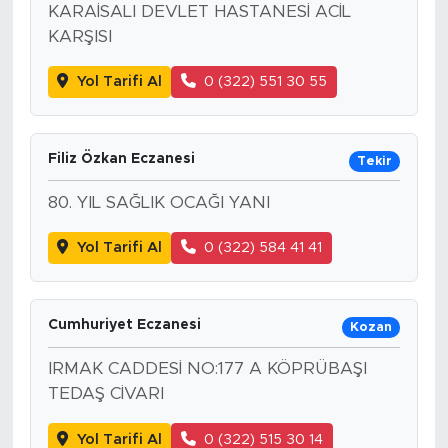
KARAİSALI DEVLET HASTANESİ ACİL
KARŞISI
Yol Tarifi Al
0 (322) 551 30 55
Filiz Özkan Eczanesi
Tekir
80. YIL SAĞLIK OCAĞI YANI
Yol Tarifi Al
0 (322) 584 41 41
Cumhuriyet Eczanesi
Kozan
IRMAK CADDESİ NO:177 A KÖPRÜBAŞI
TEDAŞ CİVARI
Yol Tarifi Al
0 (322) 515 30 14