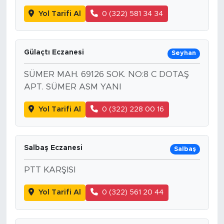
Yol Tarifi Al
0 (322) 581 34 34
Gülaçtı Eczanesi
Seyhan
SÜMER MAH. 69126 SOK. NO:8 C DOTAŞ
APT. SÜMER ASM YANI
Yol Tarifi Al
0 (322) 228 00 16
Salbaş Eczanesi
Salbaş
PTT KARŞISI
Yol Tarifi Al
0 (322) 561 20 44