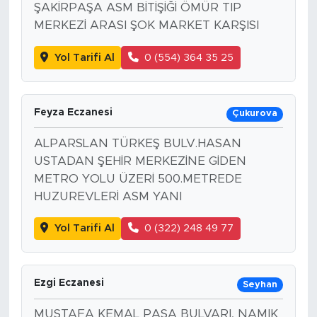
ŞAKİRPAŞA ASM BİTİŞİĞİ ÖMÜR TIP
MERKEZİ ARASI ŞOK MARKET KARŞISI
Yol Tarifi Al
0 (554) 364 35 25
Feyza Eczanesi
Çukurova
ALPARSLAN TÜRKEŞ BULV.HASAN
USTADAN ŞEHİR MERKEZİNE GİDEN
METRO YOLU ÜZERİ 500.METREDE
HUZUREVLERİ ASM YANI
Yol Tarifi Al
0 (322) 248 49 77
Ezgi Eczanesi
Seyhan
MUSTAFA KEMAL PAŞA BULVARI, NAMIK