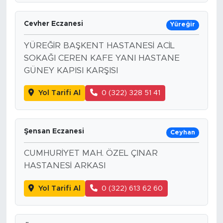
Cevher Eczanesi
Yüreğir
YÜREĞİR BAŞKENT HASTANESİ ACİL
SOKAĞI CEREN KAFE YANI HASTANE
GÜNEY KAPISI KARŞISI
Yol Tarifi Al
0 (322) 328 51 41
Şensan Eczanesi
Ceyhan
CUMHURİYET MAH. ÖZEL ÇINAR
HASTANESİ ARKASI
Yol Tarifi Al
0 (322) 613 62 60