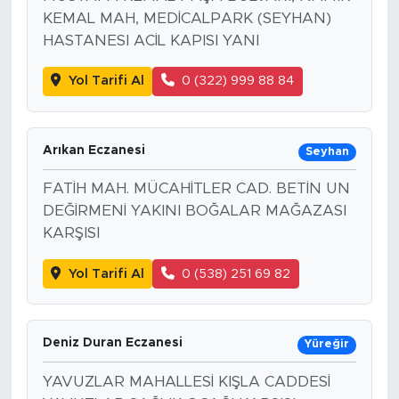
KEMAL MAH, MEDİCALPARK (SEYHAN)
HASTANESI ACİL KAPISI YANI
Yol Tarifi Al
0 (322) 999 88 84
Arıkan Eczanesi
Seyhan
FATİH MAH. MÜCAHİTLER CAD. BETİN UN
DEĞİRMENİ YAKINI BOĞALAR MAĞAZASI
KARŞISI
Yol Tarifi Al
0 (538) 251 69 82
Deniz Duran Eczanesi
Yüreğir
YAVUZLAR MAHALLESİ KIŞLA CADDESİ