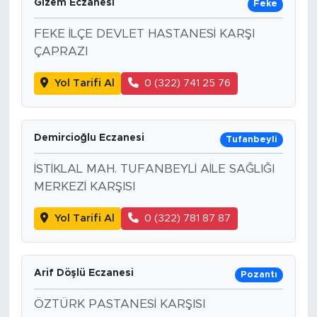
Gizem Eczanesi
Feke
FEKE İLÇE DEVLET HASTANESİ KARŞI
ÇAPRAZI
Yol Tarifi Al
0 (322) 741 25 76
Demircioğlu Eczanesi
Tufanbeyli
İSTİKLAL MAH. TUFANBEYLİ AİLE SAĞLIĞI
MERKEZİ KARŞISI
Yol Tarifi Al
0 (322) 781 87 87
Arif Döşlü Eczanesi
Pozantı
ÖZTÜRK PASTANESİ KARŞISI