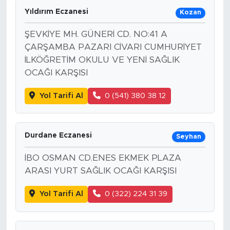
Yıldırım Eczanesi
Kozan
ŞEVKİYE MH. GÜNERİ CD. NO:41 A
ÇARŞAMBA PAZARI CİVARI CUMHURİYET
İLKÖĞRETİM OKULU VE YENİ SAĞLIK
OCAĞI KARŞISI
Yol Tarifi Al
0 (541) 380 38 12
Durdane Eczanesi
Seyhan
İBO OSMAN CD.ENES EKMEK PLAZA
ARASI YURT SAĞLIK OCAĞI KARŞISI
Yol Tarifi Al
0 (322) 224 31 39