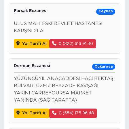
Farsak Eczanesi
Ceyhan
ULUS MAH. ESKİ DEVLET HASTANESİ
KARŞISI 21 A
Yol Tarifi Al
0 (322) 613 91 40
Derman Eczanesi
Çukurova
YÜZÜNCÜYIL ANACADDESİ HACI BEKTAŞ
BULVARI ÜZERİ BEYZADE KAVŞAĞI
YAKINI CARREFOURSA MARKET
YANINDA (SAĞ TARAFTA)
Yol Tarifi Al
0 (554) 175 36 48