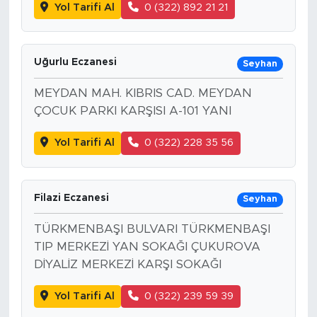
Yol Tarifi Al
0 (322) 892 21 21
Uğurlu Eczanesi
Seyhan
MEYDAN MAH. KIBRIS CAD. MEYDAN
ÇOCUK PARKI KARŞISI A-101 YANI
Yol Tarifi Al
0 (322) 228 35 56
Filazi Eczanesi
Seyhan
TÜRKMENBAŞI BULVARI TÜRKMENBAŞI
TIP MERKEZİ YAN SOKAĞI ÇUKUROVA
DİYALİZ MERKEZİ KARŞI SOKAĞI
Yol Tarifi Al
0 (322) 239 59 39