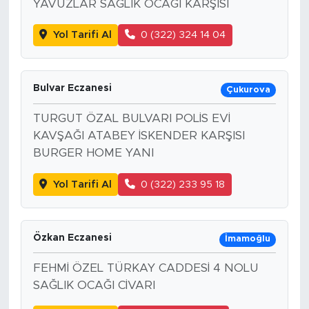
YAVUZLAR SAĞLIK OCAĞI KARŞISI
Yol Tarifi Al
0 (322) 324 14 04
Bulvar Eczanesi
Çukurova
TURGUT ÖZAL BULVARI POLİS EVİ
KAVŞAĞI ATABEY İSKENDER KARŞISI
BURGER HOME YANI
Yol Tarifi Al
0 (322) 233 95 18
Özkan Eczanesi
İmamoğlu
FEHMİ ÖZEL TÜRKAY CADDESİ 4 NOLU
SAĞLIK OCAĞI CİVARI