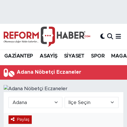
Nöbetçi Eczaneler
Hava Durumu
Trafik Durumu
GAZİANTEP
ASAYİŞ
SİYASET
SPOR
MAGA
Süper Lig Puan Durumu ve Fikstür
Adana Nöbetçi Eczaneler
Tüm Manşetler
Son Dakika Haberleri
Haber Arşivi
Paylaş