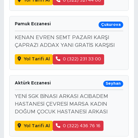
Yol Tarifi Al
0 (322) 321 44 00
Pamuk Eczanesi
Çukurova
KENAN EVREN SEMT PAZARI KARŞI
ÇAPRAZI ADDAX YANI GRATİS KARŞISI
Yol Tarifi Al
0 (322) 231 33 00
Aktürk Eczanesi
Seyhan
YENİ SGK BİNASI ARKASI ACIBADEM
HASTANESİ ÇEVRESİ MARSA KADIN
DOĞUM ÇOCUK HASTANESİ ARKASI
Yol Tarifi Al
0 (322) 436 76 16