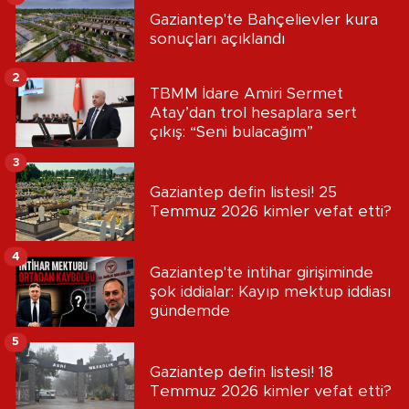
Gaziantep'te Bahçelievler kura
sonuçları açıklandı
2
TBMM İdare Amiri Sermet
Atay’dan trol hesaplara sert
çıkış: “Seni bulacağım”
3
Gaziantep defin listesi! 25
Temmuz 2026 kimler vefat etti?
4
Gaziantep'te intihar girişiminde
şok iddialar: Kayıp mektup iddiası
gündemde
5
Gaziantep defin listesi! 18
Temmuz 2026 kimler vefat etti?