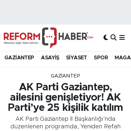
Nöbetçi Eczaneler
Hava Durumu
Trafik Durumu
GAZİANTEP
ASAYİŞ
SİYASET
SPOR
MAGA
Süper Lig Puan Durumu ve Fikstür
GAZIANTEP
Tüm Manşetler
AK Parti Gaziantep,
ailesini genişletiyor! AK
Son Dakika Haberleri
Parti’ye 25 kişilik katılım
Haber Arşivi
AK Parti Gaziantep İl Başkanlığı’nda
düzenlenen programda, Yeniden Refah