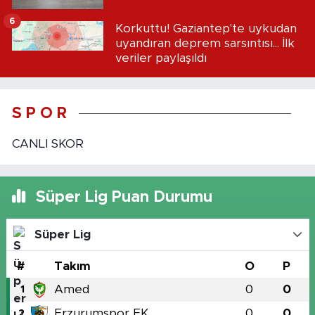
6
Korkuttu! Gaziantep'te uykudan
uyandıran deprem sarsıntısı... İlk
veriler paylaşıldı
S P O R
CANLI SKOR
Süper Lig Puan Durumu
Süper Lig
#
Takım
O
P
Amed
0
0
1
Erzurumspor FK
0
0
2