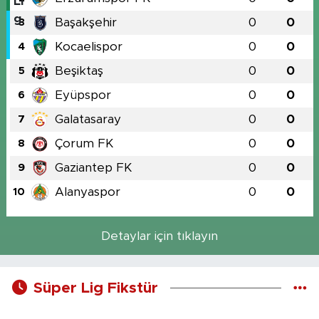
Başakşehir
0
0
3
Kocaelispor
0
0
4
Beşiktaş
0
0
5
Eyüpspor
0
0
6
Galatasaray
0
0
7
Çorum FK
0
0
8
Gaziantep FK
0
0
9
Alanyaspor
0
0
10
Detaylar için tıklayın
Süper Lig Fikstür