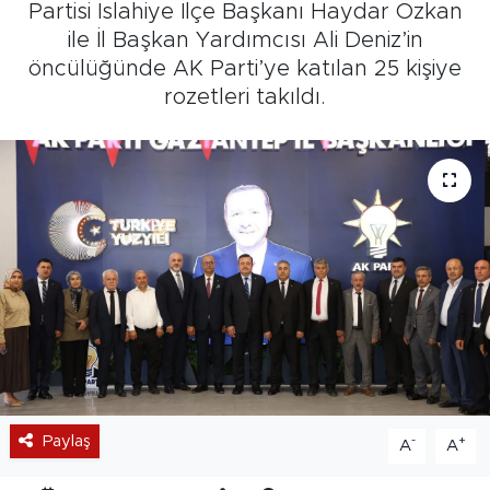
Partisi İslahiye İlçe Başkanı Haydar Özkan
ile İl Başkan Yardımcısı Ali Deniz’in
öncülüğünde AK Parti’ye katılan 25 kişiye
rozetleri takıldı.
Paylaş
-
+
A
A