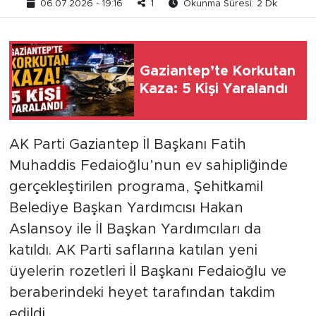
06.07.2026 - 19:16
1
Okunma Süresi: 2 Dk
Gaziantep’te Korkutan
Kaza: 5 Kişi Yaralandı
AK Parti Gaziantep İl Başkanı Fatih
Muhaddis Fedaioğlu’nun ev sahipliğinde
gerçekleştirilen programa, Şehitkamil
Belediye Başkan Yardımcısı Hakan
Aslansoy ile İl Başkan Yardımcıları da
katıldı. AK Parti saflarına katılan yeni
üyelerin rozetleri İl Başkanı Fedaioğlu ve
beraberindeki heyet tarafından takdim
edildi.