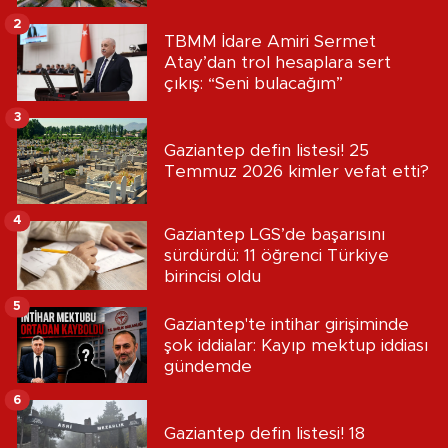
2
TBMM İdare Amiri Sermet
Atay’dan trol hesaplara sert
çıkış: “Seni bulacağım”
3
Gaziantep defin listesi! 25
Temmuz 2026 kimler vefat etti?
4
Gaziantep LGS’de başarısını
sürdürdü: 11 öğrenci Türkiye
birincisi oldu
5
Gaziantep'te intihar girişiminde
şok iddialar: Kayıp mektup iddiası
gündemde
6
Gaziantep defin listesi! 18