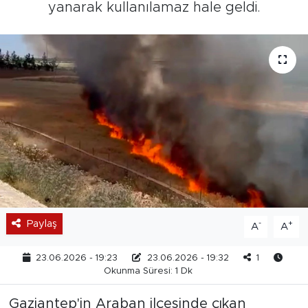
yanarak kullanılamaz hale geldi.
Paylaş
-
+
A
A
23.06.2026 - 19:23
23.06.2026 - 19:32
1
Okunma Süresi: 1 Dk
Gaziantep'in Araban ilçesinde çıkan