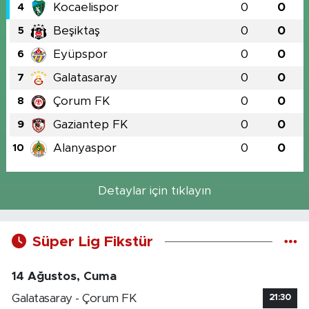
Kocaelispor
0
0
4
Beşiktaş
0
0
5
Eyüpspor
0
0
6
Galatasaray
0
0
7
Çorum FK
0
0
8
Gaziantep FK
0
0
9
Alanyaspor
0
0
10
Detaylar için tıklayın
Süper Lig Fikstür
14 Ağustos, Cuma
Galatasaray - Çorum FK
21:30