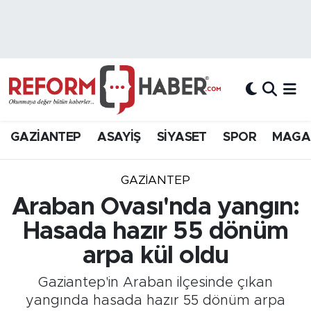
Nöbetçi Eczaneler
Hava Durumu
Trafik Durumu
GAZİANTEP
ASAYİŞ
SİYASET
SPOR
MAGA
Süper Lig Puan Durumu ve Fikstür
GAZIANTEP
Tüm Manşetler
Araban Ovası'nda yangın:
Hasada hazır 55 dönüm
Son Dakika Haberleri
arpa kül oldu
Haber Arşivi
Gaziantep'in Araban ilçesinde çıkan
yangında hasada hazır 55 dönüm arpa