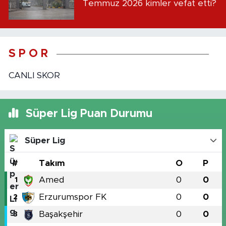
Temmuz 2026 kimler vefat etti?
S P O R
CANLI SKOR
Süper Lig Puan Durumu
Süper Lig
#
Takım
O
P
Amed
0
0
1
Erzurumspor FK
0
0
2
Başakşehir
0
0
3