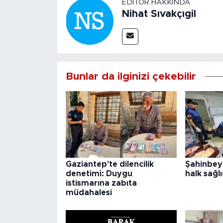
EDITÖR HAKKINDA
Nihat Sıvakçıgil
Bunlar da ilginizi çekebilir
Gaziantep'te dilencilik
Şahinbey
denetimi: Duygu
halk sağlı
istismarına zabıta
müdahalesi