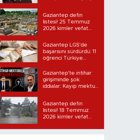
“Seni bulacağım”
Gaziantep defin
listesi! 25 Temmuz
2026 kimler vefat
etti?
Gaziantep LGS’de
başarısını sürdürdü: 11
öğrenci Türkiye
birincisi oldu
Gaziantep'te intihar
girişiminde şok
iddialar: Kayıp mektup
iddiası gündemde
Gaziantep defin
listesi! 18 Temmuz
2026 kimler vefat
etti?