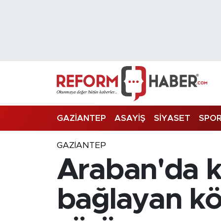
Nöbetçi Eczaneler
Hava Durumu
Trafik Durumu
Süper Lig Puan Durumu ve Fikstür
GAZİANTEP
ASAYİŞ
SİYASET
SPO
Tüm Manşetler
GAZIANTEP
Araban'da kı
Son Dakika Haberleri
Haber Arşivi
bağlayan kö