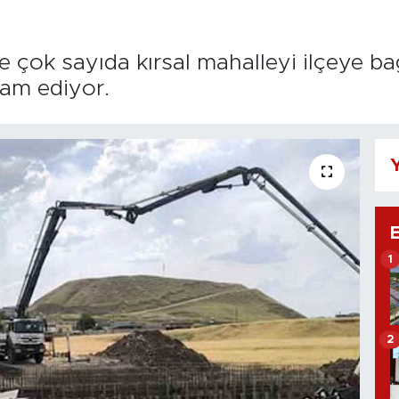
e çok sayıda kırsal mahalleyi ilçeye b
vam ediyor.
Y
1
2