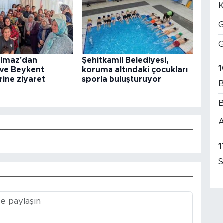
K
G
G
ılmaz'dan
Şehitkamil Belediyesi,
1
 ve Beykent
koruma altındaki çocukları
rine ziyaret
sporla buluşturuyor
B
B
A
1
S