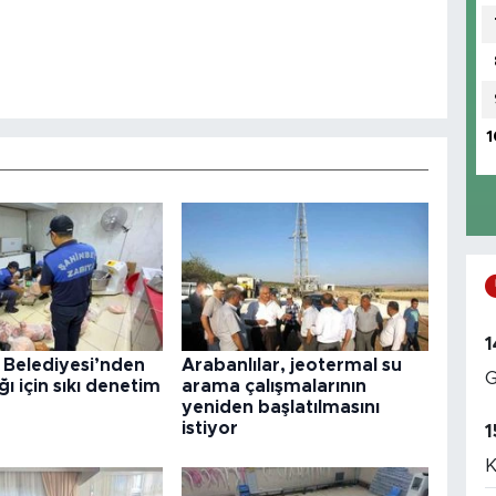
1
1
 Belediyesi’nden
Arabanlılar, jeotermal su
G
ğı için sıkı denetim
arama çalışmalarının
yeniden başlatılmasını
istiyor
1
K