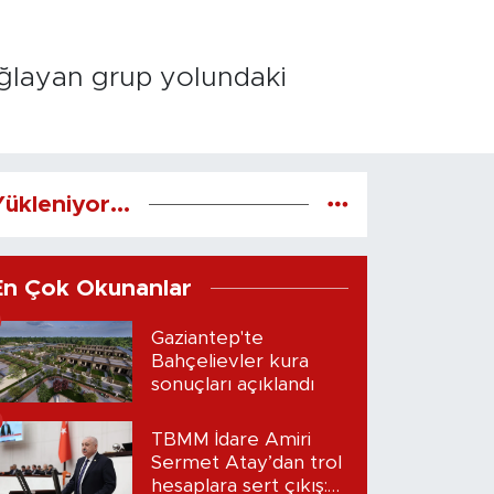
ağlayan grup yolundaki
ükleniyor...
En Çok Okunanlar
Gaziantep'te
Bahçelievler kura
sonuçları açıklandı
TBMM İdare Amiri
Sermet Atay’dan trol
hesaplara sert çıkış: