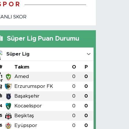
S P O R
CANLI SKOR
Süper Lig Puan Durumu
Süper Lig
#
Takım
O
P
Amed
0
0
1
Erzurumspor FK
0
0
2
Başakşehir
0
0
3
Kocaelispor
0
0
4
Beşiktaş
0
0
5
Eyüpspor
0
0
6