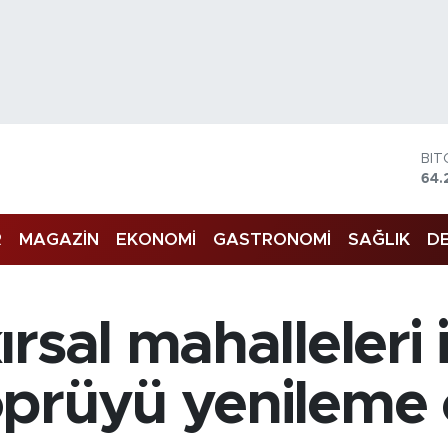
BIT
64.
DO
47,
EU
55,
R
MAGAZİN
EKONOMİ
GASTRONOMİ
SAĞLIK
DE
STE
64,
GR
651
rsal mahalleleri 
BİS
13.
prüyü yenileme ç