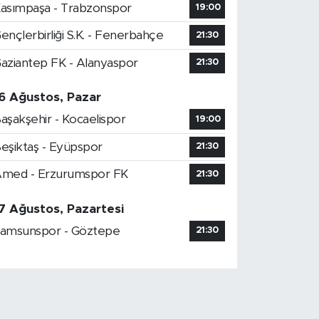
asımpaşa - Trabzonspor
19:00
ençlerbirliği S.K. - Fenerbahçe
21:30
aziantep FK - Alanyaspor
21:30
6 Ağustos, Pazar
aşakşehir - Kocaelispor
19:00
eşiktaş - Eyüpspor
21:30
med - Erzurumspor FK
21:30
7 Ağustos, Pazartesi
amsunspor - Göztepe
21:30