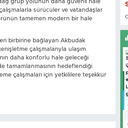
lıdağ grup yolunun daha güvenli hale
 çalışmalarla sürücüler ve vatandaşlar
köprünün tamemen modern bir hale
leri birbirine bağlayan Akbudak
enişletme çalışmalarıyla ulaşım
ışının daha konforlu hale geleceği
ürede tamamlanmasının hedeflendiği
me çalışmaları için yetkililere teşekkür