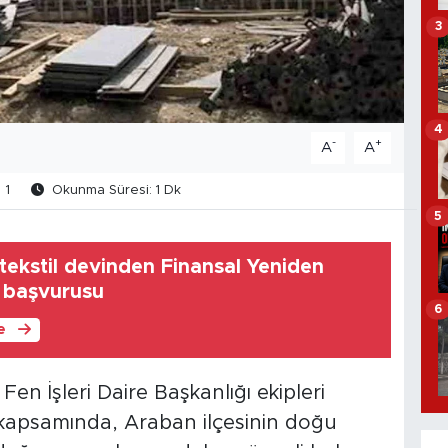
3
4
-
+
A
A
1
Okunma Süresi: 1 Dk
5
tekstil devinden Finansal Yeniden
 başvurusu
6
le
en İşleri Daire Başkanlığı ekipleri
 kapsamında, Araban ilçesinin doğu