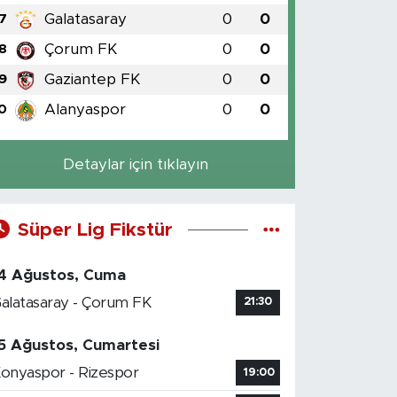
Galatasaray
0
0
7
Çorum FK
0
0
8
Gaziantep FK
0
0
9
Alanyaspor
0
0
0
Detaylar için tıklayın
Süper Lig Fikstür
4 Ağustos, Cuma
alatasaray - Çorum FK
21:30
5 Ağustos, Cumartesi
onyaspor - Rizespor
19:00