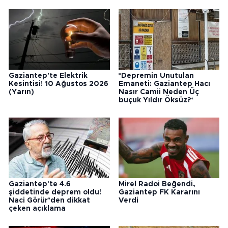
Gaziantep'te Elektrik
*Depremin Unutulan
Kesintisi! 10 Ağustos 2026
Emaneti: Gaziantep Hacı
(Yarın)
Nasır Camii Neden Üç
buçuk Yıldır Öksüz?*
Gaziantep'te 4.6
Mirel Radoi Beğendi,
şiddetinde deprem oldu!
Gaziantep FK Kararını
Naci Görür’den dikkat
Verdi
çeken açıklama