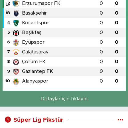
Erzurumspor FK
0
0
2
Başakşehir
0
0
3
Kocaelispor
0
0
4
Beşiktaş
0
0
5
Eyüpspor
0
0
6
Galatasaray
0
0
7
Çorum FK
0
0
8
Gaziantep FK
0
0
9
Alanyaspor
0
0
10
Detaylar için tıklayın
Süper Lig Fikstür