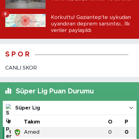
6
Korkuttu! Gaziantep'te uykudan
uyandıran deprem sarsıntısı... İlk
veriler paylaşıldı
S P O R
CANLI SKOR
Süper Lig Puan Durumu
Süper Lig
#
Takım
O
P
Amed
0
0
1