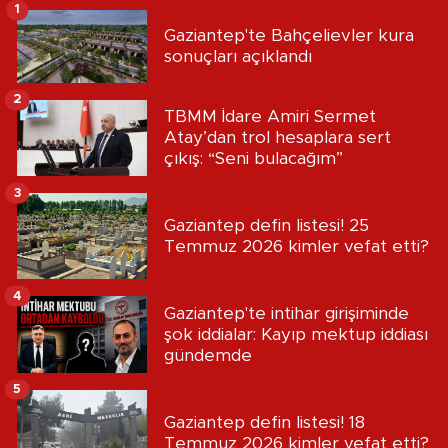
1
Gaziantep'te Bahçelievler kura
sonuçları açıklandı
2
TBMM İdare Amiri Sermet
Atay’dan trol hesaplara sert
çıkış: “Seni bulacağım”
3
Gaziantep defin listesi! 25
Temmuz 2026 kimler vefat etti?
4
Gaziantep'te intihar girişiminde
şok iddialar: Kayıp mektup iddiası
gündemde
5
Gaziantep defin listesi! 18
Temmuz 2026 kimler vefat etti?