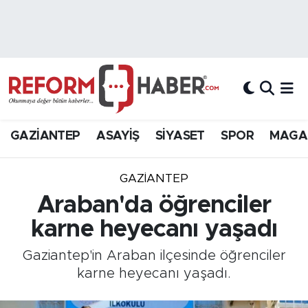
Nöbetçi Eczaneler
Hava Durumu
Trafik Durumu
GAZİANTEP
ASAYİŞ
SİYASET
SPOR
MAGA
Süper Lig Puan Durumu ve Fikstür
GAZIANTEP
Tüm Manşetler
Araban'da öğrenciler
karne heyecanı yaşadı
Son Dakika Haberleri
Gaziantep'in Araban ilçesinde öğrenciler
Haber Arşivi
karne heyecanı yaşadı.