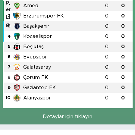
Amed
0
0
1
Erzurumspor FK
0
0
2
Başakşehir
0
0
3
Kocaelispor
0
0
4
Beşiktaş
0
0
5
Eyüpspor
0
0
6
Galatasaray
0
0
7
Çorum FK
0
0
8
Gaziantep FK
0
0
9
Alanyaspor
0
0
10
Detaylar için tıklayın