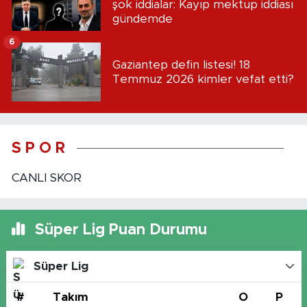
şok iddialar: Kayıp mektup iddiası
gündemde
6
Gaziantep defin listesi! 18
Temmuz 2026 kimler vefat etti?
S P O R
CANLI SKOR
Süper Lig Puan Durumu
Süper Lig
#
Takım
O
P