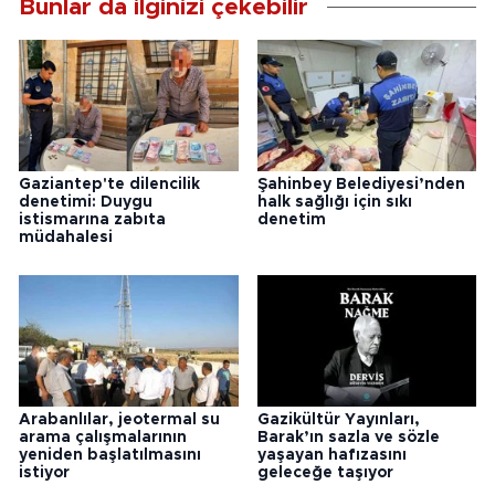
Bunlar da ilginizi çekebilir
Gaziantep'te dilencilik
Şahinbey Belediyesi’nden
denetimi: Duygu
halk sağlığı için sıkı
istismarına zabıta
denetim
müdahalesi
Arabanlılar, jeotermal su
Gazikültür Yayınları,
arama çalışmalarının
Barak’ın sazla ve sözle
yeniden başlatılmasını
yaşayan hafızasını
istiyor
geleceğe taşıyor