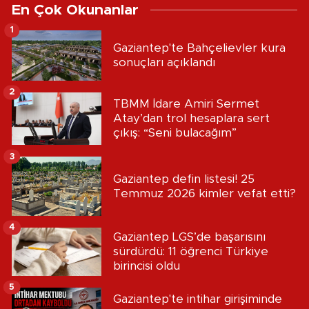
En Çok Okunanlar
1
Gaziantep'te Bahçelievler kura
sonuçları açıklandı
2
TBMM İdare Amiri Sermet
Atay’dan trol hesaplara sert
çıkış: “Seni bulacağım”
3
Gaziantep defin listesi! 25
Temmuz 2026 kimler vefat etti?
4
Gaziantep LGS’de başarısını
sürdürdü: 11 öğrenci Türkiye
birincisi oldu
5
Gaziantep'te intihar girişiminde