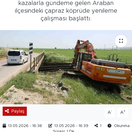
kazalarla gündeme gelen Araban
ilçesindeki çapraz köprüde yenileme
çalışması başlattı.
Paylaş
-
+
A
A
13.05.2026 - 16:38
13.05.2026 - 16:39
1
Okunma
Süresi: 1 Dk