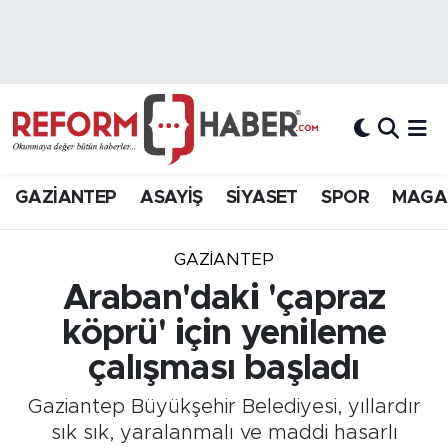
Nöbetçi Eczaneler
Hava Durumu
Trafik Durumu
GAZİANTEP
ASAYİŞ
SİYASET
SPOR
MAGA
Süper Lig Puan Durumu ve Fikstür
GAZIANTEP
Tüm Manşetler
Araban'daki 'çapraz
köprü' için yenileme
Son Dakika Haberleri
çalışması başladı
Haber Arşivi
Gaziantep Büyükşehir Belediyesi, yıllardır
sık sık, yaralanmalı ve maddi hasarlı