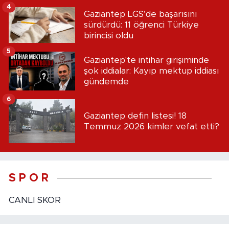
4
Gaziantep LGS’de başarısını
sürdürdü: 11 öğrenci Türkiye
birincisi oldu
5
Gaziantep'te intihar girişiminde
şok iddialar: Kayıp mektup iddiası
gündemde
6
Gaziantep defin listesi! 18
Temmuz 2026 kimler vefat etti?
S P O R
CANLI SKOR