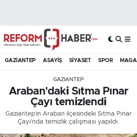
Nöbetçi Eczaneler
Hava Durumu
Trafik Durumu
GAZİANTEP
ASAYİŞ
SİYASET
SPOR
MAGA
Süper Lig Puan Durumu ve Fikstür
GAZIANTEP
Tüm Manşetler
Araban'daki Sıtma Pınar
Çayı temizlendi
Son Dakika Haberleri
Gaziantep'in Araban ilçesindeki Sıtma Pınar
Haber Arşivi
Çayı'nda temizlik çalışması yapıldı.