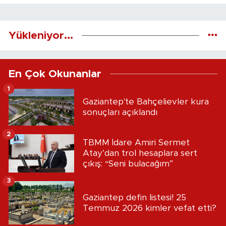
Yükleniyor...
En Çok Okunanlar
1
Gaziantep'te Bahçelievler kura
sonuçları açıklandı
2
TBMM İdare Amiri Sermet
Atay’dan trol hesaplara sert
çıkış: “Seni bulacağım”
3
Gaziantep defin listesi! 25
Temmuz 2026 kimler vefat etti?