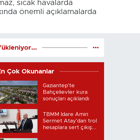
maz, sıcak havalarda
kkında önemli açıklamalarda
ükleniyor...
En Çok Okunanlar
Gaziantep'te
Bahçelievler kura
sonuçları açıklandı
TBMM İdare Amiri
Sermet Atay’dan trol
hesaplara sert çıkış:
“Seni bulacağım”