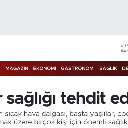
BI
64.
DO
47
R
MAGAZİN
EKONOMİ
GASTRONOMİ
SAĞLIK
DE
EU
55
ST
64,
GR
r sağlığı tehdit e
66
Bİ
13.
n sıcak hava dalgası, başta yaşlılar, ço
mak üzere birçok kişi için önemli sağlık 