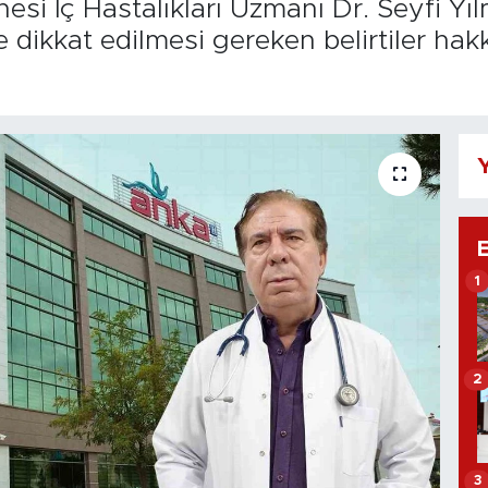
i İç Hastalıkları Uzmanı Dr. Seyfi Yıl
 dikkat edilmesi gereken belirtiler ha
Y
1
2
3