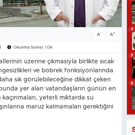
4
-
+
A
A
1
Okunma Süresi: 1 Dk
5
lerinin üzerine çıkmasıyla birlikte sıcak
ngesizlikleri ve böbrek fonksiyonlarında
daha sık görülebileceğine dikkat çeken
6
grubunda yer alan vatandaşların günün en
 kaçınmaları, yeterli miktarda su
ınlarına maruz kalmamaları gerektiğini
'