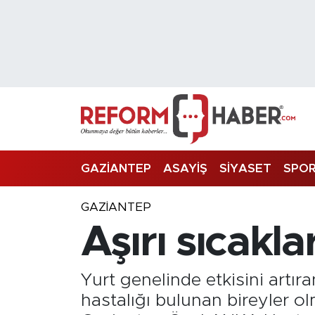
Nöbetçi Eczaneler
Hava Durumu
Trafik Durumu
Süper Lig Puan Durumu ve Fikstür
GAZİANTEP
ASAYİŞ
SİYASET
SPO
Tüm Manşetler
GAZIANTEP
Aşırı sıcakla
Son Dakika Haberleri
Haber Arşivi
Yurt genelinde etkisini artıra
hastalığı bulunan bireyler ol