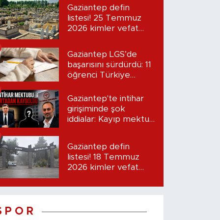
Gaziantep defin
listesi! 25 Temmuz
2026 kimler vefat
etti?
Gaziantep LGS’de
başarısını sürdürdü: 11
öğrenci Türkiye
birincisi oldu
Gaziantep'te intihar
girişiminde şok
iddialar: Kayıp mektup
iddiası gündemde
Gaziantep defin
listesi! 18 Temmuz
2026 kimler vefat
etti?
S P O R