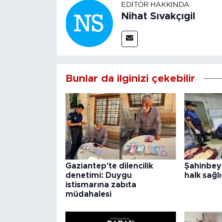
EDITÖR HAKKINDA
Nihat Sıvakçıgil
Bunlar da ilginizi çekebilir
Gaziantep'te dilencilik
Şahinbey
denetimi: Duygu
halk sağlı
istismarına zabıta
müdahalesi