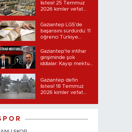
listesi! 25 Temmuz
2026 kimler vefat
etti?
Gaziantep LGS’de
başarısını sürdürdü: 11
öğrenci Türkiye
birincisi oldu
Gaziantep'te intihar
girişiminde şok
iddialar: Kayıp mektup
iddiası gündemde
Gaziantep defin
listesi! 18 Temmuz
2026 kimler vefat
etti?
S P O R
CANLI SKOR