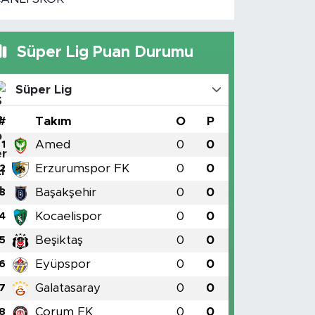
Süper Lig Puan Durumu
Süper Lig
#
Takım
O
P
Amed
0
0
1
Erzurumspor FK
0
0
2
Başakşehir
0
0
3
Kocaelispor
0
0
4
Beşiktaş
0
0
5
Eyüpspor
0
0
6
Galatasaray
0
0
7
Çorum FK
0
0
8