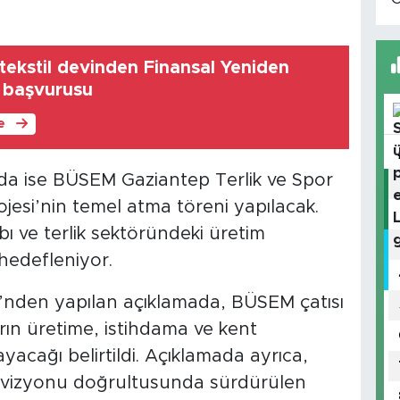
tekstil devinden Finansal Yeniden
 başvurusu
le
da ise BÜSEM Gaziantep Terlik ve Spor
ojesi’nin temel atma töreni yapılacak.
bı ve terlik sektöründeki üretim
 hedefleniyor.
’nden yapılan açıklamada, BÜSEM çatısı
arın üretime, istihdama ve kent
yacağı belirtildi. Açıklamada ayrıca,
 vizyonu doğrultusunda sürdürülen