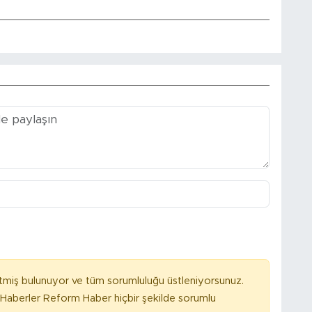
tmiş bulunuyor ve tüm sorumluluğu üstleniyorsunuz.
Haberler Reform Haber hiçbir şekilde sorumlu