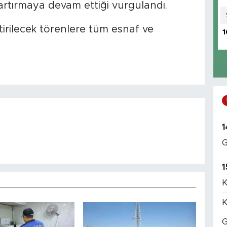
artırmaya devam ettiği vurgulandı.
tirilecek törenlere tüm esnaf ve
1
1
G
1
K
K
G