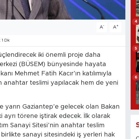
4
-
+
A
A
 1 Dk
5
üçlendirecek iki önemli proje daha
Merkezi (BÜSEM) bünyesinde hayata
akanı Mehmet Fatih Kacır’ın katılımıyla
6
m anahtar teslimi yapılacak hem de yeni
re yarın Gaziantep’e gelecek olan Bakan
ayrı törene iştirak edecek. İlk olarak
ım Sanayi Sitesi’nin anahtar teslim
birlikte sanayi sitesindeki iş yerleri hak