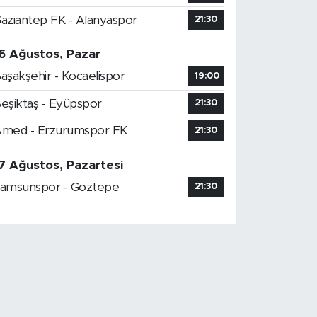
aziantep FK - Alanyaspor
21:30
6 Ağustos, Pazar
aşakşehir - Kocaelispor
19:00
eşiktaş - Eyüpspor
21:30
med - Erzurumspor FK
21:30
7 Ağustos, Pazartesi
amsunspor - Göztepe
21:30