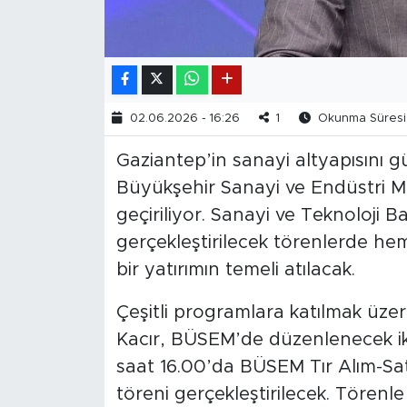
02.06.2026 - 16:26
1
Okunma Süresi:
Gaziantep’in sanayi altyapısını g
Büyükşehir Sanayi ve Endüstri 
geçiriliyor. Sanayi ve Teknoloji B
gerçekleştirilecek törenlerde he
bir yatırımın temeli atılacak.
Çeşitli programlara katılmak üze
Kacır, BÜSEM’de düzenlenecek iki 
saat 16.00’da BÜSEM Tır Alım-Sat
töreni gerçekleştirilecek. Törenle 