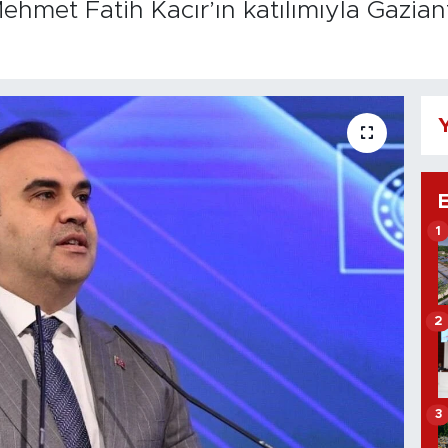
ehmet Fatih Kacır’ın katılımıyla Gazia
Y
1
2
3