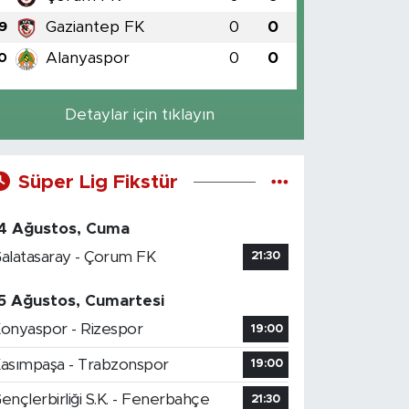
Gaziantep FK
0
0
9
Alanyaspor
0
0
0
Detaylar için tıklayın
Süper Lig Fikstür
4 Ağustos, Cuma
alatasaray - Çorum FK
21:30
5 Ağustos, Cumartesi
onyaspor - Rizespor
19:00
asımpaşa - Trabzonspor
19:00
ençlerbirliği S.K. - Fenerbahçe
21:30