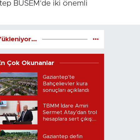
ntep BÜSEM’de iki önemli
ükleniyor...
En Çok Okunanlar
Gaziantep'te
Bahçelievler kura
sonuçları açıklandı
TBMM İdare Amiri
Sermet Atay’dan trol
hesaplara sert çıkış:
“Seni bulacağım”
Gaziantep defin