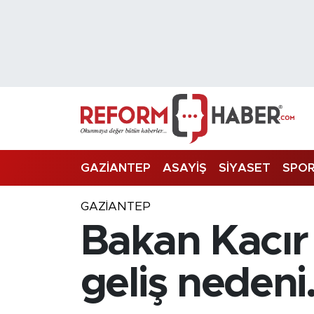
Nöbetçi Eczaneler
Hava Durumu
Trafik Durumu
Süper Lig Puan Durumu ve Fikstür
GAZİANTEP
ASAYİŞ
SİYASET
SPO
Tüm Manşetler
GAZIANTEP
Bakan Kacır 
Son Dakika Haberleri
Haber Arşivi
geliş nedeni.