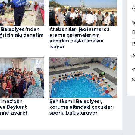
G
1
 Belediyesi’nden
Arabanlılar, jeotermal su
B
ğı için sıkı denetim
arama çalışmalarının
yeniden başlatılmasını
B
istiyor
A
1
S
ılmaz'dan
Şehitkamil Belediyesi,
 ve Beykent
koruma altındaki çocukları
rine ziyaret
sporla buluşturuyor