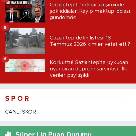
Gaziantep'te intihar girişiminde
şok iddialar: Kayıp mektup iddiası
gündemde
5
Gaziantep defin listesi! 18
Temmuz 2026 kimler vefat etti?
6
Korkuttu! Gaziantep'te uykudan
uyandıran deprem sarsıntısı... İlk
veriler paylaşıldı
S P O R
CANLI SKOR
Süper Lig Puan Durumu