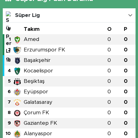
Süper Lig
#
Takım
O
P
Amed
0
0
1
Erzurumspor FK
0
0
2
Başakşehir
0
0
3
Kocaelispor
0
0
4
Beşiktaş
0
0
5
Eyüpspor
0
0
6
Galatasaray
0
0
7
Çorum FK
0
0
8
Gaziantep FK
0
0
9
Alanyaspor
0
0
10