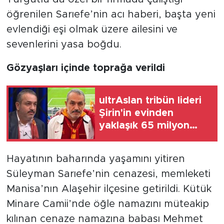
öğrenilen Sarıefe’nin acı haberi, başta yeni
evlendiği eşi olmak üzere ailesini ve
sevenlerini yasa boğdu.
Gözyaşları içinde toprağa verildi
ultrAslan tribün lideri
Şirin'in evinden
yaklaşık 65 milyon
liralık para, altın ve
mücevher çıktı
Hayatının baharında yaşamını yitiren
Süleyman Sarıefe’nin cenazesi, memleketi
Manisa’nın Alaşehir ilçesine getirildi. Kütük
Minare Camii’nde öğle namazını müteakip
kılınan cenaze namazına babası Mehmet