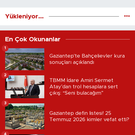
Yükleniyor...
En Çok Okunanlar
1
Gaziantep'te Bahçelievler kura
sonuçları açıklandı
2
TBMM İdare Amiri Sermet
Atay’dan trol hesaplara sert
çıkış: “Seni bulacağım”
3
Gaziantep defin listesi! 25
Temmuz 2026 kimler vefat etti?
4