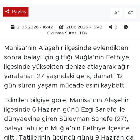
Paylaş
-
+
A
A
21.06.2026 - 16:42
21.06.2026 - 16:42
2
Okunma Süresi: 1 Dk
Manisa’nın Alaşehir ilçesinde evlendikten
sonra balayı için gittiği Muğla’nın Fethiye
ilçesinde yüksekten denize atlayarak ağır
yaralanan 27 yaşındaki genç damat, 12
gün süren yaşam mücadelesini kaybetti.
Edinilen bilgiye göre, Manisa’nın Alaşehir
ilçesinde 6 Haziran günü Ezgi Sarıefe ile
dünyaevine giren Süleyman Sarıefe (27),
balayı tatili için Muğla’nın Fethiye ilçesine
gitti. Tatillerinin üçüncü günü 9 Haziran’da