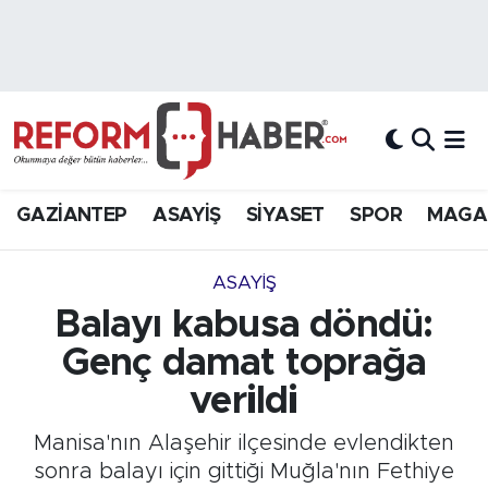
Nöbetçi Eczaneler
Hava Durumu
Trafik Durumu
GAZİANTEP
ASAYİŞ
SİYASET
SPOR
MAGA
Süper Lig Puan Durumu ve Fikstür
ASAYİŞ
Tüm Manşetler
Balayı kabusa döndü:
Genç damat toprağa
Son Dakika Haberleri
verildi
Haber Arşivi
Manisa'nın Alaşehir ilçesinde evlendikten
sonra balayı için gittiği Muğla'nın Fethiye