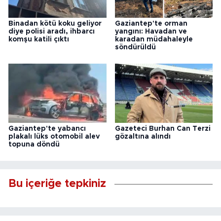
Binadan kötü koku geliyor
Gaziantep'te orman
diye polisi aradı, ihbarcı
yangını: Havadan ve
komşu katili çıktı
karadan müdahaleyle
söndürüldü
Gaziantep'te yabancı
Gazeteci Burhan Can Terzi
plakalı lüks otomobil alev
gözaltına alındı
topuna döndü
Bu içeriğe tepkiniz