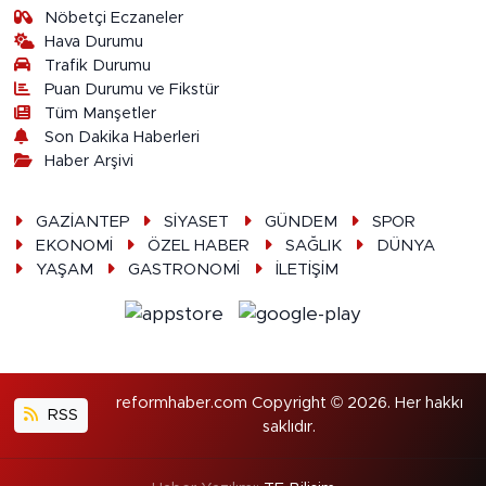
Nöbetçi Eczaneler
Hava Durumu
Trafik Durumu
Puan Durumu ve Fikstür
Tüm Manşetler
Son Dakika Haberleri
Haber Arşivi
GAZİANTEP
SİYASET
GÜNDEM
SPOR
EKONOMİ
ÖZEL HABER
SAĞLIK
DÜNYA
YAŞAM
GASTRONOMİ
İLETİŞİM
reformhaber.com Copyright © 2026. Her hakkı
RSS
saklıdır.