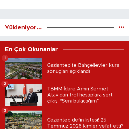
Yükleniyor...
En Çok Okunanlar
1
Gaziantep'te Bahçelievler kura
sonuçları açıklandı
2
TBMM İdare Amiri Sermet
Atay’dan trol hesaplara sert
çıkış: “Seni bulacağım”
3
Gaziantep defin listesi! 25
Temmuz 2026 kimler vefat etti?