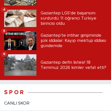
4
Gaziantep LGS’de başarısını
sürdürdü: 11 öğrenci Türkiye
birincisi oldu
5
Gaziantep'te intihar girişiminde
şok iddialar: Kayıp mektup iddiası
gündemde
6
Gaziantep defin listesi! 18
Temmuz 2026 kimler vefat etti?
S P O R
CANLI SKOR