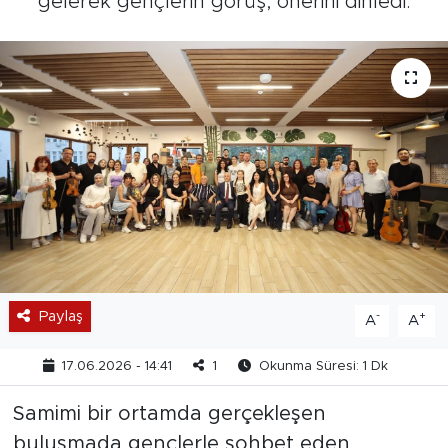
gelerek gençlerin görüş, önerini dinledi.
Paylaş
-
+
A
A
17.06.2026 - 14:41
1
Okunma Süresi: 1 Dk
Samimi bir ortamda gerçekleşen
buluşmada gençlerle sohbet eden