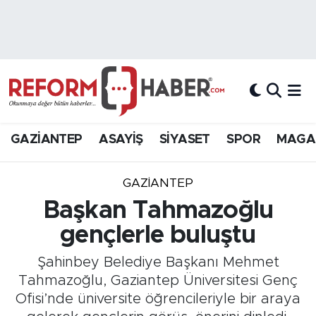
Nöbetçi Eczaneler
Hava Durumu
Trafik Durumu
GAZİANTEP
ASAYİŞ
SİYASET
SPOR
MAGA
Süper Lig Puan Durumu ve Fikstür
GAZIANTEP
Tüm Manşetler
Başkan Tahmazoğlu
gençlerle buluştu
Son Dakika Haberleri
Şahinbey Belediye Başkanı Mehmet
Haber Arşivi
Tahmazoğlu, Gaziantep Üniversitesi Genç
Ofisi’nde üniversite öğrencileriyle bir araya