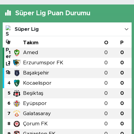
Süper Lig Puan Durumu
Süper Lig
#
Takım
O
P
Amed
0
0
1
Erzurumspor FK
0
0
2
Başakşehir
0
0
3
Kocaelispor
0
0
4
Beşiktaş
0
0
5
Eyüpspor
0
0
6
Galatasaray
0
0
7
Çorum FK
0
0
8
Gaziantep FK
0
0
9