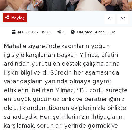
Paylaş
-
+
A
A
14.05.2026 - 15:26
1
Okunma Süresi: 1 Dk
Mahalle ziyaretinde kadınların yoğun
ilgisiyle karşılanan Başkan Yılmaz, afetin
ardından yürütülen destek çalışmalarına
ilişkin bilgi verdi. Sürecin her aşamasında
vatandaşların yanında olmaya gayret
ettiklerini belirten Yılmaz, “Bu zorlu süreçte
en büyük gücümüz birlik ve beraberliğimiz
oldu. İlk andan itibaren ekiplerimizle birlikte
sahadaydık. Hemşehrilerimizin ihtiyaçlarını
karşılamak, sorunları yerinde görmek ve