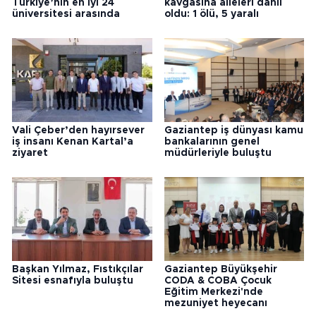
Türkiye’nin en iyi 24
kavgasına aileleri dahil
üniversitesi arasında
oldu: 1 ölü, 5 yaralı
Vali Çeber’den hayırsever
Gaziantep iş dünyası kamu
iş insanı Kenan Kartal’a
bankalarının genel
ziyaret
müdürleriyle buluştu
Başkan Yılmaz, Fıstıkçılar
Gaziantep Büyükşehir
Sitesi esnafıyla buluştu
CODA & COBA Çocuk
Eğitim Merkezi'nde
mezuniyet heyecanı