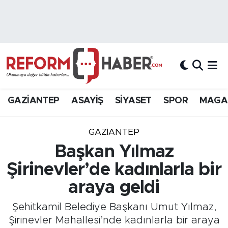
Nöbetçi Eczaneler
Hava Durumu
Trafik Durumu
GAZİANTEP
ASAYİŞ
SİYASET
SPOR
MAGA
Süper Lig Puan Durumu ve Fikstür
GAZIANTEP
Tüm Manşetler
Başkan Yılmaz
Şirinevler’de kadınlarla bir
Son Dakika Haberleri
araya geldi
Haber Arşivi
Şehitkamil Belediye Başkanı Umut Yılmaz,
Şirinevler Mahallesi’nde kadınlarla bir araya