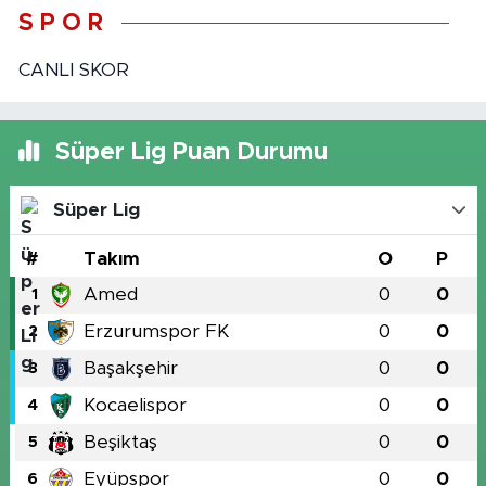
S P O R
CANLI SKOR
Süper Lig Puan Durumu
Süper Lig
#
Takım
O
P
Amed
0
0
1
Erzurumspor FK
0
0
2
Başakşehir
0
0
3
Kocaelispor
0
0
4
Beşiktaş
0
0
5
Eyüpspor
0
0
6