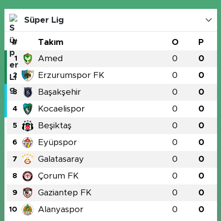
Süper Lig
#
Takım
O
P
Amed
0
0
1
Erzurumspor FK
0
0
2
Başakşehir
0
0
3
Kocaelispor
0
0
4
Beşiktaş
0
0
5
Eyüpspor
0
0
6
Galatasaray
0
0
7
Çorum FK
0
0
8
Gaziantep FK
0
0
9
Alanyaspor
0
0
10