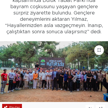
kapsamında Dülük Tabiat Parkı’nda
bayram coşkusunu yaşayan gençlere
sürpriz ziyarette bulundu. Gençlere
deneyimlerini aktaran Yılmaz,
“Hayallerinizden asla vazgeçmeyin. İnanıp,
çalıştıktan sonra sonuca ulaşırsınız” dedi.
Paylaş
-
+