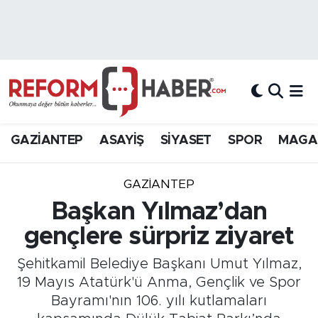
Nöbetçi Eczaneler
Hava Durumu
Trafik Durumu
GAZİANTEP
ASAYİŞ
SİYASET
SPOR
MAGA
Süper Lig Puan Durumu ve Fikstür
GAZIANTEP
Tüm Manşetler
Başkan Yılmaz’dan
gençlere sürpriz ziyaret
Son Dakika Haberleri
Şehitkamil Belediye Başkanı Umut Yılmaz,
Haber Arşivi
19 Mayıs Atatürk'ü Anma, Gençlik ve Spor
Bayramı'nın 106. yılı kutlamaları