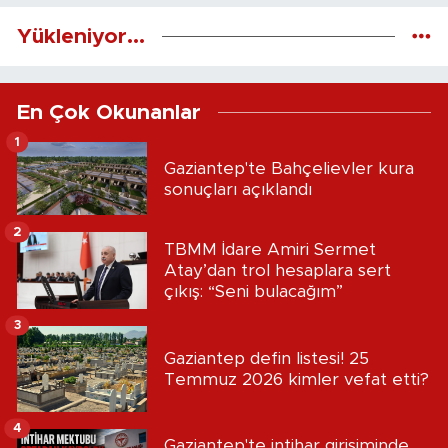
Yükleniyor...
En Çok Okunanlar
1
Gaziantep'te Bahçelievler kura
sonuçları açıklandı
2
TBMM İdare Amiri Sermet
Atay’dan trol hesaplara sert
çıkış: “Seni bulacağım”
3
Gaziantep defin listesi! 25
Temmuz 2026 kimler vefat etti?
4
Gaziantep'te intihar girişiminde