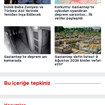
Dülük Baba Zaviyesi ve
Korkuttu! Gaziantep'te
Türbesi Asıl Yerinde
uykudan uyandıran
Yeniden İnşa Edilecek
deprem sarsıntısı... İlk
veriler paylaşıldı
Gaziantep'te deprem anı
Gaziantep defin listesi! 9
kamerada
Ağustos 2026 kimler vefat
etti?
Bu içeriğe tepkiniz