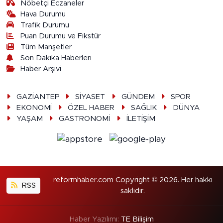
Nöbetçi Eczaneler
Hava Durumu
Trafik Durumu
Puan Durumu ve Fikstür
Tüm Manşetler
Son Dakika Haberleri
Haber Arşivi
GAZİANTEP
SİYASET
GÜNDEM
SPOR
EKONOMİ
ÖZEL HABER
SAĞLIK
DÜNYA
YAŞAM
GASTRONOMİ
İLETİŞİM
reformhaber.com Copyright © 2026. Her hakkı
RSS
saklıdır.
Haber Yazılımı:
TE Bilişim