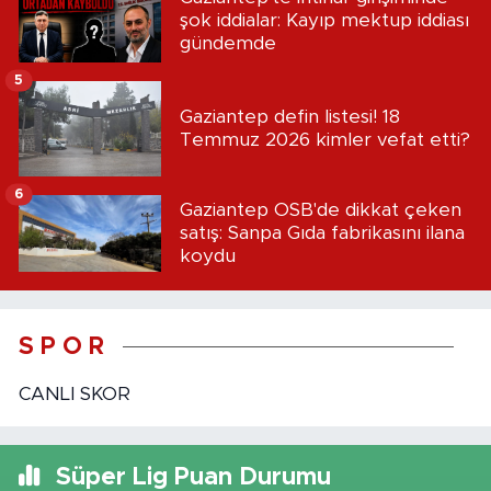
şok iddialar: Kayıp mektup iddiası
gündemde
5
Gaziantep defin listesi! 18
Temmuz 2026 kimler vefat etti?
6
Gaziantep OSB'de dikkat çeken
satış: Sanpa Gıda fabrikasını ilana
koydu
S P O R
CANLI SKOR
Süper Lig Puan Durumu