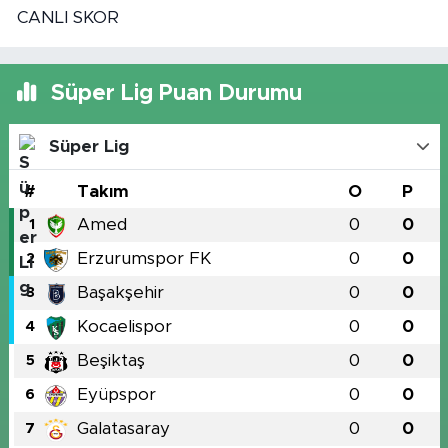
CANLI SKOR
Süper Lig Puan Durumu
Süper Lig
#
Takım
O
P
Amed
0
0
1
Erzurumspor FK
0
0
2
Başakşehir
0
0
3
Kocaelispor
0
0
4
Beşiktaş
0
0
5
Eyüpspor
0
0
6
Galatasaray
0
0
7