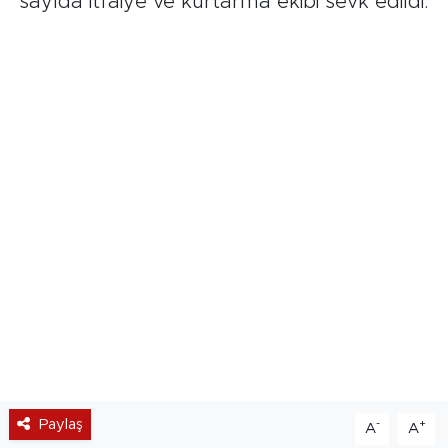
sayıda itfaiye ve kurtarma ekibi sevk edildi.
Paylaş
-
+
A
A