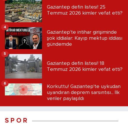
Gaziantep defin listesi! 25
Temmuz 2026 kimler vefat etti?
4
Gaziantep'te intihar girişiminde
şok iddialar: Kayıp mektup iddiası
gündemde
5
Gaziantep defin listesi! 18
Temmuz 2026 kimler vefat etti?
6
Korkuttu! Gaziantep'te uykudan
uyandıran deprem sarsıntısı... İlk
veriler paylaşıldı
S P O R