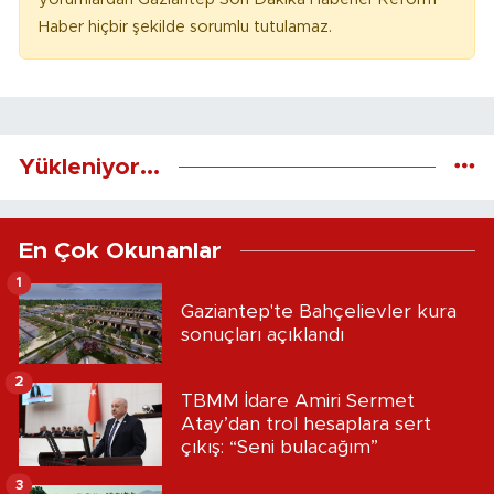
Haber hiçbir şekilde sorumlu tutulamaz.
Yükleniyor...
En Çok Okunanlar
1
Gaziantep'te Bahçelievler kura
sonuçları açıklandı
2
TBMM İdare Amiri Sermet
Atay’dan trol hesaplara sert
çıkış: “Seni bulacağım”
3