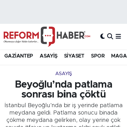
Nöbetçi Eczaneler
Hava Durumu
Trafik Durumu
GAZİANTEP
ASAYİŞ
SİYASET
SPOR
MAGA
Süper Lig Puan Durumu ve Fikstür
ASAYİŞ
Tüm Manşetler
Beyoğlu’nda patlama
sonrası bina çöktü
Son Dakika Haberleri
İstanbul Beyoğlu’nda bir iş yerinde patlama
Haber Arşivi
meydana geldi. Patlama sonucu binada
çökme meydana gelirken, olay yerine çok