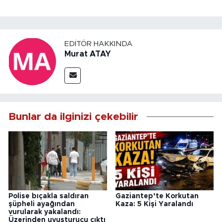
EDITÖR HAKKINDA
Murat ATAY
Bunlar da ilginizi çekebilir
Polise bıçakla saldıran
Gaziantep’te Korkutan
şüpheli ayağından
Kaza: 5 Kişi Yaralandı
vurularak yakalandı:
Üzerinden uyuşturucu çıktı