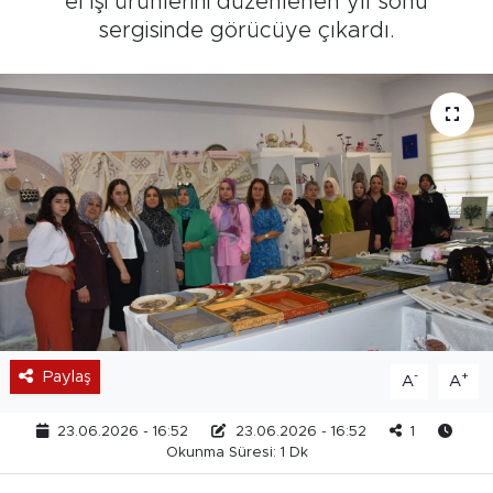
el işi ürünlerini düzenlenen yıl sonu
sergisinde görücüye çıkardı.
Paylaş
-
+
A
A
23.06.2026 - 16:52
23.06.2026 - 16:52
1
Okunma Süresi: 1 Dk