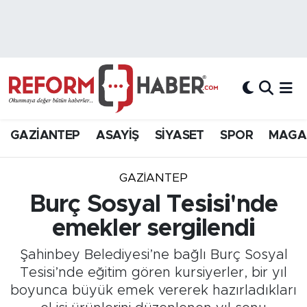
Nöbetçi Eczaneler
Hava Durumu
Trafik Durumu
GAZİANTEP
ASAYİŞ
SİYASET
SPOR
MAGA
Süper Lig Puan Durumu ve Fikstür
GAZIANTEP
Tüm Manşetler
Burç Sosyal Tesisi'nde
emekler sergilendi
Son Dakika Haberleri
Şahinbey Belediyesi’ne bağlı Burç Sosyal
Haber Arşivi
Tesisi’nde eğitim gören kursiyerler, bir yıl
boyunca büyük emek vererek hazırladıkları