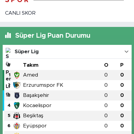
S P O R
CANLI SKOR
Süper Lig Puan Durumu
Süper Lig
#
Takım
O
P
Amed
0
0
1
Erzurumspor FK
0
0
2
Başakşehir
0
0
3
Kocaelispor
0
0
4
Beşiktaş
0
0
5
Eyüpspor
0
0
6