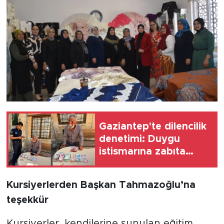
Gaziantep'te dilencilik
denetimi: Duygu
istismarına zabıta
müdahalesi
Kursiyerlerden Başkan Tahmazoğlu’na
teşekkür
Kursiyerler, kendilerine sunulan eğitim