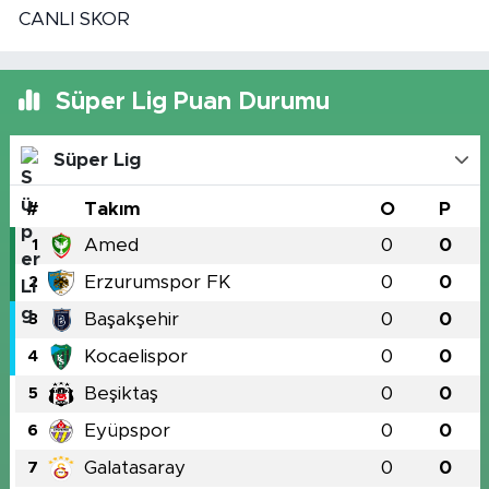
CANLI SKOR
Süper Lig Puan Durumu
Süper Lig
#
Takım
O
P
Amed
0
0
1
Erzurumspor FK
0
0
2
Başakşehir
0
0
3
Kocaelispor
0
0
4
Beşiktaş
0
0
5
Eyüpspor
0
0
6
Galatasaray
0
0
7