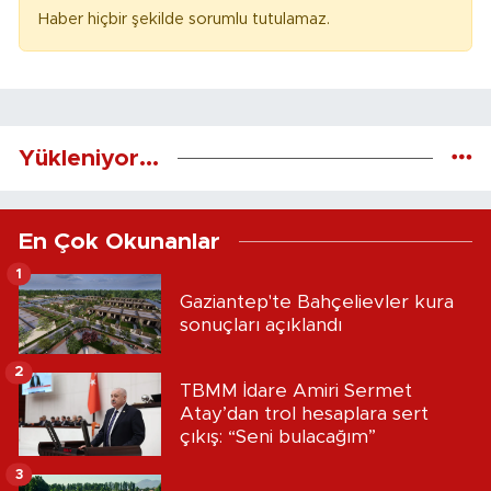
Haber hiçbir şekilde sorumlu tutulamaz.
Yükleniyor...
En Çok Okunanlar
1
Gaziantep'te Bahçelievler kura
sonuçları açıklandı
2
TBMM İdare Amiri Sermet
Atay’dan trol hesaplara sert
çıkış: “Seni bulacağım”
3