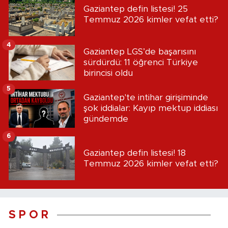
Gaziantep defin listesi! 25
Temmuz 2026 kimler vefat etti?
4
Gaziantep LGS’de başarısını
sürdürdü: 11 öğrenci Türkiye
birincisi oldu
5
Gaziantep'te intihar girişiminde
şok iddialar: Kayıp mektup iddiası
gündemde
6
Gaziantep defin listesi! 18
Temmuz 2026 kimler vefat etti?
S P O R