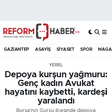
Nöbetçi Eczaneler
Hava Durumu
Trafik Durumu
GAZİANTEP
ASAYİŞ
SİYASET
SPOR
MAGA
Süper Lig Puan Durumu ve Fikstür
YEREL
Tüm Manşetler
Depoya kurşun yağmuru:
Genç kadın Avukat
Son Dakika Haberleri
hayatını kaybetti, kardeşi
Haber Arşivi
yaralandı
Bursa'nın Gürsu ilçesinde depoya