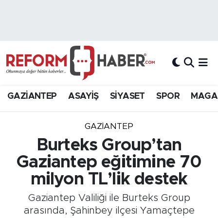
Nöbetçi Eczaneler
Hava Durumu
Trafik Durumu
GAZİANTEP
ASAYİŞ
SİYASET
SPOR
MAGA
Süper Lig Puan Durumu ve Fikstür
GAZIANTEP
Tüm Manşetler
Burteks Group’tan
Gaziantep eğitimine 70
Son Dakika Haberleri
milyon TL’lik destek
Haber Arşivi
Gaziantep Valiliği ile Burteks Group
arasında, Şahinbey ilçesi Yamaçtepe