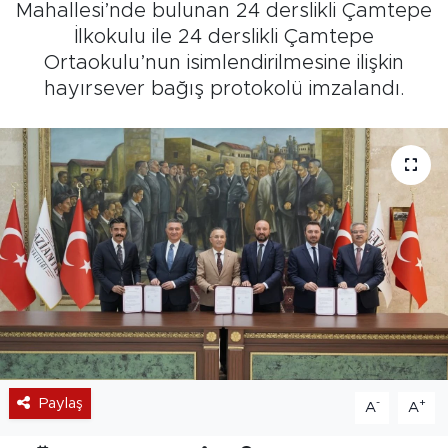
Mahallesi’nde bulunan 24 derslikli Çamtepe
İlkokulu ile 24 derslikli Çamtepe
Ortaokulu’nun isimlendirilmesine ilişkin
hayırsever bağış protokolü imzalandı.
Paylaş
-
+
A
A