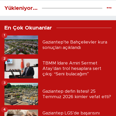
Yükleniyor...
En Çok Okunanlar
1
Gaziantep'te Bahçelievler kura
sonuçları açıklandı
2
TBMM İdare Amiri Sermet
Atay’dan trol hesaplara sert
çıkış: “Seni bulacağım”
3
Gaziantep defin listesi! 25
Temmuz 2026 kimler vefat etti?
4
Gaziantep LGS’de başarısını