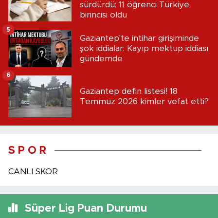
sürdürdü: 11 öğrenci Türkiye
birincisi oldu
5
Gaziantep'te intihar girişiminde
şok iddialar: Kayıp mektup iddiası
gündemde
6
Gaziantep defin listesi! 18
Temmuz 2026 kimler vefat etti?
S P O R
CANLI SKOR
Süper Lig Puan Durumu