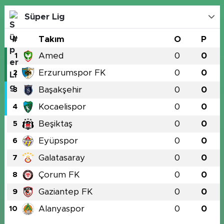
Süper Lig
#
Takım
O
P
Amed
0
0
1
Erzurumspor FK
0
0
2
Başakşehir
0
0
3
Kocaelispor
0
0
4
Beşiktaş
0
0
5
Eyüpspor
0
0
6
Galatasaray
0
0
7
Çorum FK
0
0
8
Gaziantep FK
0
0
9
Alanyaspor
0
0
10