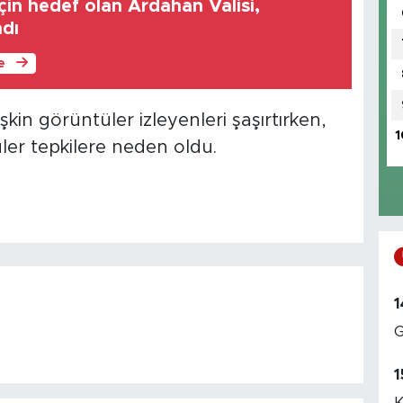
için hedef olan Ardahan Valisi,
ndı
le
kin görüntüler izleyenleri şaşırtırken,
1
er tepkilere neden oldu.
1
G
1
K