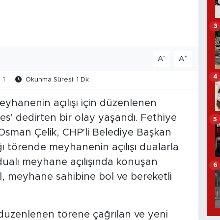
3
-
+
A
A
4
1
Okunma Süresi: 1 Dk
eyhanenin açılışı için düzenlenen
es' dedirten bir olay yaşandı. Fethiye
5
Osman Çelik, CHP'li Belediye Başkan
ığı törende meyhanenin açılışı dualarla
 dualı meyhane açılışında konuşan
6
, meyhane sahibine bol ve bereketli
n düzenlenen törene çağrılan ve yeni