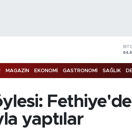
BIT
64.
DO
47,
EU
R
MAGAZİN
EKONOMİ
GASTRONOMİ
SAĞLIK
DE
55,
STE
64,
GRA
öylesi: Fethiye'
651
BİS
13.
yla yaptılar