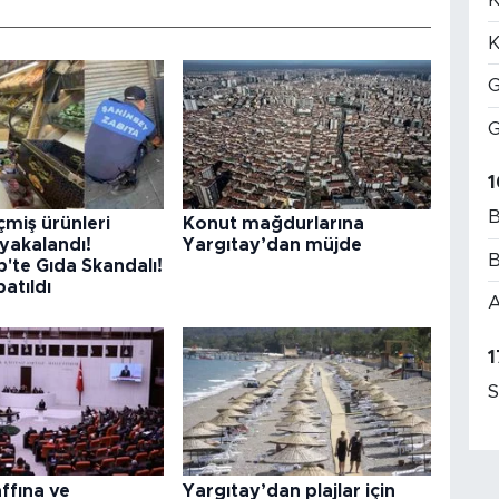
K
G
G
1
B
çmiş ürünleri
Konut mağdurlarına
yakalandı!
Yargıtay’dan müjde
B
'te Gıda Skandalı!
patıldı
A
1
S
ffına ve
Yargıtay’dan plajlar için