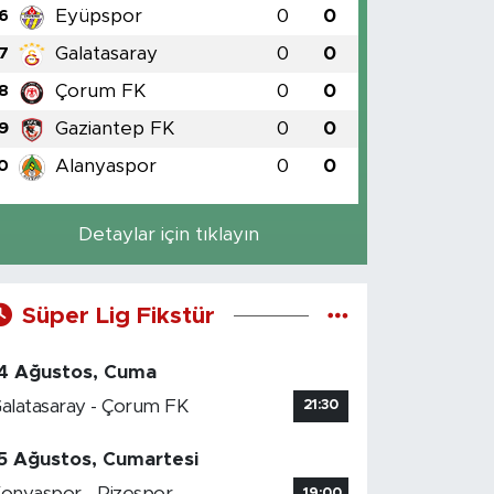
Eyüpspor
0
0
6
Galatasaray
0
0
7
Çorum FK
0
0
8
Gaziantep FK
0
0
9
Alanyaspor
0
0
0
Detaylar için tıklayın
Süper Lig Fikstür
4 Ağustos, Cuma
alatasaray - Çorum FK
21:30
5 Ağustos, Cumartesi
onyaspor - Rizespor
19:00