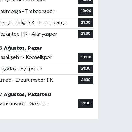
asımpaşa - Trabzonspor
19:00
ençlerbirliği S.K. - Fenerbahçe
21:30
aziantep FK - Alanyaspor
21:30
6 Ağustos, Pazar
aşakşehir - Kocaelispor
19:00
eşiktaş - Eyüpspor
21:30
med - Erzurumspor FK
21:30
7 Ağustos, Pazartesi
amsunspor - Göztepe
21:30