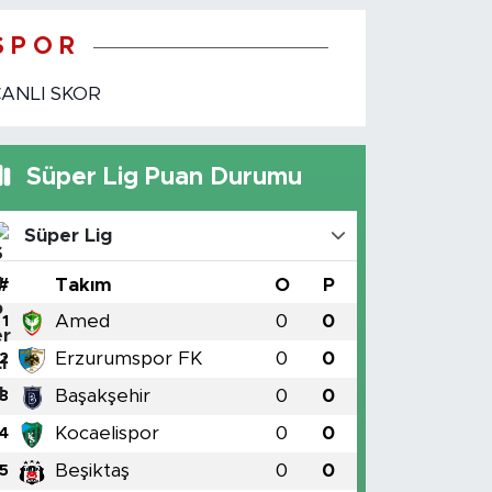
S P O R
CANLI SKOR
Süper Lig Puan Durumu
Süper Lig
#
Takım
O
P
Amed
0
0
1
Erzurumspor FK
0
0
2
Başakşehir
0
0
3
Kocaelispor
0
0
4
Beşiktaş
0
0
5