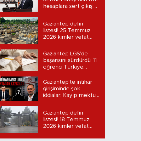
hesaplara sert çıkış:
“Seni bulacağım”
Gaziantep defin
listesi! 25 Temmuz
2026 kimler vefat
etti?
Gaziantep LGS’de
başarısını sürdürdü: 11
öğrenci Türkiye
birincisi oldu
Gaziantep'te intihar
girişiminde şok
iddialar: Kayıp mektup
iddiası gündemde
Gaziantep defin
listesi! 18 Temmuz
2026 kimler vefat
etti?