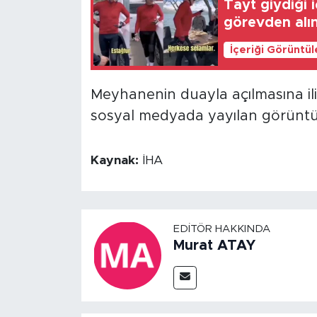
Tayt giydiği 
görevden alı
İçeriği Görüntü
Meyhanenin duayla açılmasına iliş
sosyal medyada yayılan görüntül
Kaynak:
İHA
EDITÖR HAKKINDA
Murat ATAY