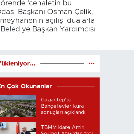
törende 'cehaletin bu
 Odası Başkanı Osman Çelik,
 meyhanenin açılışı dualarla
 Belediye Başkan Yardımcısı
ükleniyor...
En Çok Okunanlar
Gaziantep'te
Bahçelievler kura
sonuçları açıklandı
TBMM İdare Amiri
Sermet Atay’dan trol