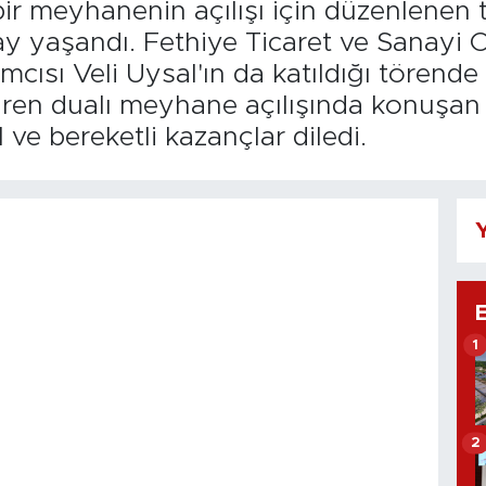
bir meyhanenin açılışı için düzenlenen 
lay yaşandı. Fethiye Ticaret ve Sanayi
cısı Veli Uysal'ın da katıldığı törende
viren dualı meyhane açılışında konuşan
ve bereketli kazançlar diledi.
Y
1
2