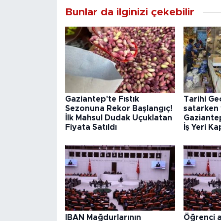
Bunlar da ilginizi çekebilir
Gaziantep'te Fıstık
Tarihi Ge
Sezonuna Rekor Başlangıç!
satarken 
İlk Mahsul Dudak Uçuklatan
Gaziantep
Fiyata Satıldı
İş Yeri Ka
IBAN Mağdurlarının
Öğrenci a