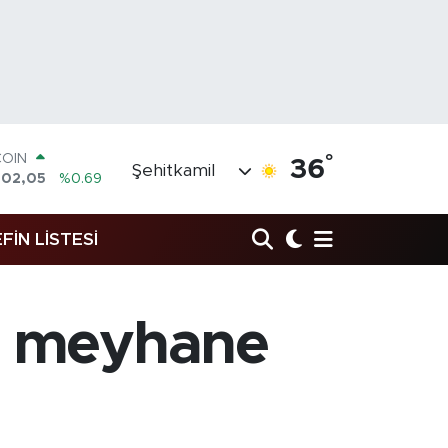
COIN
°
36
Şehitkamil
602,05
%0.69
LAR
5986
%0.06
RO
FİN LİSTESİ
0700
%0.1
RLİN
2438
%0.21
M ALTIN
de meyhane
8.23
%0.39
T100
768
%48