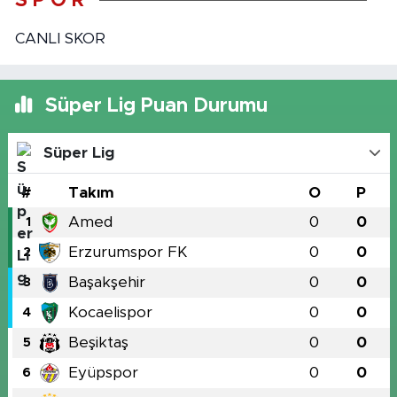
S P O R
CANLI SKOR
Süper Lig Puan Durumu
Süper Lig
#
Takım
O
P
Amed
0
0
1
Erzurumspor FK
0
0
2
Başakşehir
0
0
3
Kocaelispor
0
0
4
Beşiktaş
0
0
5
Eyüpspor
0
0
6