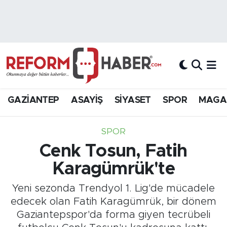
Nöbetçi Eczaneler
Hava Durumu
Trafik Durumu
GAZİANTEP
ASAYİŞ
SİYASET
SPOR
MAGA
Süper Lig Puan Durumu ve Fikstür
SPOR
Tüm Manşetler
Cenk Tosun, Fatih
Karagümrük'te
Son Dakika Haberleri
Yeni sezonda Trendyol 1. Lig'de mücadele
Haber Arşivi
edecek olan Fatih Karagümrük, bir dönem
Gaziantepspor'da forma giyen tecrübeli