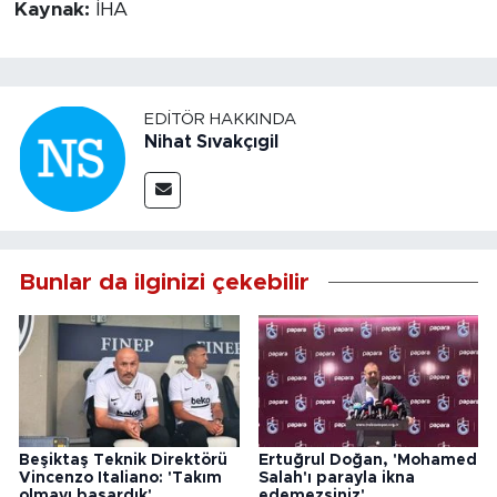
Kaynak:
İHA
EDITÖR HAKKINDA
Nihat Sıvakçıgil
Bunlar da ilginizi çekebilir
Beşiktaş Teknik Direktörü
Ertuğrul Doğan, 'Mohamed
Vincenzo Italiano: 'Takım
Salah'ı parayla ikna
olmayı başardık'
edemezsiniz'