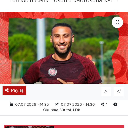
futbolcu Cenk Tosun'u kadrosuna kattı.
Paylaş
-
+
A
A
07.07.2026 - 14:35
07.07.2026 - 14:36
1
Okunma Süresi: 1 Dk