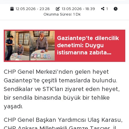
12.05.2026 - 23:28
13.05.2026 - 18:39
1
Okunma Süresi: 1 Dk
Gaziantep'te dilencilik
denetimi: Duygu
istismarına zabıta
müdahalesi
CHP Genel Merkezi’nden gelen heyet
Gaziantep’te çeşitli temaslarda bulundu.
Sendikalar ve STK'ları ziyaret eden heyet,
bir sendila binasında büyük bir tehlike
yaşadı.
CHP Genel Başkan Yardımcısı Ulaş Karasu,
CHP Ankara Milletvekili Gamze Taşçıer, İl