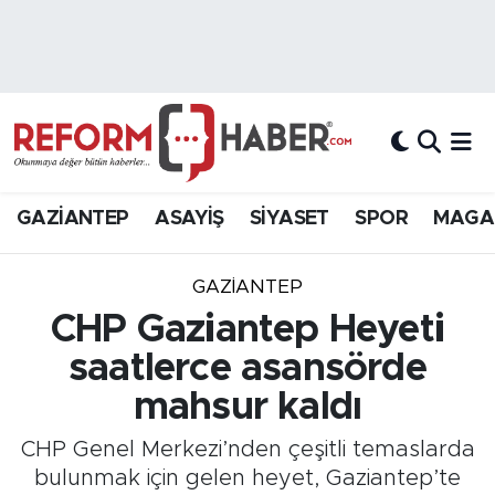
Nöbetçi Eczaneler
Hava Durumu
Trafik Durumu
GAZİANTEP
ASAYİŞ
SİYASET
SPOR
MAGA
Süper Lig Puan Durumu ve Fikstür
GAZIANTEP
Tüm Manşetler
CHP Gaziantep Heyeti
saatlerce asansörde
Son Dakika Haberleri
mahsur kaldı
Haber Arşivi
CHP Genel Merkezi’nden çeşitli temaslarda
bulunmak için gelen heyet, Gaziantep’te