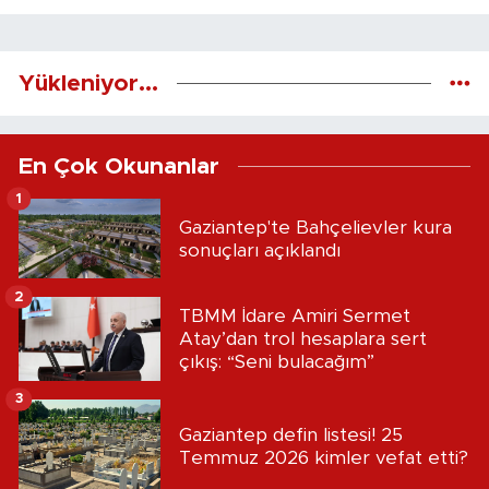
Yükleniyor...
En Çok Okunanlar
1
Gaziantep'te Bahçelievler kura
sonuçları açıklandı
2
TBMM İdare Amiri Sermet
Atay’dan trol hesaplara sert
çıkış: “Seni bulacağım”
3
Gaziantep defin listesi! 25
Temmuz 2026 kimler vefat etti?