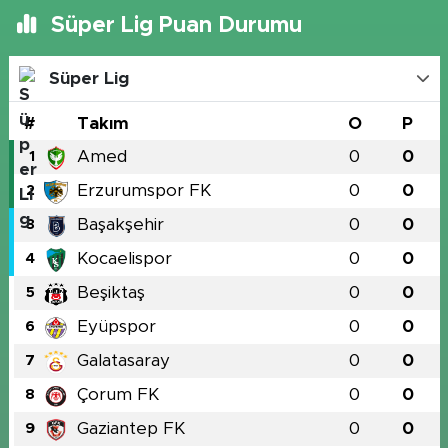
Süper Lig Puan Durumu
Süper Lig
#
Takım
O
P
Amed
0
0
1
Erzurumspor FK
0
0
2
Başakşehir
0
0
3
Kocaelispor
0
0
4
Beşiktaş
0
0
5
Eyüpspor
0
0
6
Galatasaray
0
0
7
Çorum FK
0
0
8
Gaziantep FK
0
0
9