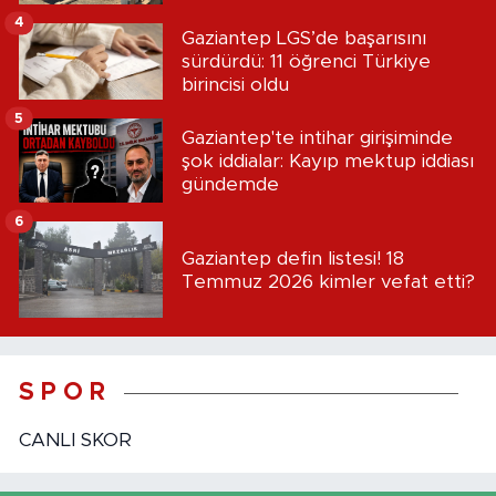
4
Gaziantep LGS’de başarısını
sürdürdü: 11 öğrenci Türkiye
birincisi oldu
5
Gaziantep'te intihar girişiminde
şok iddialar: Kayıp mektup iddiası
gündemde
6
Gaziantep defin listesi! 18
Temmuz 2026 kimler vefat etti?
S P O R
CANLI SKOR