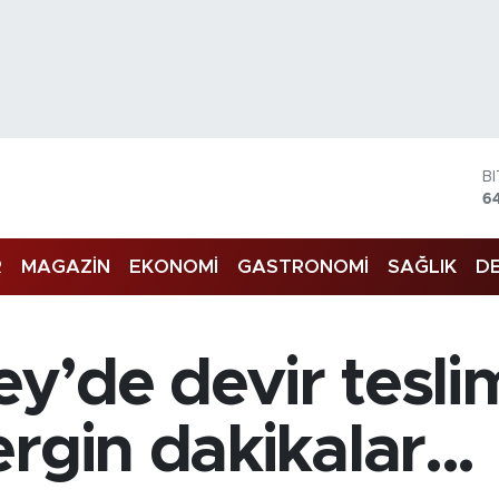
B
6
D
4
E
R
MAGAZİN
EKONOMİ
GASTRONOMİ
SAĞLIK
DE
5
S
6
G
’de devir teslim 
6
B
1
rgin dakikalar...