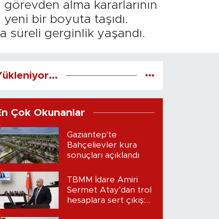
n görevden alma kararlarının
 yeni bir boyuta taşıdı.
 süreli gerginlik yaşandı.
ükleniyor...
En Çok Okunanlar
Gaziantep'te
Bahçelievler kura
sonuçları açıklandı
TBMM İdare Amiri
Sermet Atay’dan trol
hesaplara sert çıkış:
“Seni bulacağım”