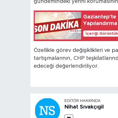
gündemindeki yerini korumasının b
Gaziantep'te 
Yapılandırma
İçeriği Görüntü
Özellikle görev değişiklikleri ve p
tartışmalarının, CHP teşkilatlar
edeceği değerlendiriliyor.
EDITÖR HAKKINDA
Nihat Sıvakçıgil