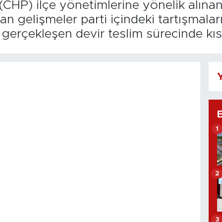
(CHP) ilçe yönetimlerine yönelik alına
 gelişmeler parti içindeki tartışmaları
gerçekleşen devir teslim sürecinde kısa
Y
1
2
3