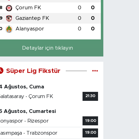
Çorum FK
0
0
8
Gaziantep FK
0
0
9
Alanyaspor
0
0
0
Detaylar için tıklayın
Süper Lig Fikstür
4 Ağustos, Cuma
alatasaray - Çorum FK
21:30
5 Ağustos, Cumartesi
onyaspor - Rizespor
19:00
asımpaşa - Trabzonspor
19:00