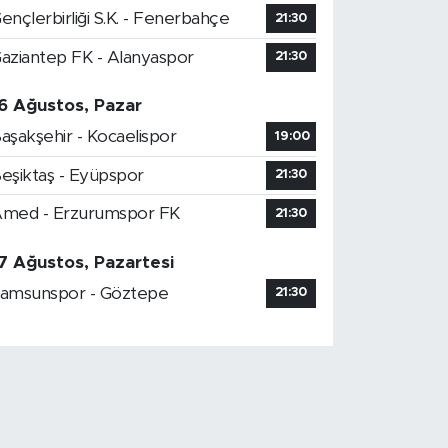
ençlerbirliği S.K. - Fenerbahçe
21:30
aziantep FK - Alanyaspor
21:30
6 Ağustos, Pazar
aşakşehir - Kocaelispor
19:00
eşiktaş - Eyüpspor
21:30
med - Erzurumspor FK
21:30
7 Ağustos, Pazartesi
amsunspor - Göztepe
21:30