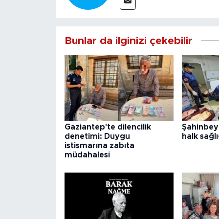
Bunlar da ilginizi çekebilir
Gaziantep'te dilencilik
Şahinbey
denetimi: Duygu
halk sağlı
istismarına zabıta
müdahalesi