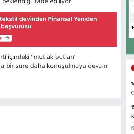
eklendiği ifade ediliyor.
tekstil devinden Finansal Yeniden
 başvurusu
1
le
arti içindeki "mutlak butlan"
ında bir süre daha konuşulmaya devam
1
G
1
K
K