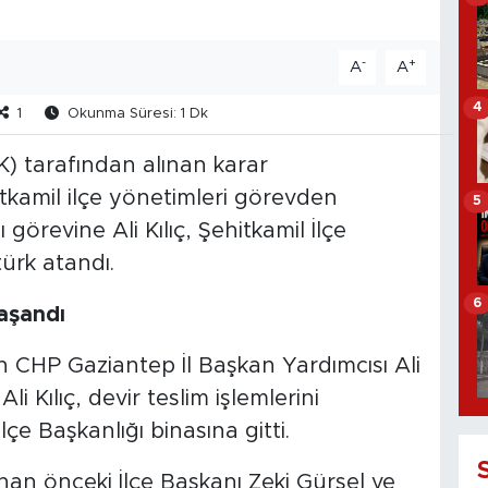
-
+
A
A
4
1
Okunma Süresi: 1 Dk
 tarafından alınan karar
kamil ilçe yönetimleri görevden
5
 görevine Ali Kılıç, Şehitkamil İlçe
türk atandı.
6
yaşandı
 CHP Gaziantep İl Başkan Yardımcısı Ali
li Kılıç, devir teslim işlemlerini
çe Başkanlığı binasına gitti.
nan önceki İlçe Başkanı Zeki Gürsel ve