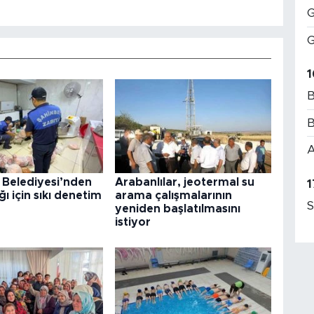
G
G
1
B
B
A
 Belediyesi’nden
Arabanlılar, jeotermal su
1
ğı için sıkı denetim
arama çalışmalarının
S
yeniden başlatılmasını
istiyor