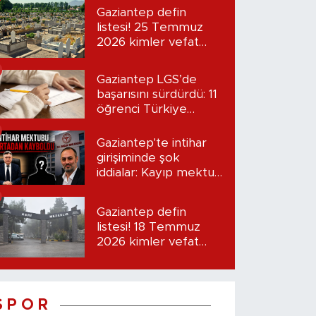
Gaziantep defin
listesi! 25 Temmuz
2026 kimler vefat
etti?
Gaziantep LGS’de
başarısını sürdürdü: 11
öğrenci Türkiye
birincisi oldu
Gaziantep'te intihar
girişiminde şok
iddialar: Kayıp mektup
iddiası gündemde
Gaziantep defin
listesi! 18 Temmuz
2026 kimler vefat
etti?
S P O R