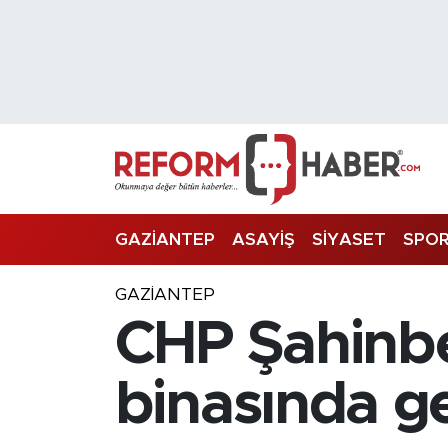
Nöbetçi Eczaneler
Hava Durumu
Trafik Durumu
Süper Lig Puan Durumu ve Fikstür
GAZİANTEP
ASAYİŞ
SİYASET
SPO
Tüm Manşetler
GAZIANTEP
CHP Şahinbey
Son Dakika Haberleri
Haber Arşivi
binasında ge