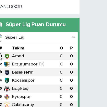
CANLI SKOR
Süper Lig Puan Durumu
Süper Lig
#
Takım
O
P
Amed
0
0
1
Erzurumspor FK
0
0
2
Başakşehir
0
0
3
Kocaelispor
0
0
4
Beşiktaş
0
0
5
Eyüpspor
0
0
6
Galatasaray
0
0
7