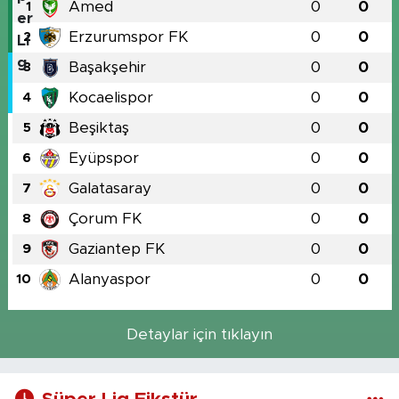
Amed
0
0
1
Erzurumspor FK
0
0
2
Başakşehir
0
0
3
Kocaelispor
0
0
4
Beşiktaş
0
0
5
Eyüpspor
0
0
6
Galatasaray
0
0
7
Çorum FK
0
0
8
Gaziantep FK
0
0
9
Alanyaspor
0
0
10
Detaylar için tıklayın