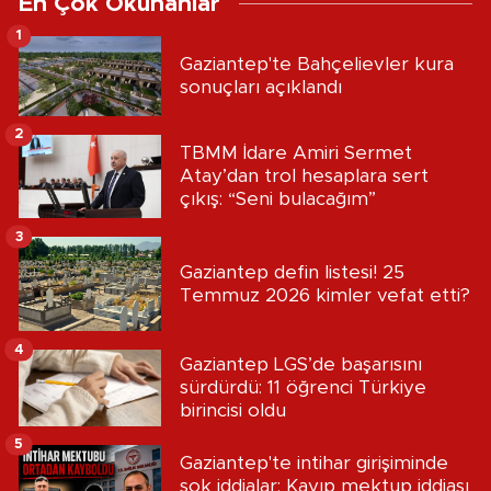
En Çok Okunanlar
1
Gaziantep'te Bahçelievler kura
sonuçları açıklandı
2
TBMM İdare Amiri Sermet
Atay’dan trol hesaplara sert
çıkış: “Seni bulacağım”
3
Gaziantep defin listesi! 25
Temmuz 2026 kimler vefat etti?
4
Gaziantep LGS’de başarısını
sürdürdü: 11 öğrenci Türkiye
birincisi oldu
5
Gaziantep'te intihar girişiminde
şok iddialar: Kayıp mektup iddiası