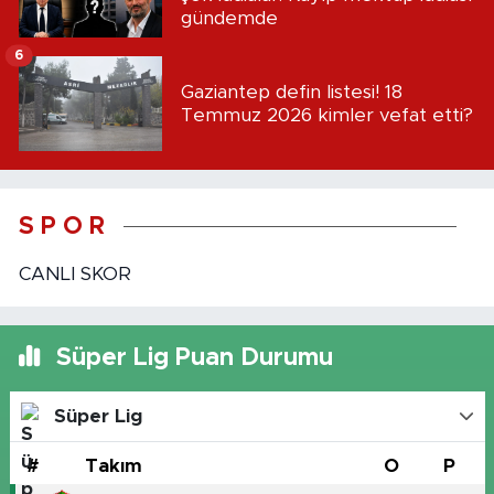
gündemde
6
Gaziantep defin listesi! 18
Temmuz 2026 kimler vefat etti?
S P O R
CANLI SKOR
Süper Lig Puan Durumu
Süper Lig
#
Takım
O
P