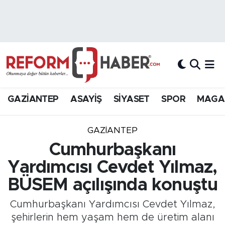
Nöbetçi Eczaneler
Hava Durumu
Trafik Durumu
GAZİANTEP
ASAYİŞ
SİYASET
SPOR
MAGA
Süper Lig Puan Durumu ve Fikstür
GAZIANTEP
Tüm Manşetler
Cumhurbaşkanı
Yardımcısı Cevdet Yılmaz,
Son Dakika Haberleri
BÜSEM açılışında konuştu
Haber Arşivi
Cumhurbaşkanı Yardımcısı Cevdet Yılmaz,
şehirlerin hem yaşam hem de üretim alanı