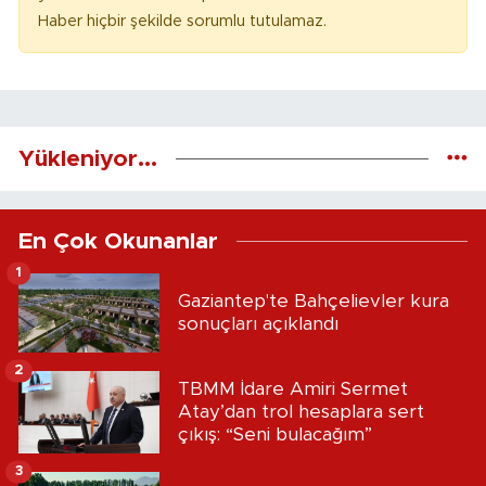
Haber hiçbir şekilde sorumlu tutulamaz.
Yükleniyor...
En Çok Okunanlar
1
Gaziantep'te Bahçelievler kura
sonuçları açıklandı
2
TBMM İdare Amiri Sermet
Atay’dan trol hesaplara sert
çıkış: “Seni bulacağım”
3