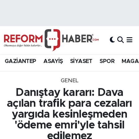
Nöbetçi Eczaneler
Hava Durumu
Trafik Durumu
GAZİANTEP
ASAYİŞ
SİYASET
SPOR
MAGA
Süper Lig Puan Durumu ve Fikstür
GENEL
Tüm Manşetler
Danıştay kararı: Dava
açılan trafik para cezaları
Son Dakika Haberleri
yargıda kesinleşmeden
Haber Arşivi
'ödeme emri'yle tahsil
edilemez