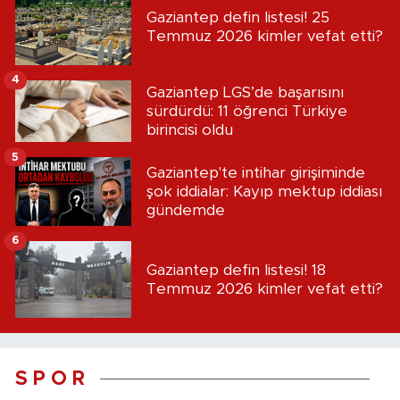
Gaziantep defin listesi! 25
Temmuz 2026 kimler vefat etti?
4
Gaziantep LGS’de başarısını
sürdürdü: 11 öğrenci Türkiye
birincisi oldu
5
Gaziantep'te intihar girişiminde
şok iddialar: Kayıp mektup iddiası
gündemde
6
Gaziantep defin listesi! 18
Temmuz 2026 kimler vefat etti?
S P O R