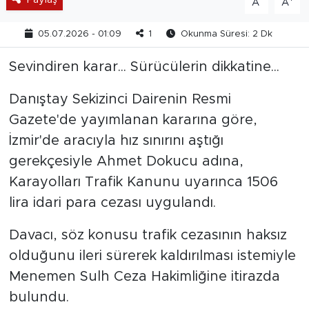
A
A
05.07.2026 - 01:09
1
Okunma Süresi: 2 Dk
Sevindiren karar... Sürücülerin dikkatine...
Danıştay Sekizinci Dairenin Resmi
Gazete'de yayımlanan kararına göre,
İzmir'de aracıyla hız sınırını aştığı
gerekçesiyle Ahmet Dokucu adına,
Karayolları Trafik Kanunu uyarınca 1506
lira idari para cezası uygulandı.
Davacı, söz konusu trafik cezasının haksız
olduğunu ileri sürerek kaldırılması istemiyle
Menemen Sulh Ceza Hakimliğine itirazda
bulundu.