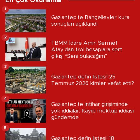
En Çok Okunanlar
1
Gaziantep'te Bahçelievler kura
sonuçları açıklandı
2
TBMM İdare Amiri Sermet
Atay’dan trol hesaplara sert
çıkış: “Seni bulacağım”
3
Gaziantep defin listesi! 25
Temmuz 2026 kimler vefat etti?
4
Gaziantep'te intihar girişiminde
şok iddialar: Kayıp mektup iddiası
gündemde
5
Gaziantep defin listesi! 18