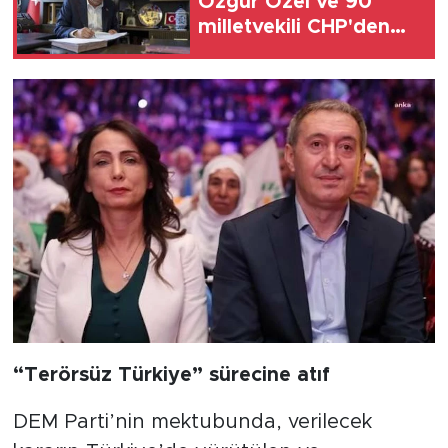
Özgür Özel ve 90
milletvekili CHP'den
istifa etti
“Terörsüz Türkiye” sürecine atıf
DEM Parti’nin mektubunda, verilecek