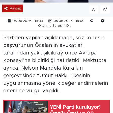
Paylaş
-
+
A
A
05.06.2026 - 18:33
05.06.2026 - 19:00
1
Okunma Süresi: 1 Dk
Partiden yapılan açıklamada, söz konusu
başvurunun Öcalan’ın avukatları
tarafından yaklaşık iki ay önce Avrupa
Konseyi’ne bildirildiği hatırlatıldı. Mektupta
ayrıca, Nelson Mandela Kuralları
çerçevesinde “Umut Hakkı” ilkesinin
uygulanmasına yönelik değerlendirmelerin
önemine vurgu yapıldı.
YENİ Parti kuruluyor!