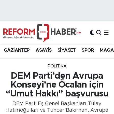
Nöbetçi Eczaneler
Hava Durumu
Trafik Durumu
GAZİANTEP
ASAYİŞ
SİYASET
SPOR
MAGA
Süper Lig Puan Durumu ve Fikstür
POLİTİKA
Tüm Manşetler
DEM Parti’den Avrupa
Konseyi’ne Öcalan için
Son Dakika Haberleri
“Umut Hakkı” başvurusu
Haber Arşivi
DEM Parti Eş Genel Başkanları Tülay
Hatimoğulları ve Tuncer Bakırhan, Avrupa