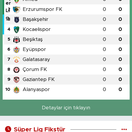
Erzurumspor FK
0
0
2
Başakşehir
0
0
3
Kocaelispor
0
0
4
Beşiktaş
0
0
5
Eyüpspor
0
0
6
Galatasaray
0
0
7
Çorum FK
0
0
8
Gaziantep FK
0
0
9
Alanyaspor
0
0
10
Detaylar için tıklayın
Süper Lig Fikstür