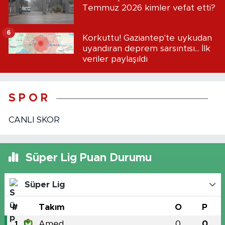
Temmuz 2026 kimler vefat etti?
6
Korkuttu! Gaziantep'te uykudan
uyandıran deprem sarsıntısı... İlk
veriler paylaşıldı
S P O R
CANLI SKOR
Süper Lig Puan Durumu
Süper Lig
#
Takım
O
P
Amed
0
0
1