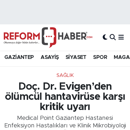
Nöbetçi Eczaneler
Hava Durumu
Trafik Durumu
GAZİANTEP
ASAYİŞ
SİYASET
SPOR
MAGA
Süper Lig Puan Durumu ve Fikstür
SAĞLIK
Tüm Manşetler
Doç. Dr. Evigen’den
ölümcül hantavirüse karşı
Son Dakika Haberleri
kritik uyarı
Haber Arşivi
Medical Point Gaziantep Hastanesi
Enfeksiyon Hastalıkları ve Klinik Mikrobiyoloji