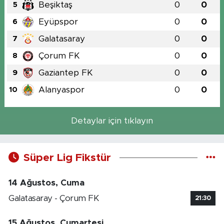
Beşiktaş
0
0
5
Eyüpspor
0
0
6
Galatasaray
0
0
7
Çorum FK
0
0
8
Gaziantep FK
0
0
9
Alanyaspor
0
0
10
Detaylar için tıklayın
Süper Lig Fikstür
14 Ağustos, Cuma
Galatasaray - Çorum FK
21:30
15 Ağustos, Cumartesi