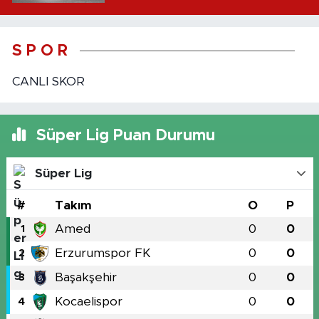
S P O R
CANLI SKOR
Süper Lig Puan Durumu
Süper Lig
#
Takım
O
P
Amed
0
0
1
Erzurumspor FK
0
0
2
Başakşehir
0
0
3
Kocaelispor
0
0
4