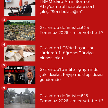
TBMM İdare Amiri Sermet
Atay’dan trol hesaplara sert
çıkış: “Seni bulacağım”
3
Gaziantep defin listesi! 25
Temmuz 2026 kimler vefat etti?
4
Gaziantep LGS’de başarısını
sürdürdü: 11 öğrenci Türkiye
birincisi oldu
5
Gaziantep'te intihar girişiminde
şok iddialar: Kayıp mektup iddiası
gündemde
6
Gaziantep defin listesi! 18
Temmuz 2026 kimler vefat etti?