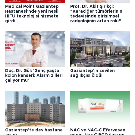
Medical Point Gaziantep
Prof. Dr. Akif Şirikçi:
Hastanesi'nde yeni nesil
“Karaciğer tümörlerinin
HIFU teknolojisi hizmete
tedavisinde girişimsel
girdi
radyolojinin artan rolü”
Doç. Dr. Gül: 'Genç yaşta
Gaziantep'in sevilen
kolon kanseri: Alarm zilleri
sağlıkçısı öldü!
çalıyor mu'
Gaziantep'te dev hastane
NAC ve NAC-C Efervesan