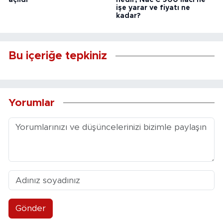
açıldı
nedir, Nac C 900 ilacı ne
işe yarar ve fiyatı ne
kadar?
Bu içeriğe tepkiniz
Yorumlar
Gönder